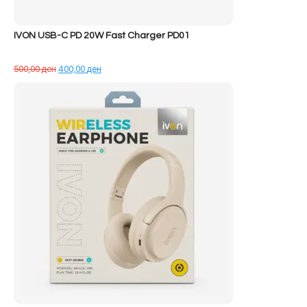
IVON USB-C PD 20W Fast Charger PD01
Çmimi
Çmimi
500,00
ден
400,00
ден
origjinal
i
qe:
tanishëm
500,00 ден.
është:
400,00 ден.