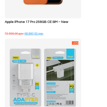
Apple iPhone 17 Pro 256GB CE SIM – New
Çmimi
Çmimi
72.590,00
ден
68.890,00
ден
origjinal
i
qe:
tanishëm
-20%
72.590,00 ден.
është:
68.890,00 ден.