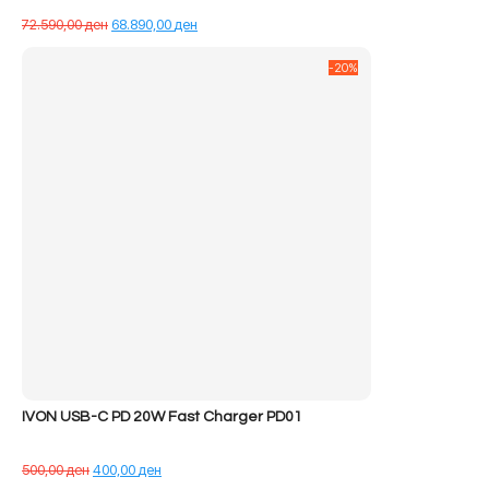
Çmimi
Çmimi
72.590,00
ден
68.890,00
ден
origjinal
i
qe:
tanishëm
-20%
72.590,00 ден.
është:
68.890,00 ден.
IVON USB-C PD 20W Fast Charger PD01
Çmimi
Çmimi
500,00
ден
400,00
ден
origjinal
i