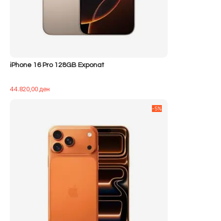
iPhone 16 Pro 128GB Exponat
44.820,00
ден
-5%