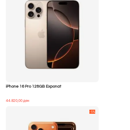
iPhone 16 Pro 128GB Exponat
44.820,00
ден
-5%