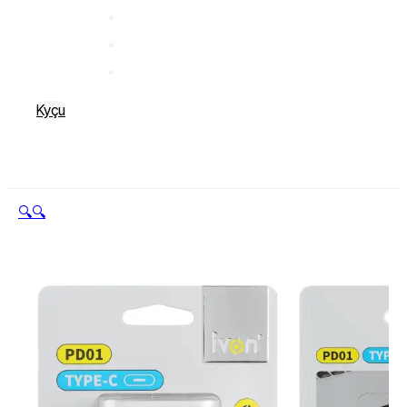
Kyçu
🔍
🔍