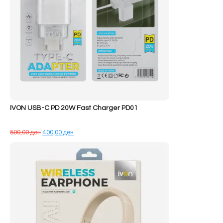
IVON USB-C PD 20W Fast Charger PD01
Çmimi
Çmimi
500,00
ден
400,00
ден
origjinal
i
qe:
tanishëm
500,00 ден.
është:
400,00 ден.