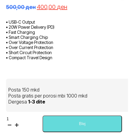
Çmimi
Çmimi
400,00
ден
500,00
ден
origjinal
i
qe:
tanishëm
• USB-C Output
500,00 ден.
është:
• 20W Power Delivery (PD)
400,00 ден.
• Fast Charging
• Smart Charging Chip
• Over Voltage Protection
• Over Current Protection
• Short Circuit Protection
• Compact Travel Design
Posta 150 mkd
Posta gratis per porosi mbi 1000 mkd
Dergesa
1-3 dite
Sasi
IVON
Blej
USB-