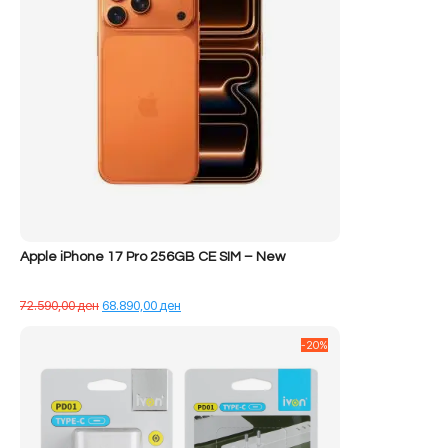
Apple iPhone 17 Pro 256GB CE SIM – New
Çmimi
Çmimi
72.590,00
ден
68.890,00
ден
origjinal
i
qe:
tanishëm
-20%
72.590,00 ден.
është:
68.890,00 ден.