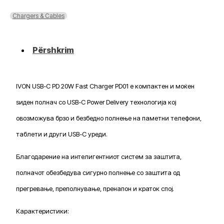
C
PD
Chargers & Cables
20W
Fast
Charger
Përshkrim
PD01
IVON USB-C PD 20W Fast Charger PD01 е компактен и моќен
ѕиден полнач со USB-C Power Delivery технологија кој
овозможува брзо и безбедно полнење на паметни телефони,
таблети и други USB-C уреди.
Благодарение на интелигентниот систем за заштита,
полначот обезбедува сигурно полнење со заштита од
прегревање, преполнување, пренапон и краток спој.
Карактеристики: