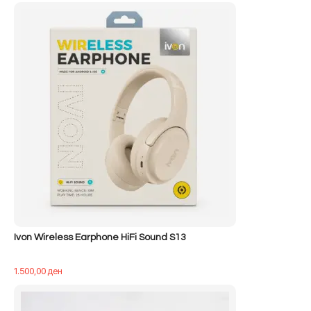
qe:
tanishëm
500,00 ден.
është:
400,00 ден.
Ivon Wireless Earphone HiFi Sound S13
1.500,00
ден