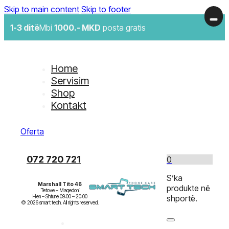
Skip to main content
Skip to footer
1-3 ditë
Mbi
1000.- MKD
posta gratis
Home
Servisim
Shop
Kontakt
Oferta
072 720 721
0
S’ka
Marshall Tito 46
produkte në
Tetove – Maqedoni

Hen – Shtune 09:00 – 20:00

shportë.