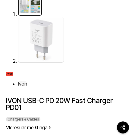
-20%
Ivon
IVON USB-C PD 20W Fast Charger
PD01
Chargers & Cables
Vlerësuar me
0
nga 5