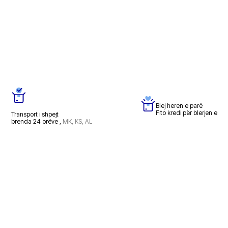
Blej heren e parë
Fito kredi për blerjen e a
Transport i shpejt
brenda 24 orëve ,
MK, KS, AL