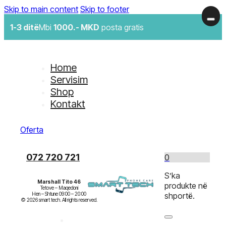
Skip to main content
Skip to footer
1-3 ditë
Mbi
1000.- MKD
posta gratis
Home
Servisim
Shop
Kontakt
Oferta
072 720 721
0
S’ka
Marshall Tito 46
produkte në
Tetove – Maqedoni

Hen – Shtune 09:00 – 20:00

shportë.