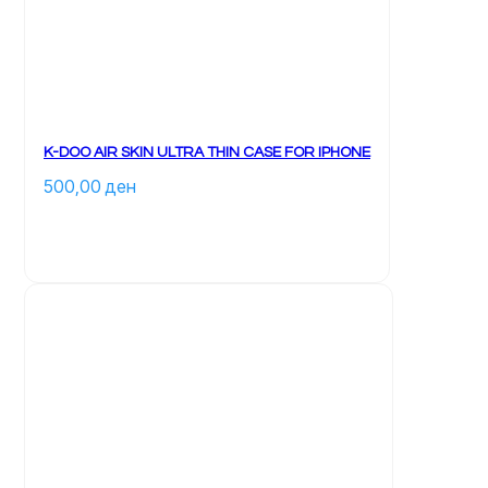
të 
zgjidhen 
te 
faqja 
e 
produktit	
K-DOO AIR SKIN ULTRA THIN CASE FOR IPHONE
500,00 
ден
		Ky 
produkt 
ka 
disa 
variante. 
Mundësitë 
mund 
të 
zgjidhen 
te 
faqja 
e 
produktit	