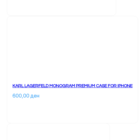
		Ky 
produkt 
ka 
disa 
variante. 
Mundësitë 
mund 
të 
zgjidhen 
te 
faqja 
e 
produktit	
KARL LAGERFELD MONOGRAM PREMIUM CASE FOR IPHONE
600,00 
ден
		Ky 
produkt 
ka 
disa 
variante. 