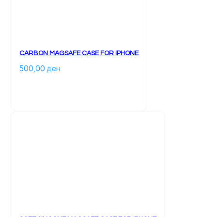
CARBON MAGSAFE CASE FOR IPHONE
500,00 
ден
		Ky 
produkt 
ka 
disa 
variante. 
Mundësitë 
mund 
të 
zgjidhen 
te 
faqja 
e 
produktit	