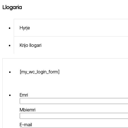
Llogaria
Hyrje
Krijo llogari
[my_wc_login_form]
Emri
Mbiemri
E-mail