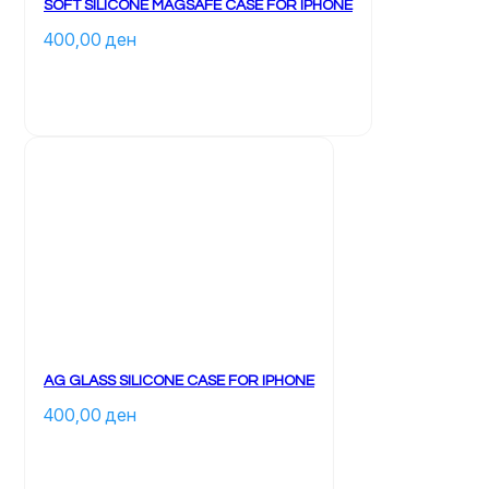
SOFT SILICONE MAGSAFE CASE FOR IPHONE
400,00 
ден
		Ky 
produkt 
ka 
disa 
variante. 
Mundësitë 
mund 
të 
zgjidhen 
te 
faqja 
e 
produktit	
AG GLASS SILICONE CASE FOR IPHONE
400,00 
ден
		Ky 