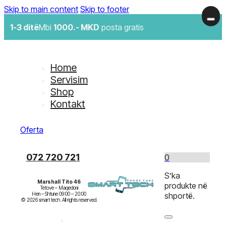
Skip to main content
Skip to footer
1-3 ditë
Mbi
1000.- MKD
posta gratis
Home
Servisim
Shop
Kontakt
Oferta
072 720 721
0
S’ka
Marshall Tito 46
produkte në
Tetove – Maqedoni

Hen – Shtune 09:00 – 20:00

shportë.