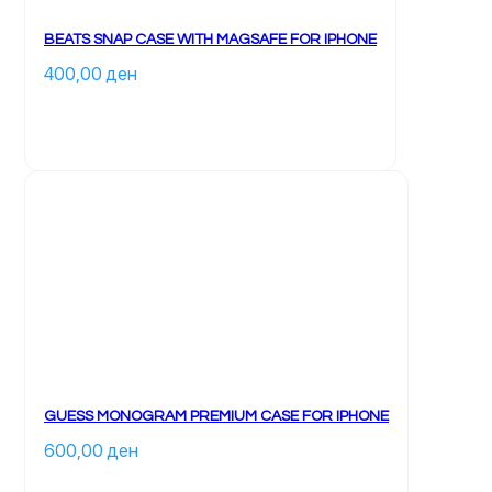
BEATS SNAP CASE WITH MAGSAFE FOR IPHONE
400,00 
ден
		Ky 
produkt 
ka 
disa 
variante. 
Mundësitë 
mund 
të 
zgjidhen 
te 
faqja 
e 
produktit	
GUESS MONOGRAM PREMIUM CASE FOR IPHONE
600,00 
ден