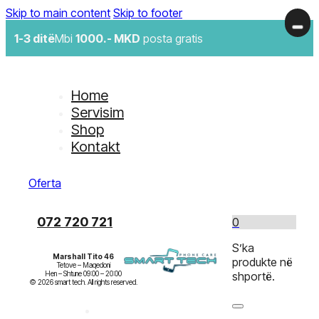
Skip to main content
Skip to footer
1-3 ditë
Mbi
1000.- MKD
posta gratis
Home
Servisim
Shop
Kontakt
Oferta
072 720 721
0
S’ka
Marshall Tito 46
produkte në
Tetove – Maqedoni

Hen – Shtune 09:00 – 20:00

shportë.