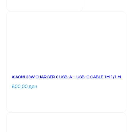
XIAOMI 33W CHARGER & USB-A – USB-C CABLE 1M 1/1 M
800,00 
ден