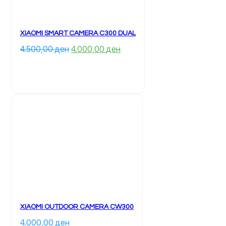
XIAOMI SMART CAMERA C300 DUAL
Çmimi 
Çmimi 
4.500,00 
ден
4.000,00 
ден
origjinal 
i 
qe: 
tanishëm 
4.500,00 ден.
është: 
4.000,00 ден.
XIAOMI OUTDOOR CAMERA CW300
4.000,00 
ден