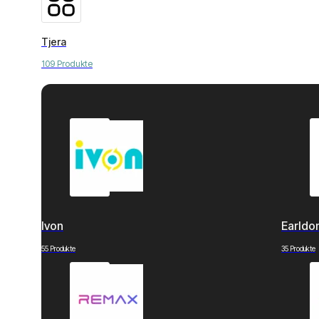
Tjera
109 Produkte
Ivon
Earld
55 Produkte
35 Produkte