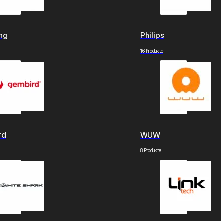
ng
Philips
16 Produkte
rd
WUW
8 Produkte