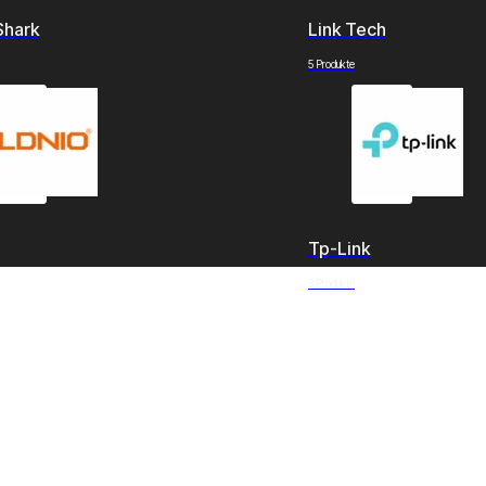
Shark
Link Tech
5 Produkte
Tp-Link
3 Produkte