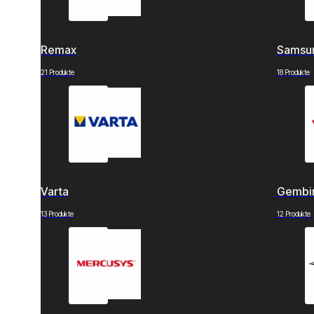
Remax
Samsu
21 Produkte
18 Produkte
Varta
Gembi
13 Produkte
12 Produkte