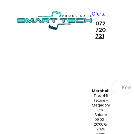
Oferta
072
720
721
Search
...
Marshall
Tito 46
Tetove –
Maqedoni
Hen –
Shtune
09:00 –
20:00 ©
2026
smart