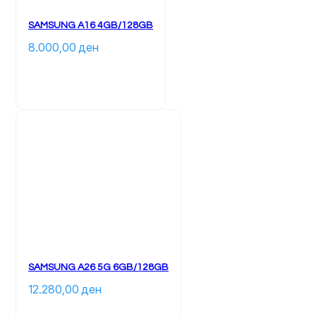
SAMSUNG A16 4GB/128GB
8.000,00 
ден
		Ky 
produkt 
ka 
disa 
variante. 
Mundësitë 
mund 
të 
zgjidhen 
te 
faqja 
e 
produktit	
SAMSUNG A26 5G 6GB/128GB
12.280,00 
ден