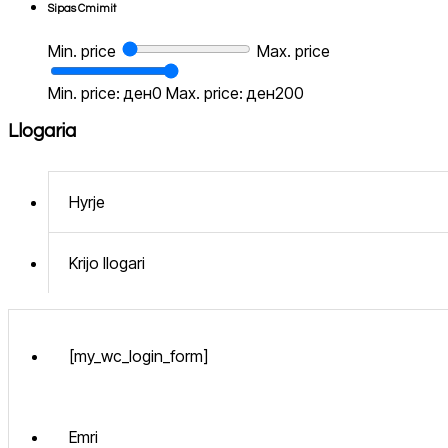
Sipas Cmimit
Min. price
Max. price
Min. price: ден0
Max. price: ден200
Llogaria
Hyrje
Krijo llogari
[my_wc_login_form]
Emri