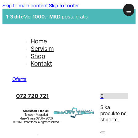
Skip to main content
Skip to footer
1-3 ditë
Mbi
1000.- MKD
posta gratis
Home
Servisim
Shop
Kontakt
Oferta
072 720 721
0
S’ka
Marshall Tito 46
produkte në
Tetove – Maqedoni

Hen – Shtune 09:00 – 20:00

shportë.