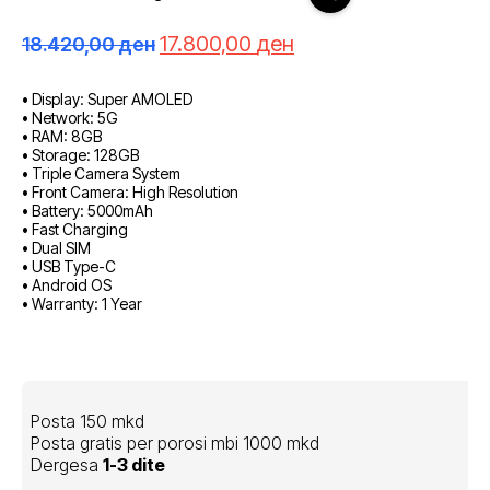
Çmimi
Çmimi
17.800,00
ден
18.420,00
ден
origjinal
i
qe:
tanishëm
• Display: Super AMOLED
18.420,00 ден.
është:
• Network: 5G
17.800,00 ден.
• RAM: 8GB
• Storage: 128GB
• Triple Camera System
• Front Camera: High Resolution
• Battery: 5000mAh
• Fast Charging
• Dual SIM
• USB Type-C
• Android OS
• Warranty: 1 Year
Posta 150 mkd
Posta gratis per porosi mbi 1000 mkd
Dergesa
1-3 dite