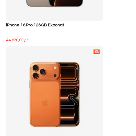
iPhone 16 Pro 128GB Exponat
44.820,00
ден
-5%