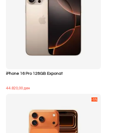
iPhone 16 Pro 128GB Exponat
44.820,00
ден
-5%