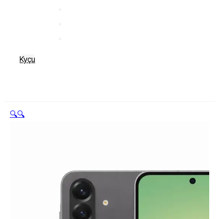
Kyçu
🔍
🔍