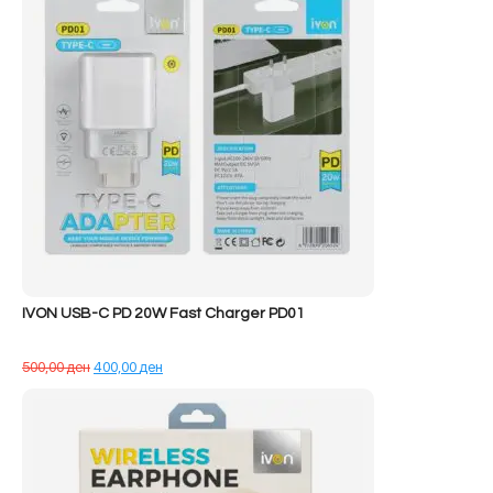
IVON USB-C PD 20W Fast Charger PD01
Çmimi
Çmimi
500,00
ден
400,00
ден
origjinal
i
qe:
tanishëm
500,00 ден.
është:
400,00 ден.