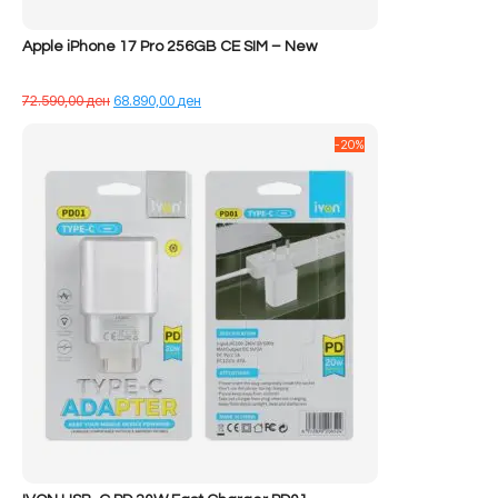
Apple iPhone 17 Pro 256GB CE SIM – New
Çmimi
Çmimi
72.590,00
ден
68.890,00
ден
origjinal
i
qe:
tanishëm
-20%
72.590,00 ден.
është:
68.890,00 ден.