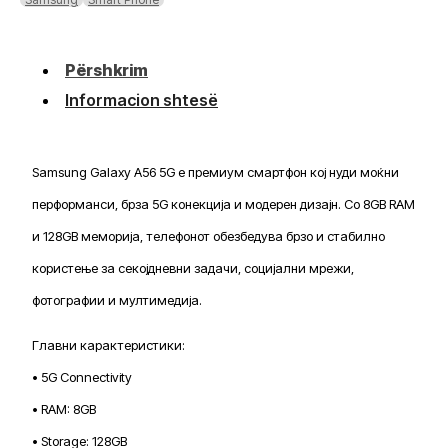
Përshkrim
Informacion shtesë
Samsung Galaxy A56 5G е премиум смартфон кој нуди моќни
перформанси, брза 5G конекција и модерен дизајн. Со 8GB RAM
и 128GB меморија, телефонот обезбедува брзо и стабилно
користење за секојдневни задачи, социјални мрежи,
фотографии и мултимедија.
Главни карактеристики:
• 5G Connectivity
• RAM: 8GB
• Storage: 128GB