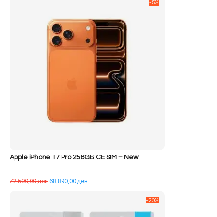
-5%
Apple iPhone 17 Pro 256GB CE SIM – New
Çmimi
Çmimi
72.590,00
ден
68.890,00
ден
origjinal
i
qe:
tanishëm
-20%
72.590,00 ден.
është:
68.890,00 ден.