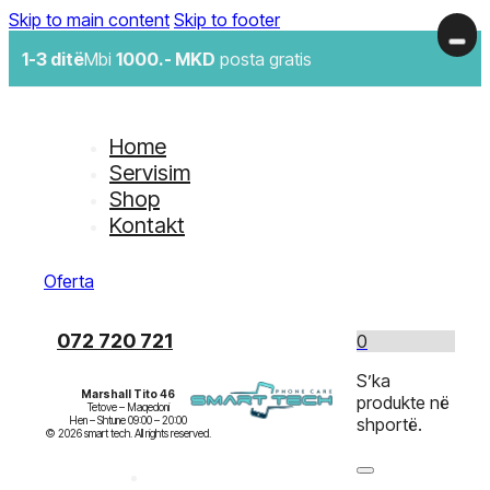
Skip to main content
Skip to footer
1-3 ditë
Mbi
1000.- MKD
posta gratis
Home
Servisim
Shop
Kontakt
Oferta
072 720 721
0
S’ka
Marshall Tito 46
produkte në
Tetove – Maqedoni

Hen – Shtune 09:00 – 20:00

shportë.