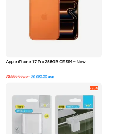
Apple iPhone 17 Pro 256GB CE SIM – New
Çmimi
Çmimi
72.590,00
ден
68.890,00
ден
origjinal
i
qe:
tanishëm
-20%
72.590,00 ден.
është:
68.890,00 ден.