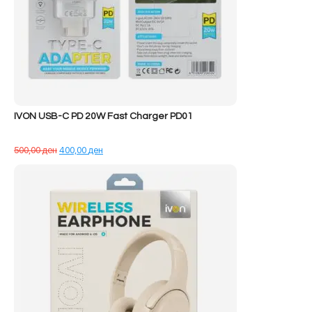
IVON USB-C PD 20W Fast Charger PD01
Çmimi
Çmimi
500,00
ден
400,00
ден
origjinal
i
qe:
tanishëm
500,00 ден.
është:
400,00 ден.