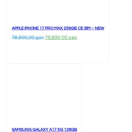
faqja 
e 
produktit	
APPLE IPHONE 17 PRO MAX 256GB CE SIM – NEW
Çmimi 
Çmimi 
78.600,00 
ден
76.890,00 
ден
origjinal 
i 
qe: 
tanishëm 
78.600,00 ден.
është: 
		Ky 
76.890,00 ден.
produkt 
ka 
disa 
variante. 
Mundësitë 
mund 
të 
zgjidhen 
te 
faqja 
e 
produktit	
SAMSUNG GALAXY A17 5G 128GB