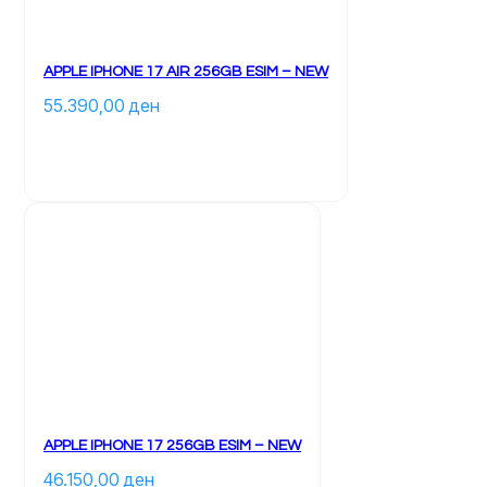
produktit	
APPLE IPHONE 17 AIR 256GB ESIM – NEW
55.390,00 
ден
		Ky 
produkt 
ka 
disa 
variante. 
Mundësitë 
mund 
të 
zgjidhen 
te 
faqja 
e 
produktit	
APPLE IPHONE 17 256GB ESIM – NEW
46.150,00 
ден