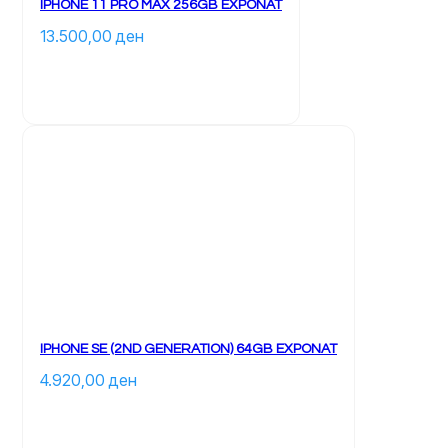
IPHONE 11 PRO MAX 256GB EXPONAT
13.500,00 
ден
		Ky 
produkt 
ka 
disa 
variante. 
Mundësitë 
mund 
të 
zgjidhen 
te 
faqja 
e 
produktit	
IPHONE SE (2ND GENERATION) 64GB EXPONAT
4.920,00 
ден
		Ky 