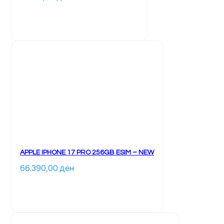
		Ky 
produkt 
ka 
disa 
variante. 
Mundësitë 
mund 
të 
zgjidhen 
te 
faqja 
e 
produktit	
APPLE IPHONE 17 PRO 256GB ESIM – NEW
66.390,00 
ден
		Ky 
produkt 
ka 
disa 