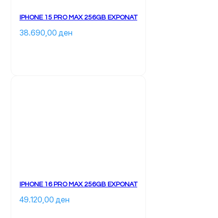
IPHONE 15 PRO MAX 256GB EXPONAT
38.690,00 
ден
		Ky 
produkt 
ka 
disa 
variante. 
Mundësitë 
mund 
të 
zgjidhen 
te 
faqja 
e 
produktit	
IPHONE 16 PRO MAX 256GB EXPONAT
49.120,00 
ден