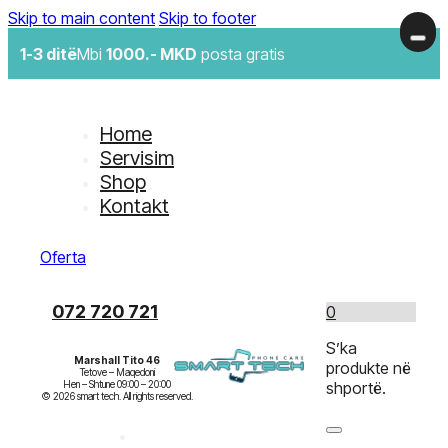
Skip to main content
Skip to footer
1-3 ditë
Mbi
1000.- MKD
posta gratis
Home
Servisim
Shop
Kontakt
Oferta
072 720 721
0
S’ka
Marshall Tito 46
produkte në
Tetove – Maqedoni

Hen – Shtune 09:00 – 20:00

shportë.