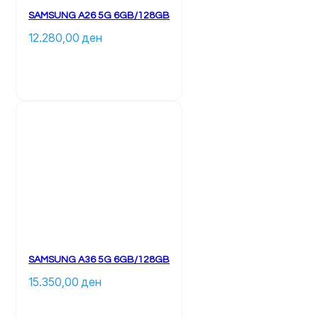
SAMSUNG A26 5G 6GB/128GB
12.280,00 
ден
		Ky 
produkt 
ka 
disa 
variante. 
Mundësitë 
mund 
të 
zgjidhen 
te 
faqja 
e 
produktit	
SAMSUNG A36 5G 6GB/128GB
15.350,00 
ден