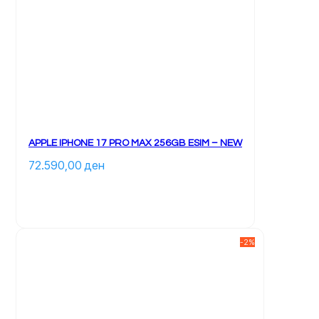
variante. 
Mundësitë 
mund 
të 
zgjidhen 
te 
faqja 
e 
produktit	
APPLE IPHONE 17 PRO MAX 256GB ESIM – NEW
72.590,00 
ден
		Ky 
produkt 
ka 
disa 
-2%
variante. 
Mundësitë 
mund 
të 
zgjidhen 
te 