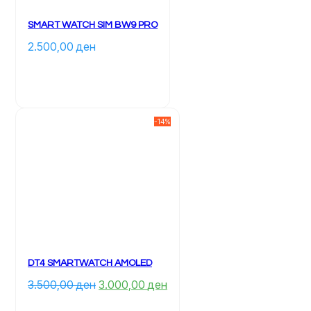
SMART WATCH SIM BW9 PRO
2.500,00 
ден
-14%
DT4 SMARTWATCH AMOLED
Çmimi 
Çmimi 
3.500,00 
ден
3.000,00 
ден
origjinal 
i 
qe: 
tanishëm 