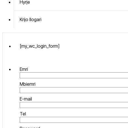
Hyrje
Krijo llogari
[my_wc_login_form]
Emri
Mbiemri
E-mail
Tel