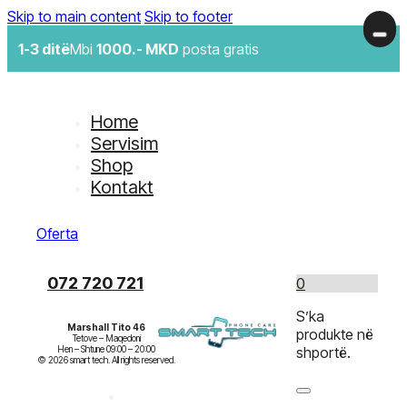
Skip to main content
Skip to footer
1-3 ditë
Mbi
1000.- MKD
posta gratis
Home
Servisim
Shop
Kontakt
Oferta
072 720 721
0
S’ka
Marshall Tito 46
produkte në
Tetove – Maqedoni

Hen – Shtune 09:00 – 20:00

shportë.