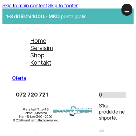
Skip to main content
Skip to footer
1-3 ditë
Mbi
1000.- MKD
posta gratis
Home
Servisim
Shop
Kontakt
Oferta
072 720 721
0
S’ka
Marshall Tito 46
produkte në
Tetove – Maqedoni

Hen – Shtune 09:00 – 20:00

shportë.