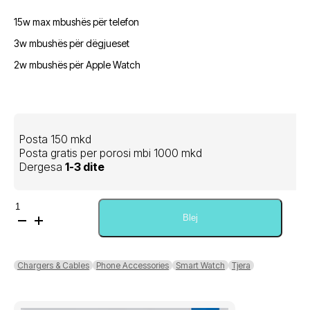
15w max mbushës për telefon
3w mbushës për dëgjueset
2w mbushës për Apple Watch
Posta 150 mkd
Posta gratis per porosi mbi 1000 mkd
Dergesa
1-3 dite
Sasi
Kakusiga
Blej
3
in
1
Chargers & Cables
Phone Accessories
Smart Watch
Tjera
folding
magnetic
wireless