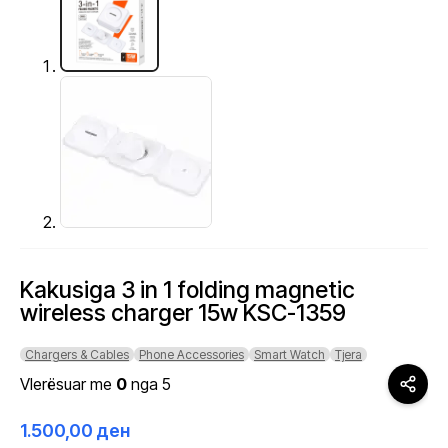
Kakusiga 3 in 1 folding magnetic
wireless charger 15w KSC-1359
Chargers & Cables
Phone Accessories
Smart Watch
Tjera
Vlerësuar me
0
nga 5
1.500,00
ден