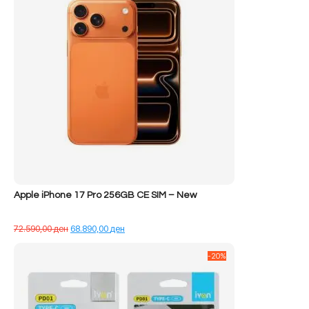
Apple iPhone 17 Pro 256GB CE SIM – New
Çmimi
Çmimi
72.590,00
ден
68.890,00
ден
origjinal
i
qe:
tanishëm
-20%
72.590,00 ден.
është:
68.890,00 ден.