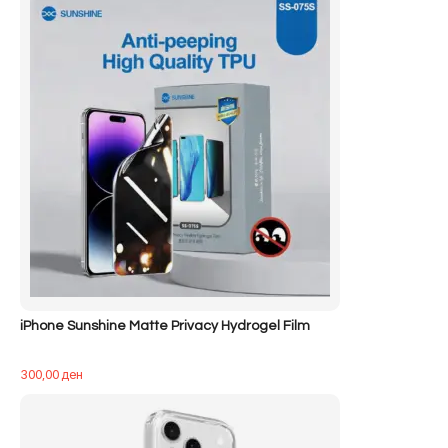
charger
15w
KSC-
1359
iPhone Sunshine Matte Privacy Hydrogel Film
300,00
ден