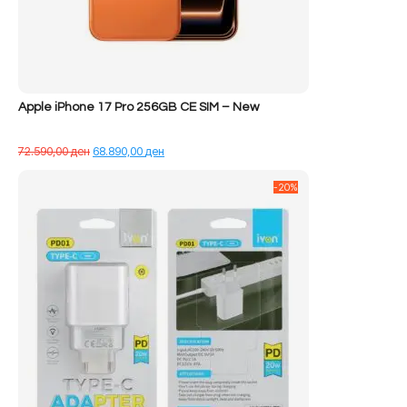
Apple iPhone 17 Pro 256GB CE SIM – New
Çmimi
Çmimi
72.590,00
ден
68.890,00
ден
origjinal
i
qe:
tanishëm
-20%
72.590,00 ден.
është:
68.890,00 ден.