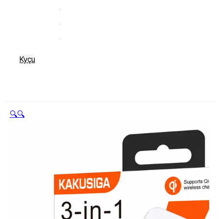
Kyçu
🔍
🔍