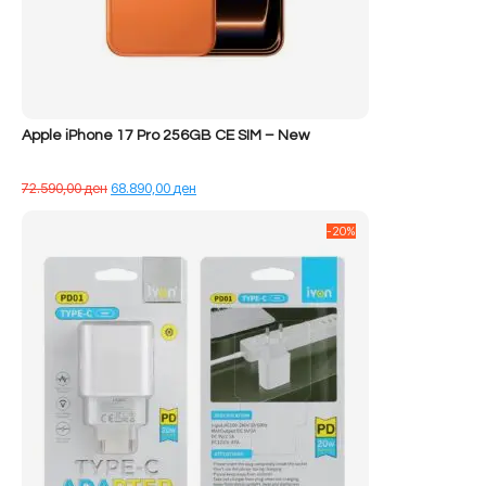
Apple iPhone 17 Pro 256GB CE SIM – New
Çmimi
Çmimi
72.590,00
ден
68.890,00
ден
origjinal
i
qe:
tanishëm
-20%
72.590,00 ден.
është:
68.890,00 ден.