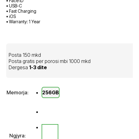
• Face ID
• USB-C
• Fast Charging
• iOS
• Warranty: 1 Year
Posta 150 mkd
Posta gratis per porosi mbi 1000 mkd
Dergesa
1-3 dite
Memorja:
256GB
Ngjyra: