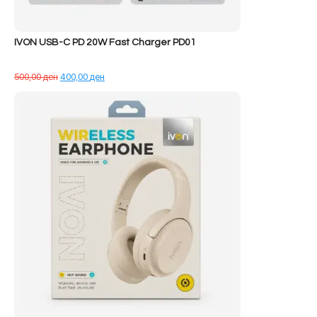
IVON USB-C PD 20W Fast Charger PD01
Çmimi
Çmimi
500,00
ден
400,00
ден
origjinal
i
qe:
tanishëm
500,00 ден.
është:
400,00 ден.