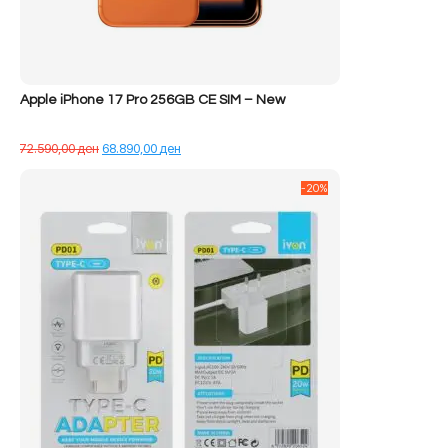
Apple iPhone 17 Pro 256GB CE SIM – New
Çmimi
Çmimi
72.590,00
ден
68.890,00
ден
origjinal
i
qe:
tanishëm
-20%
72.590,00 ден.
është:
68.890,00 ден.