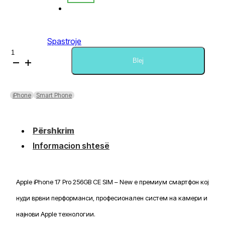
Spastroje
Sasi
Apple
Blej
iPhone
17
Pro
iPhone
Smart Phone
256GB
CE
SIM
Përshkrim
-
New
Informacion shtesë
Apple iPhone 17 Pro 256GB CE SIM – New е премиум смартфон кој
нуди врвни перформанси, професионален систем на камери и
најнови Apple технологии.