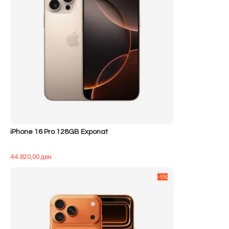
iPhone 16 Pro 128GB Exponat
44.820,00
ден
-5%