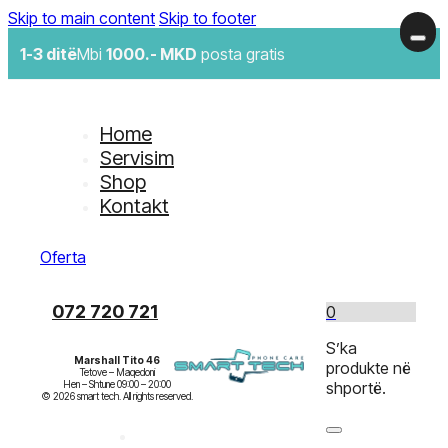
Skip to main content
Skip to footer
1-3 ditë
Mbi
1000.- MKD
posta gratis
Home
Servisim
Shop
Kontakt
Oferta
072 720 721
0
S’ka
Marshall Tito 46
produkte në
Tetove – Maqedoni

Hen – Shtune 09:00 – 20:00

shportë.