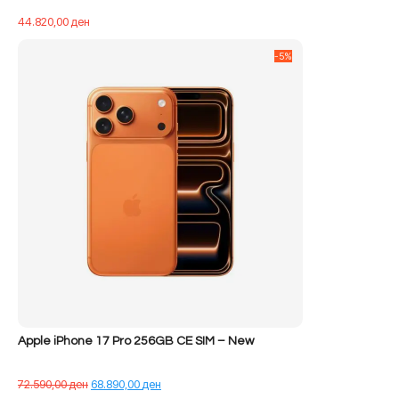
44.820,00
ден
-5%
Apple iPhone 17 Pro 256GB CE SIM – New
Çmimi
Çmimi
72.590,00
ден
68.890,00
ден
origjinal
i