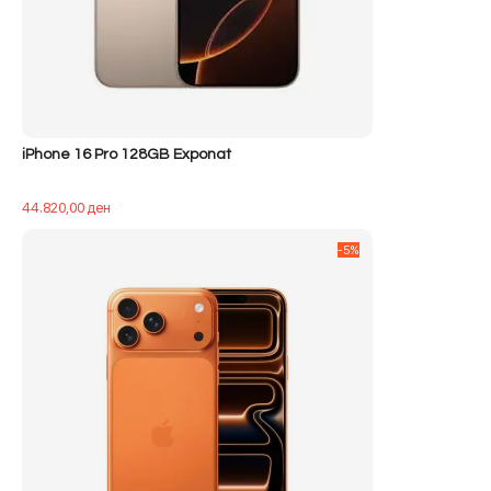
iPhone 16 Pro 128GB Exponat
44.820,00
ден
-5%