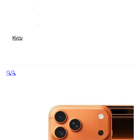
Kyçu
🔍
🔍