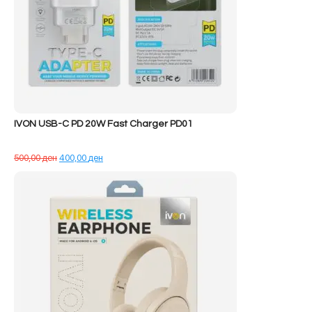
IVON USB-C PD 20W Fast Charger PD01
Çmimi
Çmimi
500,00
ден
400,00
ден
origjinal
i
qe:
tanishëm
500,00 ден.
është:
400,00 ден.