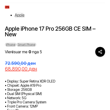
-5%
Apple
Apple iPhone 17 Pro 256GB CE SIM –
New
iPhone
Smart Phone
Vlerësuar me
0
nga 5
72.590,00
ден
Çmimi
Çmimi
68.890,00
ден
origjinal
i
qe:
tanishëm
• Display: Super Retina XDR OLED
72.590,00 ден.
është:
• Chipset: Apple A19 Pro
68.890,00 ден.
• Storage: 256GB
• Dual SIM (Physical SIM)
• Network: 5G
• Triple Pro Camera System
• Front Camera: 12MP