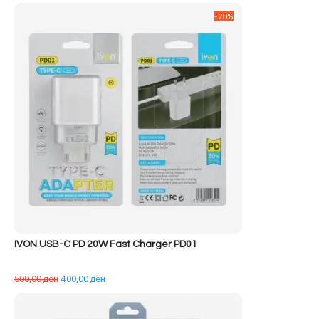
qe:
tanishëm
-20%
72.590,00 ден.
është:
68.890,00 ден.
IVON USB-C PD 20W Fast Charger PD01
Çmimi
Çmimi
500,00
ден
400,00
ден
origjinal
i
qe:
tanishëm
500,00 ден.
është: