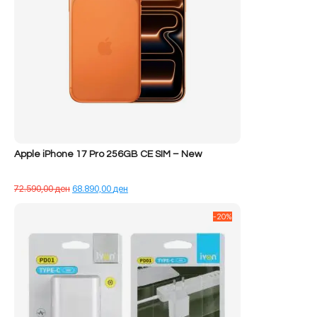
Apple iPhone 17 Pro 256GB CE SIM – New
Çmimi
Çmimi
72.590,00
ден
68.890,00
ден
origjinal
i
qe:
tanishëm
-20%
72.590,00 ден.
është:
68.890,00 ден.