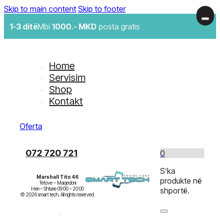
Skip to main content
Skip to footer
1-3 ditë
Mbi
1000.- MKD
posta gratis
Home
Servisim
Shop
Kontakt
Oferta
072 720 721
0
S’ka
Marshall Tito 46
produkte në
Tetove – Maqedoni

Hen – Shtune 09:00 – 20:00

shportë.