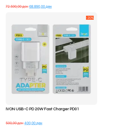
Çmimi
Çmimi
72.590,00
ден
68.890,00
ден
origjinal
i
qe:
tanishëm
-20%
72.590,00 ден.
është:
68.890,00 ден.
IVON USB-C PD 20W Fast Charger PD01
Çmimi
Çmimi
500,00
ден
400,00
ден
origjinal
i