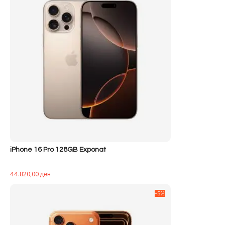
iPhone 16 Pro 128GB Exponat
44.820,00
ден
-5%