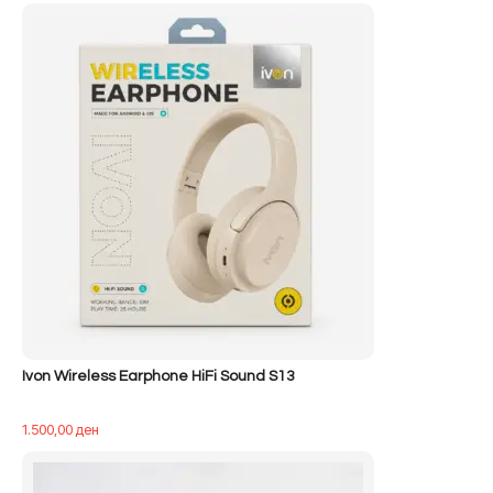
qe:
tanishëm
500,00 ден.
është:
400,00 ден.
Ivon Wireless Earphone HiFi Sound S13
1.500,00
ден