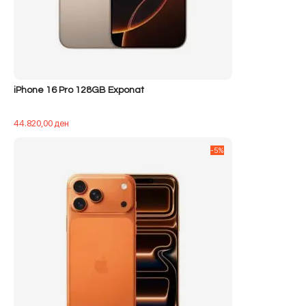
iPhone 16 Pro 128GB Exponat
44.820,00
ден
-5%