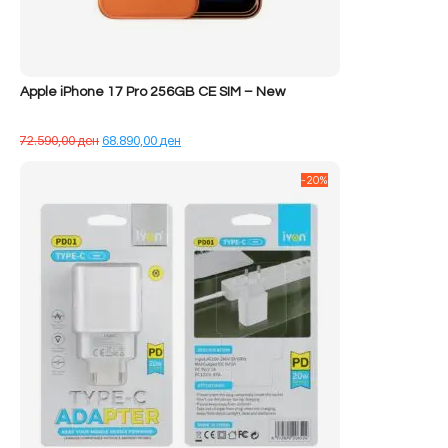
Apple iPhone 17 Pro 256GB CE SIM – New
Çmimi
Çmimi
72.590,00
ден
68.890,00
ден
origjinal
i
qe:
tanishëm
-20%
72.590,00 ден.
është:
68.890,00 ден.