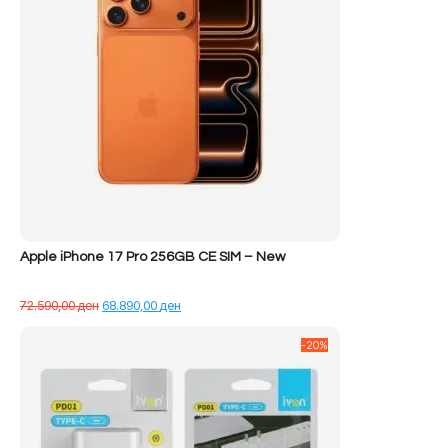
Apple iPhone 17 Pro 256GB CE SIM – New
Çmimi
Çmimi
72.590,00
ден
68.890,00
ден
origjinal
i
qe:
tanishëm
-20%
72.590,00 ден.
është:
68.890,00 ден.