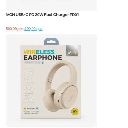
IVON USB-C PD 20W Fast Charger PD01
Çmimi
Çmimi
500,00
ден
400,00
ден
origjinal
i
qe:
tanishëm
500,00 ден.
është:
400,00 ден.