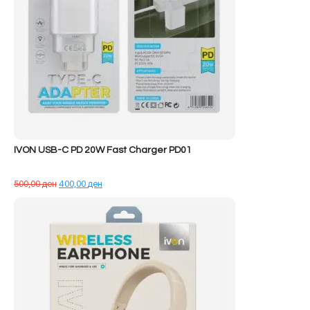
IVON USB-C PD 20W Fast Charger PD01
Çmimi
Çmimi
500,00
ден
400,00
ден
origjinal
i
qe:
tanishëm
500,00 ден.
është:
400,00 ден.