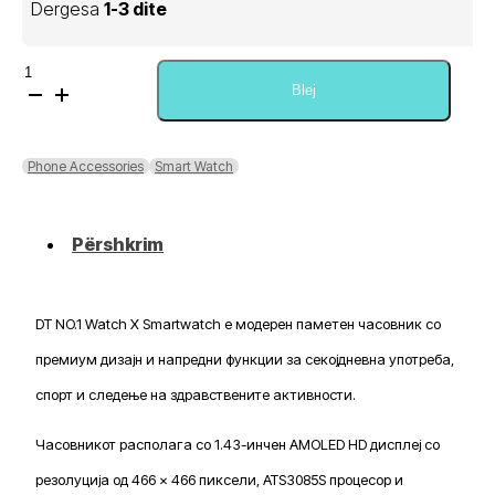
Dergesa
1-3 dite
Sasi
DT
Blej
Watch
X
Smartwatch
Phone Accessories
Smart Watch
Përshkrim
DT NO.1 Watch X Smartwatch е модерен паметен часовник со
премиум дизајн и напредни функции за секојдневна употреба,
спорт и следење на здравствените активности.
Часовникот располага со 1.43-инчен AMOLED HD дисплеј со
резолуција од 466 × 466 пиксели, ATS3085S процесор и