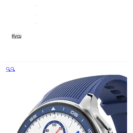
Kyçu
🔍
🔍