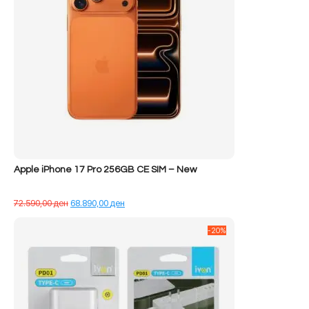
Apple iPhone 17 Pro 256GB CE SIM – New
Çmimi
Çmimi
72.590,00
ден
68.890,00
ден
origjinal
i
qe:
tanishëm
-20%
72.590,00 ден.
është:
68.890,00 ден.