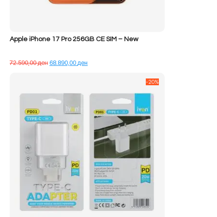
Apple iPhone 17 Pro 256GB CE SIM – New
Çmimi
Çmimi
72.590,00
ден
68.890,00
ден
origjinal
i
qe:
tanishëm
-20%
72.590,00 ден.
është:
68.890,00 ден.