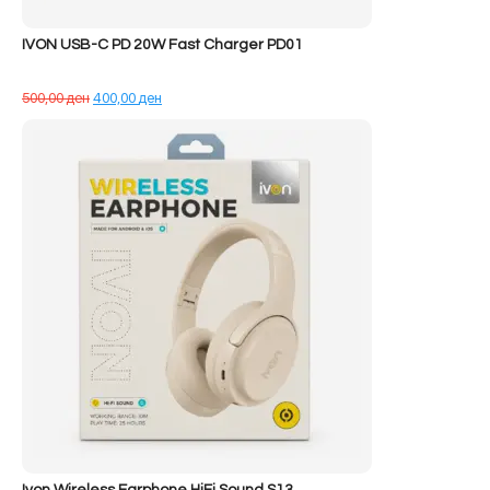
IVON USB-C PD 20W Fast Charger PD01
Çmimi
Çmimi
500,00
ден
400,00
ден
origjinal
i
qe:
tanishëm
500,00 ден.
është:
400,00 ден.