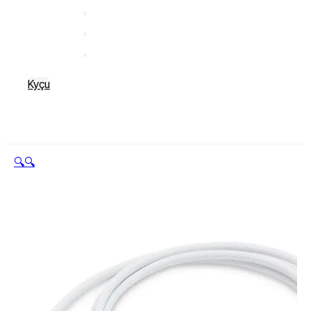
Kyçu
🔍
🔍