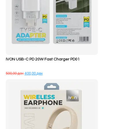
IVON USB-C PD 20W Fast Charger PD01
Çmimi
Çmimi
500,00
ден
400,00
ден
origjinal
i
qe:
tanishëm
500,00 ден.
është:
400,00 ден.