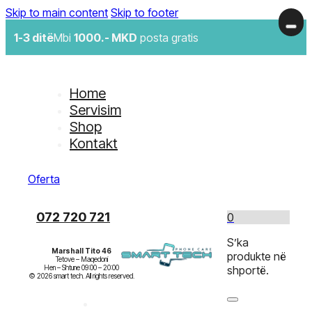
Skip to main content
Skip to footer
1-3 ditë
Mbi
1000.- MKD
posta gratis
Home
Servisim
Shop
Kontakt
Oferta
072 720 721
0
S’ka
Marshall Tito 46
produkte në
Tetove – Maqedoni

Hen – Shtune 09:00 – 20:00

shportë.