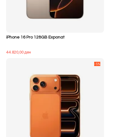
iPhone 16 Pro 128GB Exponat
44.820,00
ден
-5%