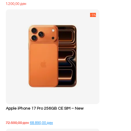
1.200,00
ден
-5%
Apple iPhone 17 Pro 256GB CE SIM – New
Çmimi
Çmimi
72.590,00
ден
68.890,00
ден
origjinal
i