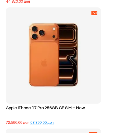
44.820,00
ден
-5%
Apple iPhone 17 Pro 256GB CE SIM – New
Çmimi
Çmimi
72.590,00
ден
68.890,00
ден
origjinal
i
qe:
tanishëm