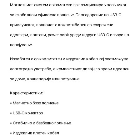
Магнетниот систем автоматски го позиционира часовникот
за стабилно и ефикасно полнење. Благодарение на USB-C
приклучокот, полначот е компатибилен со современи
адаптери, лаптопи, power bank уреди и други USB-C извори на
напојување.
Изработен е со квалитетен и издржлив кабел кој овозможува
долготрајна употреба, а компактниот дизајн го прави идеален
за дома, канцеларија или патување.
Карактеристики:
• Магнетно брзо полнење
• USB-C конектор
• Стабилно и безбедно полнење
• Издржлив плетен кабел