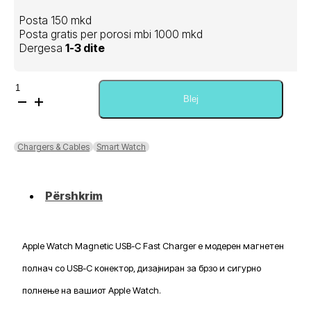
Posta 150 mkd
Posta gratis per porosi mbi 1000 mkd
Dergesa
1-3 dite
Sasi
Apple
Blej
Watch
Magnetic
USB-
Chargers & Cables
Smart Watch
C
Fast
Charger
Përshkrim
Apple Watch Magnetic USB-C Fast Charger е модерен магнетен
полнач со USB-C конектор, дизајниран за брзо и сигурно
полнење на вашиот Apple Watch.