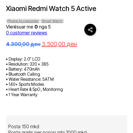
Xiaomi Redmi Watch 5 Active
Phone Accessories
Smart Watch
Vlerësuar me
0
nga 5
0
customer reviews
Çmimi
Çmimi
3.500,00
ден
4.300,00
ден
origjinal
i
qe:
tanishëm
• Display: 2.0″ LCD
4.300,00 ден.
është:
• Resolution: 320 × 385
3.500,00 ден.
• Battery: 470mAh
• Bluetooth Calling
• Water Resistance: 5ATM
• 140+ Sports Modes
• Heart Rate & SpO₂ Monitoring
• 1 Year Warranty
Posta 150 mkd
Posta gratis per porosi mbi 1000 mkd