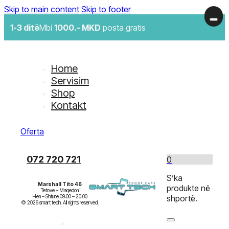
Skip to main content
Skip to footer
1-3 ditë
Mbi
1000.- MKD
posta gratis
Home
Servisim
Shop
Kontakt
Oferta
072 720 721
0
S’ka
Marshall Tito 46
produkte në
Tetove – Maqedoni

Hen – Shtune 09:00 – 20:00

shportë.