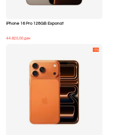
iPhone 16 Pro 128GB Exponat
44.820,00
ден
-5%