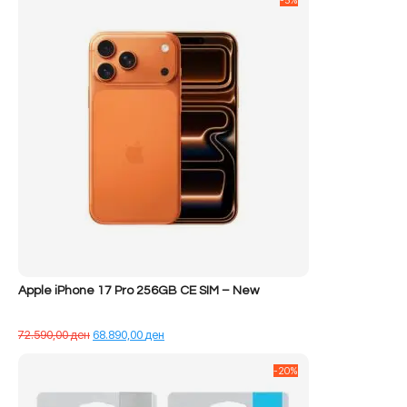
-5%
Apple iPhone 17 Pro 256GB CE SIM – New
Çmimi
Çmimi
72.590,00
ден
68.890,00
ден
origjinal
i
qe:
tanishëm
-20%
72.590,00 ден.
është:
68.890,00 ден.