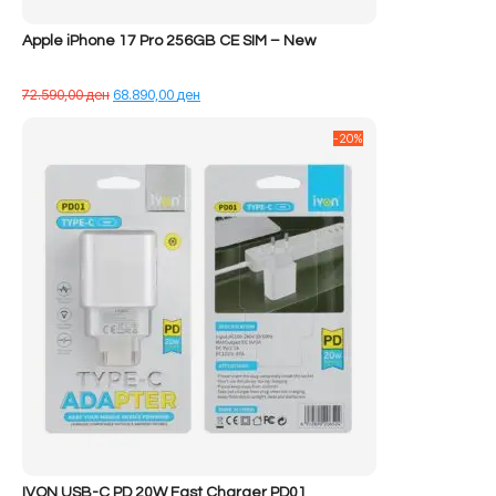
Apple iPhone 17 Pro 256GB CE SIM – New
Çmimi
Çmimi
72.590,00
ден
68.890,00
ден
origjinal
i
qe:
tanishëm
-20%
72.590,00 ден.
është:
68.890,00 ден.
IVON USB-C PD 20W Fast Charger PD01