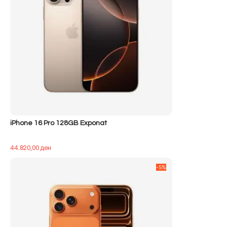
iPhone 16 Pro 128GB Exponat
44.820,00
ден
-5%