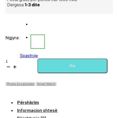
Dergesa
1-3 dite
Ngjyra:
Spastroje
Sasi
Xiaomi
Blej
Redmi
Watch
5
Phone Accessories
Smart Watch
Active
Përshkrim
Informacion shtesë