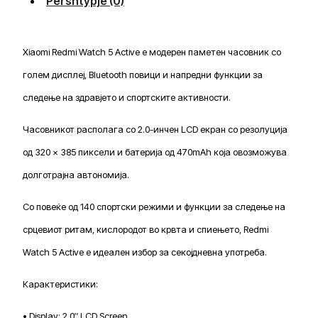
Përshtypje (0)
Xiaomi Redmi Watch 5 Active е модерен паметен часовник со
голем дисплеј, Bluetooth повици и напредни функции за
следење на здравјето и спортските активности.
Часовникот располага со 2.0-инчен LCD екран со резолуција
од 320 × 385 пиксели и батерија од 470mAh која овозможува
долготрајна автономија.
Со повеќе од 140 спортски режими и функции за следење на
срцевиот ритам, кислородот во крвта и спиењето, Redmi
Watch 5 Active е идеален избор за секојдневна употреба.
Карактеристики:
• Display: 2.0″ LCD Screen