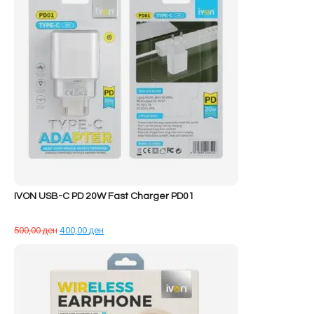
IVON USB-C PD 20W Fast Charger PD01
Çmimi
Çmimi
500,00
ден
400,00
ден
origjinal
i
qe:
tanishëm
500,00 ден.
është:
400,00 ден.