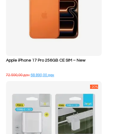
Apple iPhone 17 Pro 256GB CE SIM – New
Çmimi
Çmimi
72.590,00
ден
68.890,00
ден
origjinal
i
qe:
tanishëm
-20%
72.590,00 ден.
është:
68.890,00 ден.