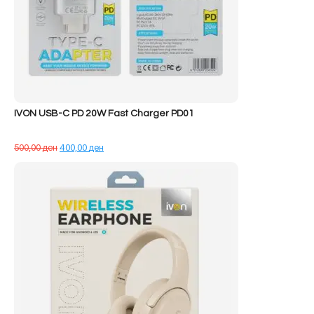
IVON USB-C PD 20W Fast Charger PD01
Çmimi
Çmimi
500,00
ден
400,00
ден
origjinal
i
qe:
tanishëm
500,00 ден.
është:
400,00 ден.