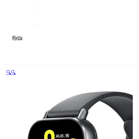
Kyçu
🔍
🔍