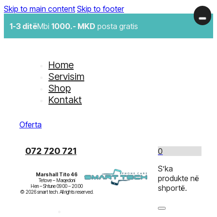
Skip to main content
Skip to footer
1-3 ditë
Mbi
1000.- MKD
posta gratis
Home
Servisim
Shop
Kontakt
Oferta
072 720 721
0
S’ka
Marshall Tito 46
produkte në
Tetove – Maqedoni

Hen – Shtune 09:00 – 20:00

shportë.