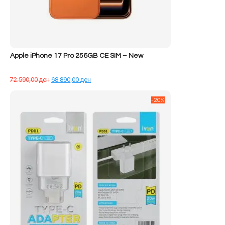
Apple iPhone 17 Pro 256GB CE SIM – New
Çmimi
Çmimi
72.590,00
ден
68.890,00
ден
origjinal
i
qe:
tanishëm
-20%
72.590,00 ден.
është:
68.890,00 ден.