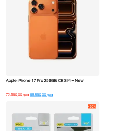
Apple iPhone 17 Pro 256GB CE SIM – New
Çmimi
Çmimi
72.590,00
ден
68.890,00
ден
origjinal
i
qe:
tanishëm
-20%
72.590,00 ден.
është:
68.890,00 ден.