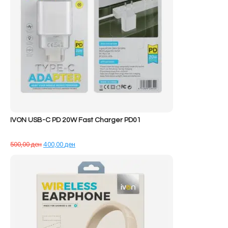
IVON USB-C PD 20W Fast Charger PD01
Çmimi
Çmimi
500,00
ден
400,00
ден
origjinal
i
qe:
tanishëm
500,00 ден.
është:
400,00 ден.