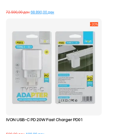
Çmimi
Çmimi
72.590,00
ден
68.890,00
ден
origjinal
i
qe:
tanishëm
-20%
72.590,00 ден.
është:
68.890,00 ден.
IVON USB-C PD 20W Fast Charger PD01
Çmimi
Çmimi