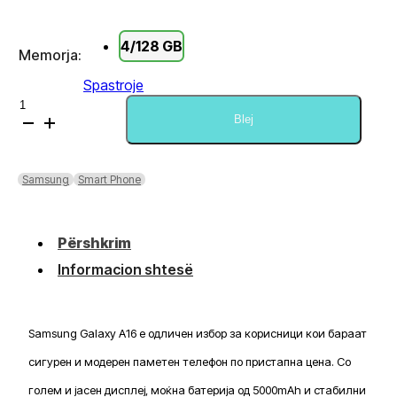
4/128 GB
Memorja:
Spastroje
Sasi
Samsung
Blej
A16
4GB/128GB
Samsung
Smart Phone
Përshkrim
Informacion shtesë
Samsung Galaxy A16 е одличен избор за корисници кои бараат
сигурен и модерен паметен телефон по пристапна цена. Со
голем и јасен дисплеј, моќна батерија од 5000mAh и стабилни