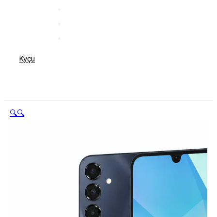
Kyçu
🔍
🔍