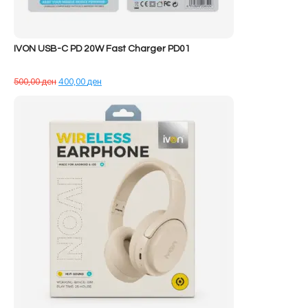
IVON USB-C PD 20W Fast Charger PD01
Çmimi
Çmimi
500,00
ден
400,00
ден
origjinal
i
qe:
tanishëm
500,00 ден.
është:
400,00 ден.