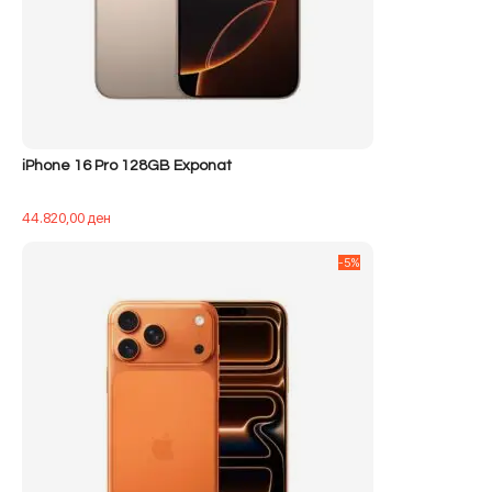
iPhone 16 Pro 128GB Exponat
44.820,00
ден
-5%