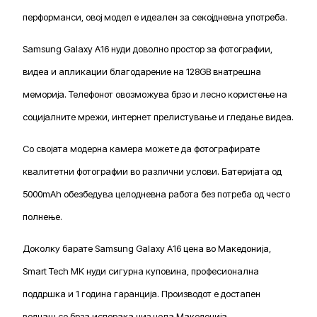
перформанси, овој модел е идеален за секојдневна употреба.
Samsung Galaxy A16 нуди доволно простор за фотографии,
видеа и апликации благодарение на 128GB внатрешна
меморија. Телефонот овозможува брзо и лесно користење на
социјалните мрежи, интернет прелистување и гледање видеа.
Со својата модерна камера можете да фотографирате
квалитетни фотографии во различни услови. Батеријата од
5000mAh обезбедува целодневна работа без потреба од често
полнење.
Доколку барате Samsung Galaxy A16 цена во Македонија,
Smart Tech MK нуди сигурна куповина, професионална
поддршка и 1 година гаранција. Производот е достапен
веднаш со брза испорака низ цела Македонија.