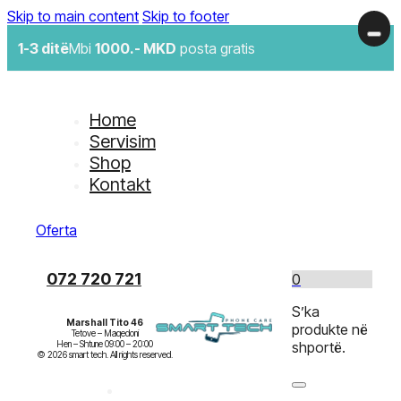
Skip to main content
Skip to footer
1-3 ditë
Mbi
1000.- MKD
posta gratis
Home
Servisim
Shop
Kontakt
Oferta
072 720 721
0
S’ka
Marshall Tito 46
produkte në
Tetove – Maqedoni

Hen – Shtune 09:00 – 20:00

shportë.