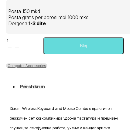
Posta 150 mkd
Posta gratis per porosi mbi 1000 mkd
Dergesa
1-3 dite
Sasi
Xiaomi
Blej
Wireless
Keyboard
and
Computer Accessories
Mouse
Combo
Përshkrim
Xiaomi Wireless Keyboard and Mouse Combo е практичен
безжичен сет кој комбинира удобна тастатура и прецизен
глушец за секојдневна работа, учење и канцелариска