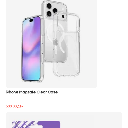
iPhone Magsafe Clear Case
500,00
ден