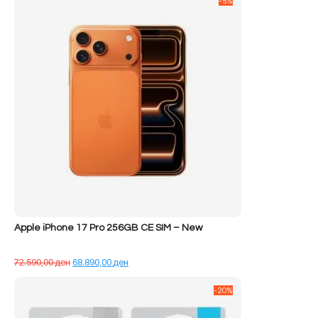
-5%
Apple iPhone 17 Pro 256GB CE SIM – New
Çmimi
Çmimi
72.590,00
ден
68.890,00
ден
origjinal
i
qe:
tanishëm
-20%
72.590,00 ден.
është:
68.890,00 ден.