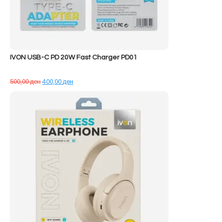
IVON USB-C PD 20W Fast Charger PD01
Çmimi
Çmimi
500,00
ден
400,00
ден
origjinal
i
qe:
tanishëm
500,00 ден.
është:
400,00 ден.