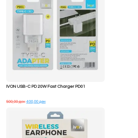
IVON USB-C PD 20W Fast Charger PD01
Çmimi
Çmimi
500,00
ден
400,00
ден
origjinal
i
qe:
tanishëm
500,00 ден.
është:
400,00 ден.