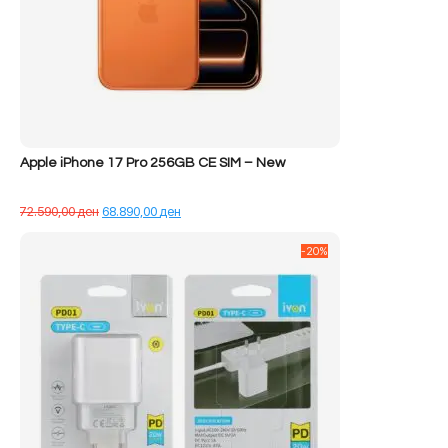
Apple iPhone 17 Pro 256GB CE SIM – New
Çmimi
Çmimi
72.590,00
ден
68.890,00
ден
origjinal
i
qe:
tanishëm
-20%
72.590,00 ден.
është:
68.890,00 ден.