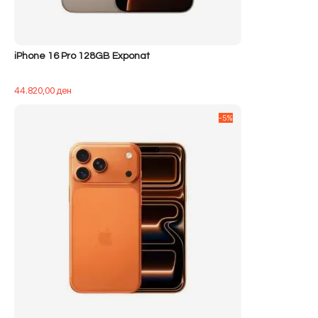
iPhone 16 Pro 128GB Exponat
44.820,00
ден
-5%