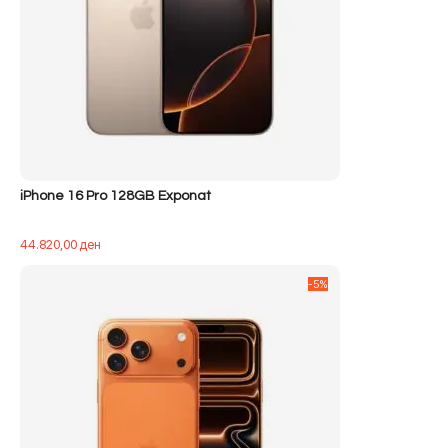
iPhone 16 Pro 128GB Exponat
44.820,00
ден
-5%