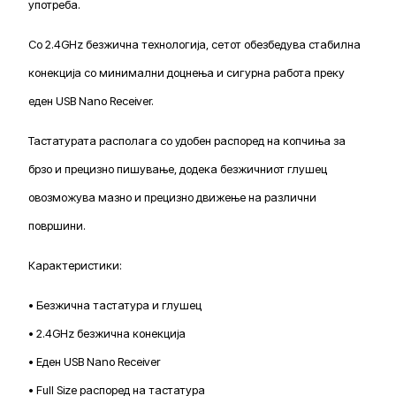
употреба.
Со 2.4GHz безжична технологија, сетот обезбедува стабилна
конекција со минимални доцнења и сигурна работа преку
еден USB Nano Receiver.
Тастатурата располага со удобен распоред на копчиња за
брзо и прецизно пишување, додека безжичниот глушец
овозможува мазно и прецизно движење на различни
површини.
Карактеристики:
• Безжична тастатура и глушец
• 2.4GHz безжична конекција
• Еден USB Nano Receiver
• Full Size распоред на тастатура