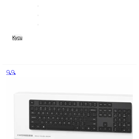
Kyçu
🔍
🔍