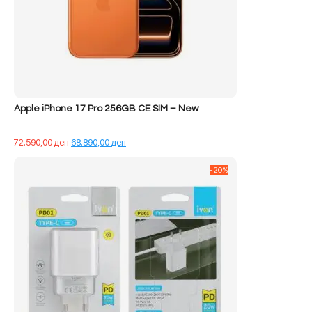
Apple iPhone 17 Pro 256GB CE SIM – New
Çmimi
Çmimi
72.590,00
ден
68.890,00
ден
origjinal
i
qe:
tanishëm
-20%
72.590,00 ден.
është:
68.890,00 ден.