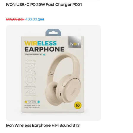
IVON USB-C PD 20W Fast Charger PD01
Çmimi
Çmimi
500,00
ден
400,00
ден
origjinal
i
qe:
tanishëm
500,00 ден.
është:
400,00 ден.
Ivon Wireless Earphone HiFi Sound S13