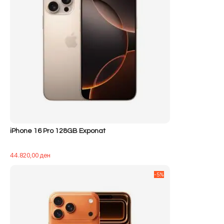
iPhone 16 Pro 128GB Exponat
44.820,00
ден
-5%