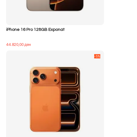
iPhone 16 Pro 128GB Exponat
44.820,00
ден
-5%