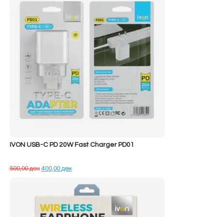
68.890,00 ден.
IVON USB-C PD 20W Fast Charger PD01
Çmimi
Çmimi
500,00
ден
400,00
ден
origjinal
i
qe:
tanishëm
500,00 ден.
është:
400,00 ден.