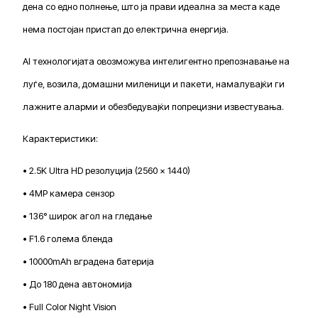
дена со едно полнење, што ја прави идеална за места каде
нема постојан пристап до електрична енергија.
AI технологијата овозможува интелигентно препознавање на
луѓе, возила, домашни миленици и пакети, намалувајќи ги
лажните аларми и обезбедувајќи попрецизни известувања.
Карактеристики:
• 2.5K Ultra HD резолуција (2560 × 1440)
• 4MP камера сензор
• 136° широк агол на гледање
• F1.6 голема бленда
• 10000mAh вградена батерија
• До 180 дена автономија
• Full Color Night Vision