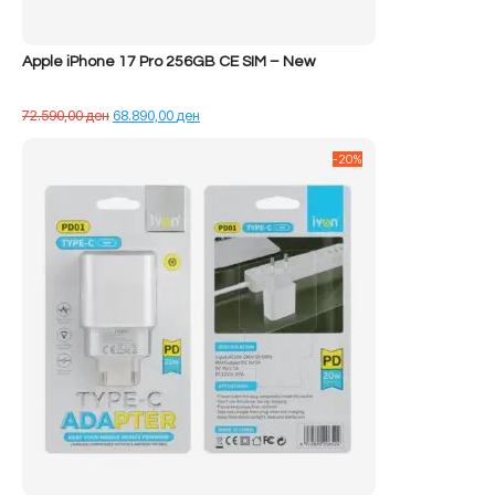
Apple iPhone 17 Pro 256GB CE SIM – New
Çmimi
Çmimi
72.590,00
ден
68.890,00
ден
origjinal
i
qe:
tanishëm
-20%
72.590,00 ден.
është:
68.890,00 ден.