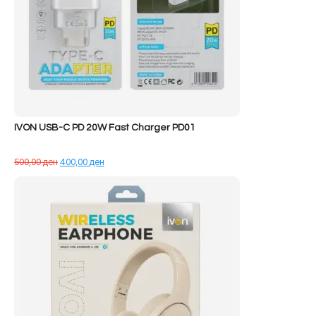
IVON USB-C PD 20W Fast Charger PD01
Çmimi
Çmimi
500,00
ден
400,00
ден
origjinal
i
qe:
tanishëm
500,00 ден.
është:
400,00 ден.