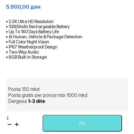
5.900,00
ден
• 2.5K Ultra HD Resolution
• 10000mAh Rechargeable Battery
• Up To 180 Days Battery Life
• AI Human, Vehicle & Package Detection
• Full Color Night Vision
• IP67 Weatherproof Design
• Two-Way Audio
• 8GB Built-In Storage
Posta 150 mkd
Posta gratis per porosi mbi 1000 mkd
Dergesa
1-3 dite
Sasi
Xiaomi
Blej
Outdoor