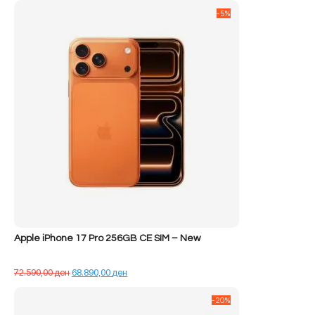
-5%
Apple iPhone 17 Pro 256GB CE SIM – New
Çmimi
Çmimi
72.590,00
ден
68.890,00
ден
origjinal
i
qe:
tanishëm
-20%
72.590,00 ден.
është: