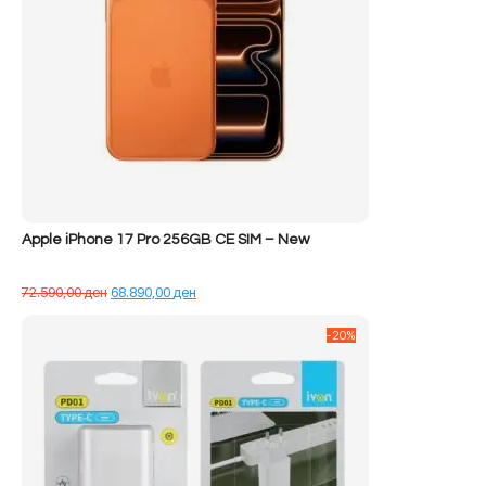
Apple iPhone 17 Pro 256GB CE SIM – New
Çmimi
Çmimi
72.590,00
ден
68.890,00
ден
origjinal
i
qe:
tanishëm
-20%
72.590,00 ден.
është:
68.890,00 ден.