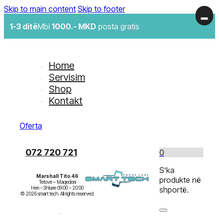
Skip to main content
Skip to footer
1-3 ditë
Mbi
1000.- MKD
posta gratis
Home
Servisim
Shop
Kontakt
Oferta
072 720 721
0
S’ka
Marshall Tito 46
produkte në
Tetove – Maqedoni

Hen – Shtune 09:00 – 20:00

shportë.