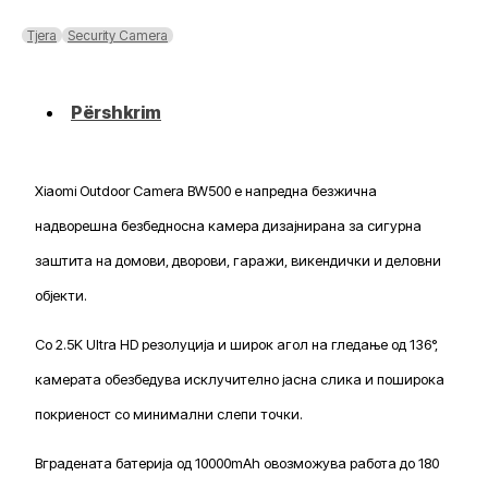
Camera
BW500
Tjera
Security Camera
Përshkrim
Xiaomi Outdoor Camera BW500 е напредна безжична
надворешна безбедносна камера дизајнирана за сигурна
заштита на домови, дворови, гаражи, викендички и деловни
објекти.
Со 2.5K Ultra HD резолуција и широк агол на гледање од 136°,
камерата обезбедува исклучително јасна слика и поширока
покриеност со минимални слепи точки.
Вградената батерија од 10000mAh овозможува работа до 180