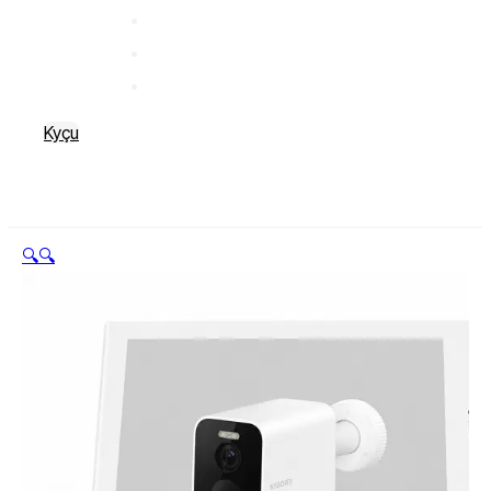
Kyçu
🔍
🔍