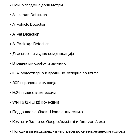
• Ноќно гледање до 10 метри
• AI Human Detection
• AI Vehicle Detection
• AI Pet Detection
• AI Package Detection
• Двонасочна аудио комуникација
• Вграден микрофон и звучник
• IP67 водоотпорна и прашина-отпорна заштита
• 8GB вградена меморија
• H.265 видео компресија
• Wi-Fi 6 (2.4GHz) конекција
• Поддршка за Xiaomi Home апликација
• Компатибилна со Google Assistant и Amazon Alexa
• Погодна за надворешна употреба во сите временски услови