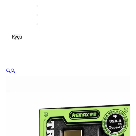
Kyçu
🔍
🔍