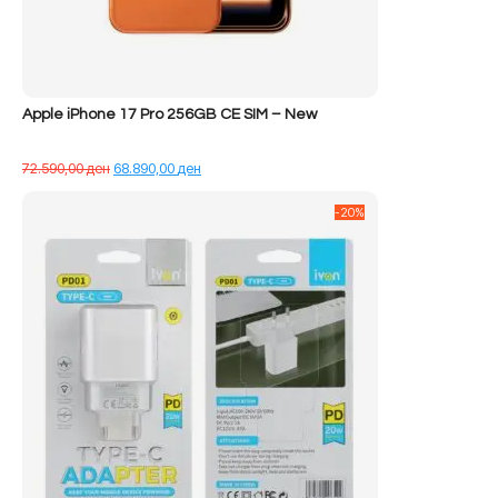
Apple iPhone 17 Pro 256GB CE SIM – New
Çmimi
Çmimi
72.590,00
ден
68.890,00
ден
origjinal
i
qe:
tanishëm
-20%
72.590,00 ден.
është:
68.890,00 ден.