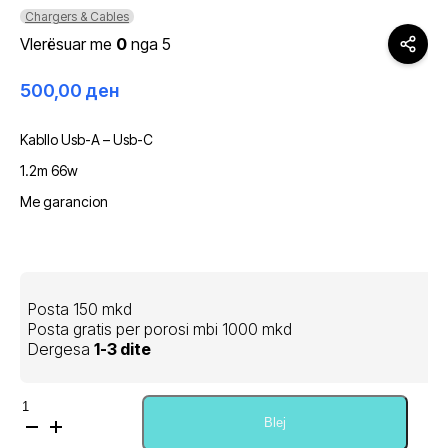
Chargers & Cables
Vlerësuar me
0
nga 5
500,00
ден
Kabllo Usb-A – Usb-C
1.2m 66w
Me garancion
Posta 150 mkd
Posta gratis per porosi mbi 1000 mkd
Dergesa
1-3 dite
Sasi
Remax
Blej
Usb-