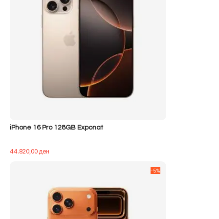
iPhone 16 Pro 128GB Exponat
44.820,00
ден
-5%