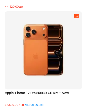
44.820,00
ден
-5%
Apple iPhone 17 Pro 256GB CE SIM – New
Çmimi
Çmimi
72.590,00
ден
68.890,00
ден