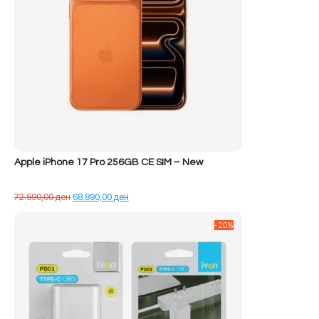
Apple iPhone 17 Pro 256GB CE SIM – New
Çmimi
Çmimi
72.590,00
ден
68.890,00
ден
origjinal
i
qe:
tanishëm
-20%
72.590,00 ден.
është:
68.890,00 ден.