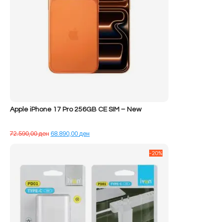
Apple iPhone 17 Pro 256GB CE SIM – New
Çmimi
Çmimi
72.590,00
ден
68.890,00
ден
origjinal
i
qe:
tanishëm
-20%
72.590,00 ден.
është:
68.890,00 ден.