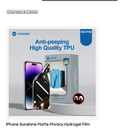
A
to
Chargers & Cables
Usb-
C
1.2m
66w
RC-
C167
iPhone Sunshine Matte Privacy Hydrogel Film