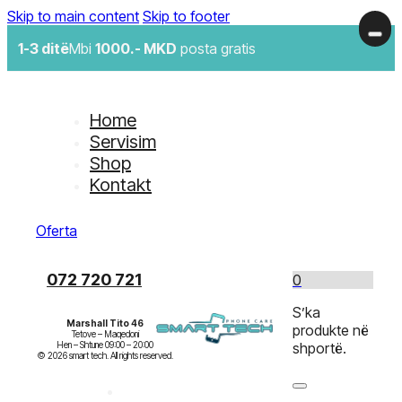
Skip to main content
Skip to footer
1-3 ditë
Mbi
1000.- MKD
posta gratis
Home
Servisim
Shop
Kontakt
Oferta
072 720 721
0
S’ka
Marshall Tito 46
produkte në
Tetove – Maqedoni

Hen – Shtune 09:00 – 20:00

shportë.