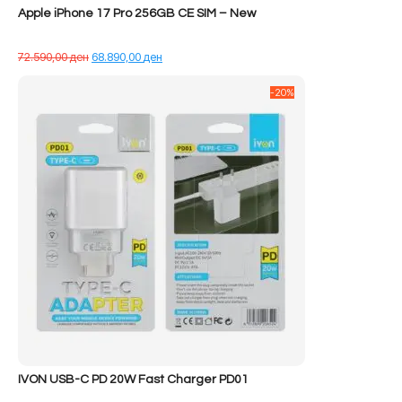
Apple iPhone 17 Pro 256GB CE SIM – New
Çmimi
Çmimi
72.590,00
ден
68.890,00
ден
origjinal
i
qe:
tanishëm
-20%
72.590,00 ден.
është:
68.890,00 ден.
IVON USB-C PD 20W Fast Charger PD01