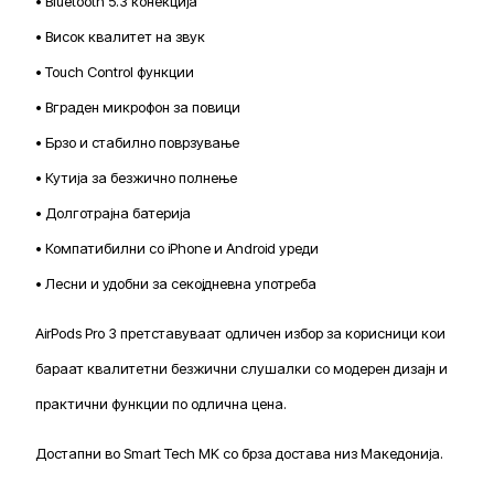
• Bluetooth 5.3 конекција
• Висок квалитет на звук
• Touch Control функции
• Вграден микрофон за повици
• Брзо и стабилно поврзување
• Кутија за безжично полнење
• Долготрајна батерија
• Компатибилни со iPhone и Android уреди
• Лесни и удобни за секојдневна употреба
AirPods Pro 3 претставуваат одличен избор за корисници кои
бараат квалитетни безжични слушалки со модерен дизајн и
практични функции по одлична цена.
Достапни во Smart Tech MK со брза достава низ Македонија.