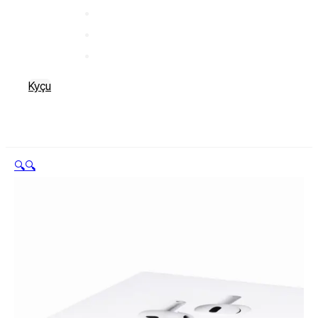
Kyçu
🔍
🔍