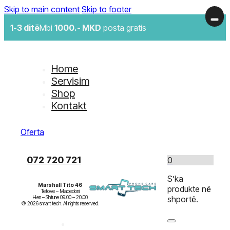
Skip to main content
Skip to footer
1-3 ditë
Mbi
1000.- MKD
posta gratis
Home
Servisim
Shop
Kontakt
Oferta
072 720 721
0
S’ka
Marshall Tito 46
produkte në
Tetove – Maqedoni

Hen – Shtune 09:00 – 20:00

shportë.