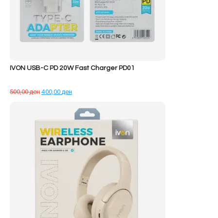
IVON USB-C PD 20W Fast Charger PD01
Çmimi
Çmimi
500,00
ден
400,00
ден
origjinal
i
qe:
tanishëm
500,00 ден.
është:
400,00 ден.