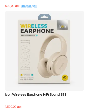
Çmimi
Çmimi
500,00
ден
400,00
ден
origjinal
i
qe:
tanishëm
500,00 ден.
është:
400,00 ден.
Ivon Wireless Earphone HiFi Sound S13
1.500,00
ден