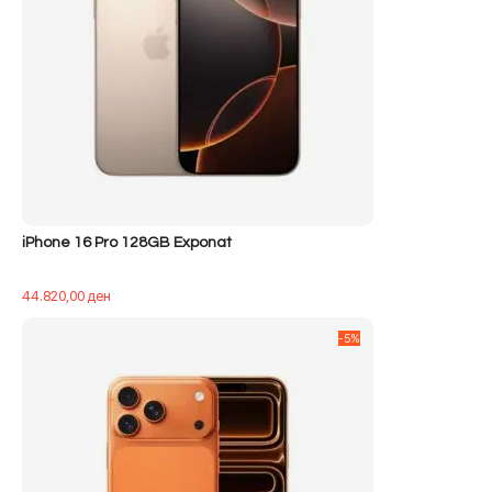
iPhone 16 Pro 128GB Exponat
44.820,00
ден
-5%