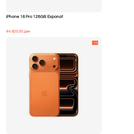
iPhone 16 Pro 128GB Exponat
44.820,00
ден
-5%