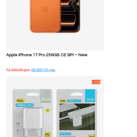
Apple iPhone 17 Pro 256GB CE SIM – New
Çmimi
Çmimi
72.590,00
ден
68.890,00
ден
origjinal
i
qe:
tanishëm
-20%
72.590,00 ден.
është:
68.890,00 ден.