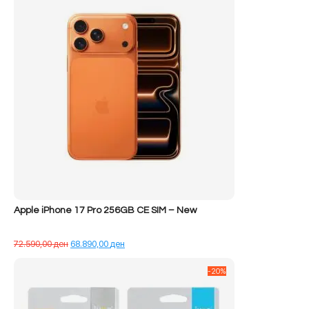
Apple iPhone 17 Pro 256GB CE SIM – New
Çmimi
Çmimi
72.590,00
ден
68.890,00
ден
origjinal
i
qe:
tanishëm
-20%
72.590,00 ден.
është:
68.890,00 ден.