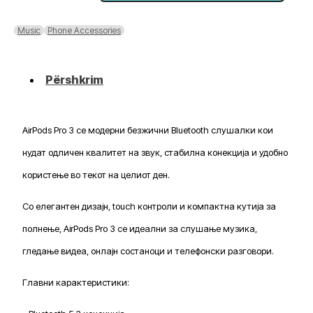
3
Music
Phone Accessories
Përshkrim
AirPods Pro 3 се модерни безжични Bluetooth слушалки кои
нудат одличен квалитет на звук, стабилна конекција и удобно
користење во текот на целиот ден.
Со елегантен дизајн, touch контроли и компактна кутија за
полнење, AirPods Pro 3 се идеални за слушање музика,
гледање видеа, онлајн состаноци и телефонски разговори.
Главни карактеристики: