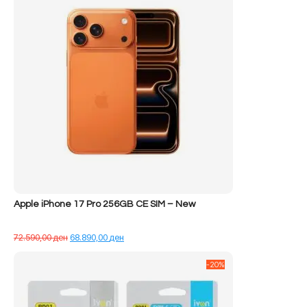
Apple iPhone 17 Pro 256GB CE SIM – New
Çmimi
Çmimi
72.590,00
ден
68.890,00
ден
origjinal
i
qe:
tanishëm
-20%
72.590,00 ден.
është:
68.890,00 ден.