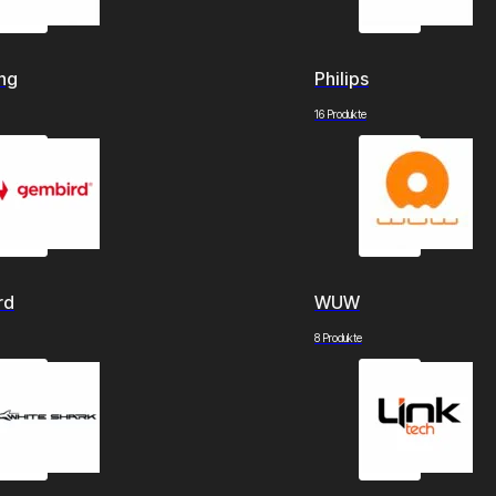
ng
Philips
16 Produkte
rd
WUW
8 Produkte