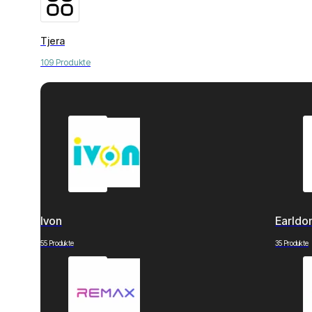
Tjera
109 Produkte
Ivon
Earld
55 Produkte
35 Produkte