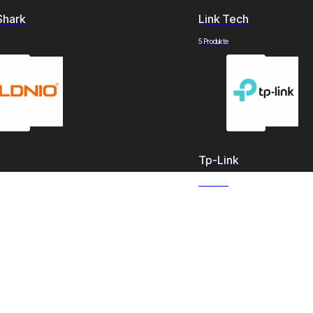
Shark
Link Tech
5 Produkte
Tp-Link
3 Produkte