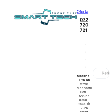
Oferta
072
720
721
Search
...
Marshall
Tito 46
Tetove –
Maqedoni
Hen –
Shtune
09:00 –
20:00 ©
2026
smart