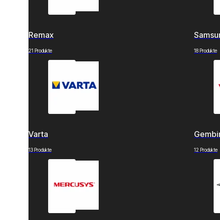
Remax
Samsu
21 Produkte
18 Produkte
Varta
Gembi
13 Produkte
12 Produkte