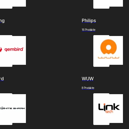
ng
Philips
16 Produkte
rd
WUW
8 Produkte