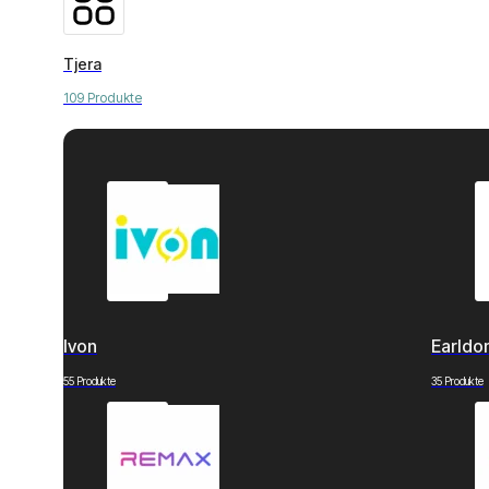
Tjera
109 Produkte
Ivon
Earld
55 Produkte
35 Produkte