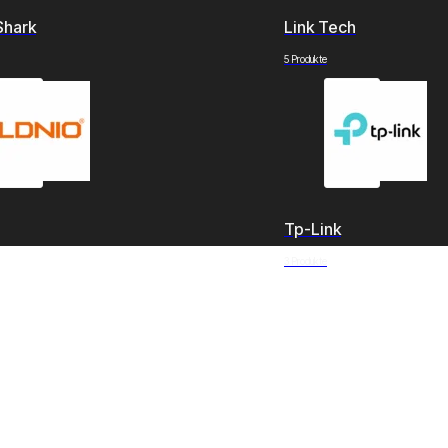
Shark
Link Tech
5 Produkte
Tp-Link
3 Produkte