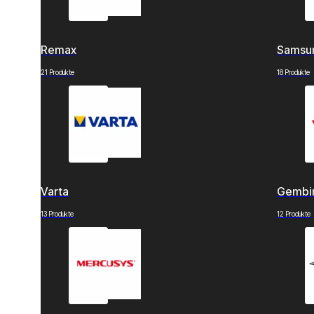
Remax
Samsu
21 Produkte
18 Produkte
Varta
Gembi
13 Produkte
12 Produkte