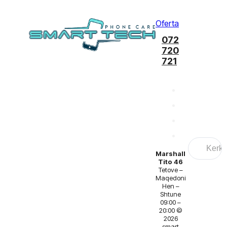
Oferta
072
720
721
Search
...
Marshall
Tito 46
Tetove –
Maqedoni
Hen –
Shtune
09:00 –
20:00 ©
2026
smart