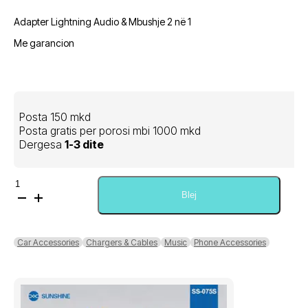
Adapter Lightning Audio & Mbushje 2 në 1
Me garancion
Posta 150 mkd
Posta gratis per porosi mbi 1000 mkd
Dergesa
1-3 dite
Sasi
Auris
Blej
Lightning
Adapter
Audio
Car Accessories
Chargers & Cables
Music
Phone Accessories
&
Charging
2
in
1