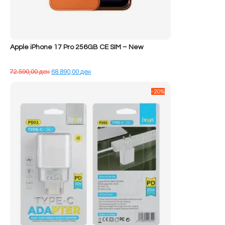
Apple iPhone 17 Pro 256GB CE SIM – New
Çmimi
Çmimi
72.590,00
ден
68.890,00
ден
origjinal
i
qe:
tanishëm
-20%
72.590,00 ден.
është:
68.890,00 ден.