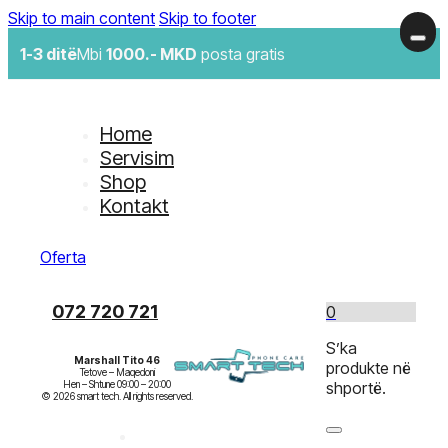
Skip to main content
Skip to footer
1-3 ditë
Mbi
1000.- MKD
posta gratis
Home
Servisim
Shop
Kontakt
Oferta
072 720 721
0
S’ka
Marshall Tito 46
produkte në
Tetove – Maqedoni

Hen – Shtune 09:00 – 20:00

shportë.