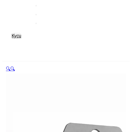
Kyçu
🔍
🔍