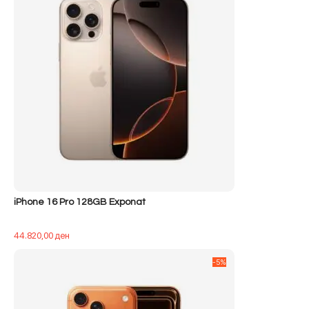
iPhone 16 Pro 128GB Exponat
44.820,00
ден
-5%