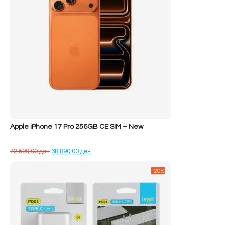
Apple iPhone 17 Pro 256GB CE SIM – New
Çmimi
Çmimi
72.590,00
ден
68.890,00
ден
origjinal
i
qe:
tanishëm
-20%
72.590,00 ден.
është:
68.890,00 ден.