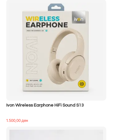
qe:
tanishëm
500,00 ден.
është:
400,00 ден.
Ivon Wireless Earphone HiFi Sound S13
1.500,00
ден