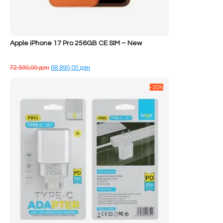
Apple iPhone 17 Pro 256GB CE SIM – New
Çmimi
Çmimi
72.590,00
ден
68.890,00
ден
origjinal
i
qe:
tanishëm
-20%
72.590,00 ден.
është:
68.890,00 ден.