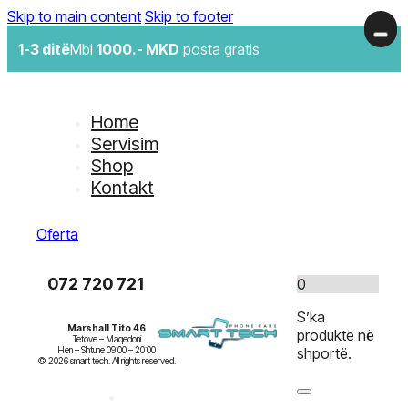
Skip to main content
Skip to footer
1-3 ditë
Mbi
1000.- MKD
posta gratis
Home
Servisim
Shop
Kontakt
Oferta
072 720 721
0
S’ka
Marshall Tito 46
produkte në
Tetove – Maqedoni

Hen – Shtune 09:00 – 20:00

shportë.