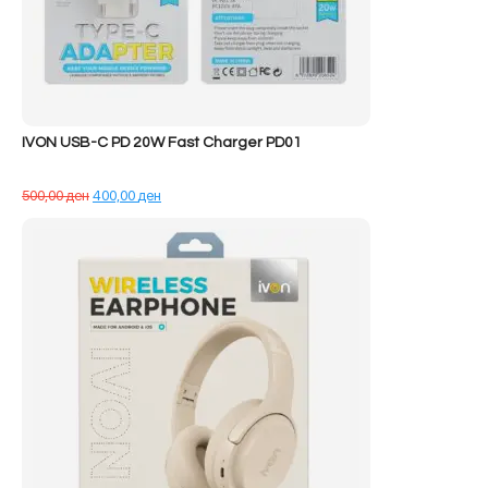
IVON USB-C PD 20W Fast Charger PD01
Çmimi
Çmimi
500,00
ден
400,00
ден
origjinal
i
qe:
tanishëm
500,00 ден.
është:
400,00 ден.