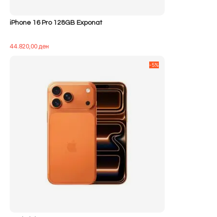
iPhone 16 Pro 128GB Exponat
44.820,00
ден
-5%