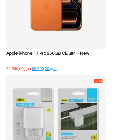
Apple iPhone 17 Pro 256GB CE SIM – New
Çmimi
Çmimi
72.590,00
ден
68.890,00
ден
origjinal
i
qe:
tanishëm
-20%
72.590,00 ден.
është:
68.890,00 ден.