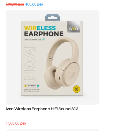
Çmimi
Çmimi
500,00
ден
400,00
ден
origjinal
i
qe:
tanishëm
500,00 ден.
është:
400,00 ден.
Ivon Wireless Earphone HiFi Sound S13
1.500,00
ден