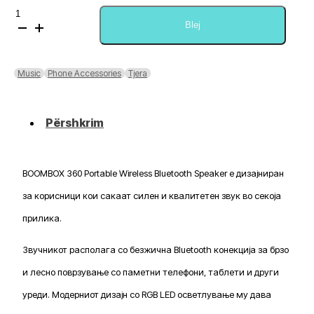
Sasi
BOOMBOX
Blej
360
Portable
Wireless
Music
Phone Accessories
Tjera
Bluetooth
Speaker
Përshkrim
BOOMBOX 360 Portable Wireless Bluetooth Speaker е дизајниран
за корисници кои сакаат силен и квалитетен звук во секоја
прилика.
Звучникот располага со безжична Bluetooth конекција за брзо
и лесно поврзување со паметни телефони, таблети и други
уреди. Модерниот дизајн со RGB LED осветлување му дава