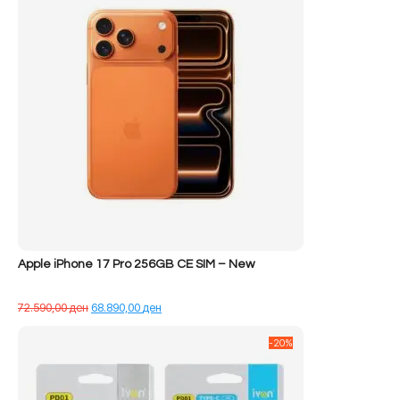
Apple iPhone 17 Pro 256GB CE SIM – New
Çmimi
Çmimi
72.590,00
ден
68.890,00
ден
origjinal
i
qe:
tanishëm
-20%
72.590,00 ден.
është:
68.890,00 ден.