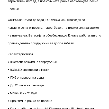
атрактивен изглед, а практичната рачка овозможува лесно
носење.
Со IPX6 заштита од вода, BOOMBOX 360 е погоден за
користење на отворено, покрај базен, на плажа или за време
на патувања. Батеријата обезбедува до 12 часа работа, што го
прави идеален придружник за долги забави.
Карактеристики:
• Bluetooth безжично поврзување
• RGB LED светлосни ефекти
• IPX6 отпорност на вода
• До 12 часа автономија
• Моќен и чист звук
• Практична рачка за носење
• Компатибилен со Android, iPhone и други Bluetooth уреди