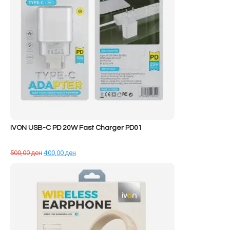
IVON USB-C PD 20W Fast Charger PD01
Çmimi
Çmimi
500,00
ден
400,00
ден
origjinal
i
qe:
tanishëm
500,00 ден.
është:
400,00 ден.