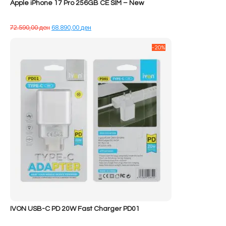
Apple iPhone 17 Pro 256GB CE SIM – New
Çmimi
Çmimi
72.590,00
ден
68.890,00
ден
origjinal
i
qe:
tanishëm
-20%
72.590,00 ден.
është:
68.890,00 ден.
IVON USB-C PD 20W Fast Charger PD01