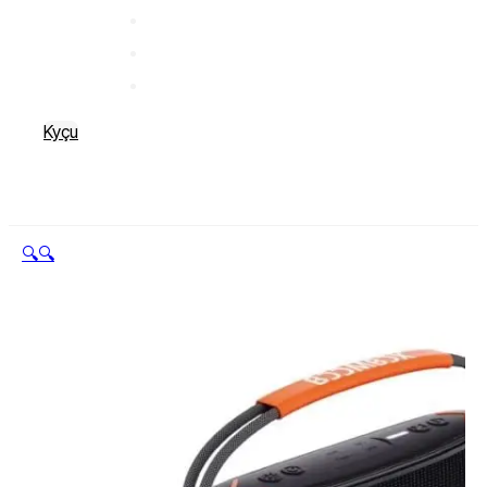
Kyçu
🔍
🔍