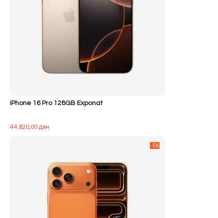
iPhone 16 Pro 128GB Exponat
44.820,00
ден
-5%