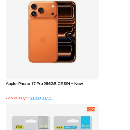
Apple iPhone 17 Pro 256GB CE SIM – New
Çmimi
Çmimi
72.590,00
ден
68.890,00
ден
origjinal
i
qe:
tanishëm
-20%
72.590,00 ден.
është:
68.890,00 ден.