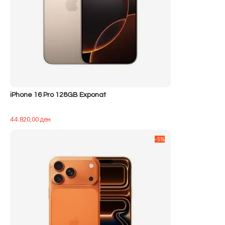
iPhone 16 Pro 128GB Exponat
44.820,00
ден
-5%