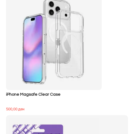
iPhone Magsafe Clear Case
500,00
ден