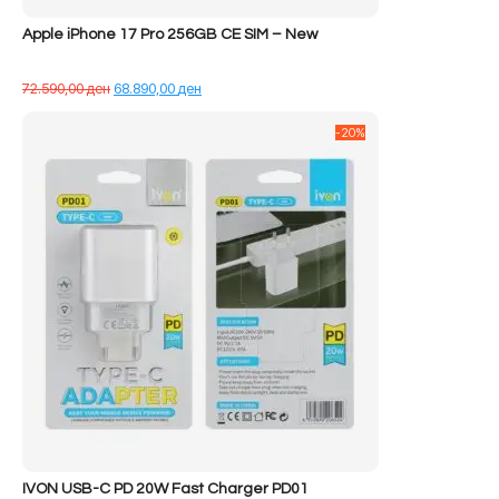
Apple iPhone 17 Pro 256GB CE SIM – New
Çmimi
Çmimi
72.590,00
ден
68.890,00
ден
origjinal
i
qe:
tanishëm
-20%
72.590,00 ден.
është:
68.890,00 ден.
IVON USB-C PD 20W Fast Charger PD01