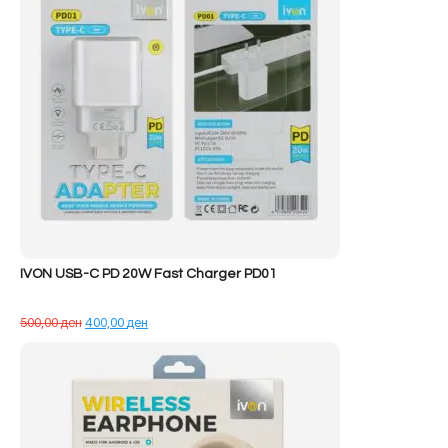
IVON USB-C PD 20W Fast Charger PD01
Çmimi
Çmimi
500,00
ден
400,00
ден
origjinal
i
qe:
tanishëm
500,00 ден.
është:
400,00 ден.