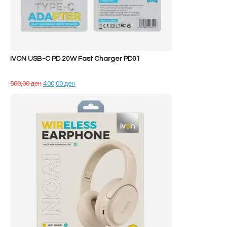
IVON USB-C PD 20W Fast Charger PD01
Çmimi
Çmimi
500,00
ден
400,00
ден
origjinal
i
qe:
tanishëm
500,00 ден.
është:
400,00 ден.