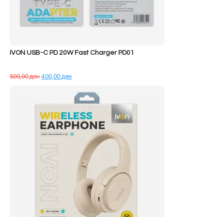
IVON USB-C PD 20W Fast Charger PD01
Çmimi
Çmimi
500,00
ден
400,00
ден
origjinal
i
qe:
tanishëm
500,00 ден.
është:
400,00 ден.