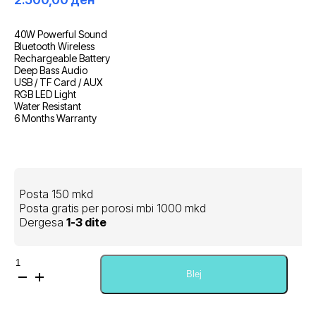
40W Powerful Sound
Bluetooth Wireless
Rechargeable Battery
Deep Bass Audio
USB / TF Card / AUX
RGB LED Light
Water Resistant
6 Months Warranty
Posta 150 mkd
Posta gratis per porosi mbi 1000 mkd
Dergesa
1-3 dite
Sasi
BoomsBox
Blej
3
Wireless