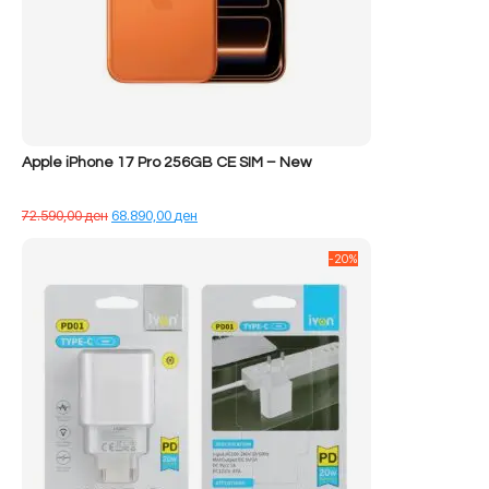
Apple iPhone 17 Pro 256GB CE SIM – New
Çmimi
Çmimi
72.590,00
ден
68.890,00
ден
origjinal
i
qe:
tanishëm
-20%
72.590,00 ден.
është:
68.890,00 ден.