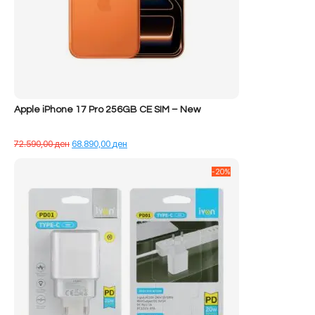
Apple iPhone 17 Pro 256GB CE SIM – New
Çmimi
Çmimi
72.590,00
ден
68.890,00
ден
origjinal
i
qe:
tanishëm
-20%
72.590,00 ден.
është:
68.890,00 ден.