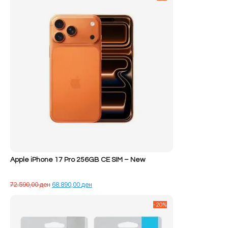
Apple iPhone 17 Pro 256GB CE SIM – New
Çmimi
Çmimi
72.590,00
ден
68.890,00
ден
origjinal
i
qe:
tanishëm
-20%
72.590,00 ден.
është:
68.890,00 ден.