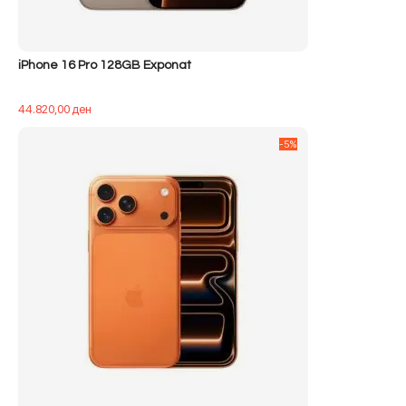
iPhone 16 Pro 128GB Exponat
44.820,00
ден
-5%