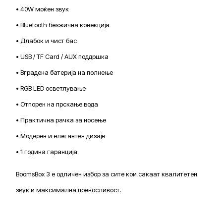
• 40W моќен звук
• Bluetooth безжична конекција
• Длабок и чист бас
• USB / TF Card / AUX поддршка
• Вградена батерија на полнење
• RGB LED осветлување
• Отпорен на прскање вода
• Практична рачка за носење
• Модерен и елегантен дизајн
• 1 година гаранција
BoomsBox 3 е одличен избор за сите кои сакаат квалитетен
звук и максимална преносливост.