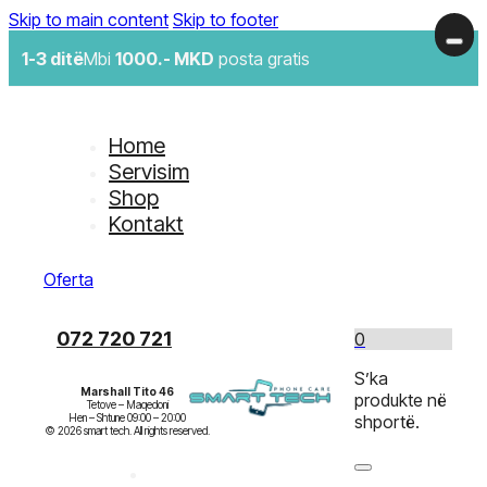
Skip to main content
Skip to footer
1-3 ditë
Mbi
1000.- MKD
posta gratis
Home
Servisim
Shop
Kontakt
Oferta
072 720 721
0
S’ka
Marshall Tito 46
produkte në
Tetove – Maqedoni

Hen – Shtune 09:00 – 20:00

shportë.