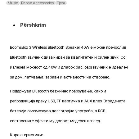
Bluetooth
Music
Phone Accessories
Tjera
Speaker
40W
Përshkrim
BoomsBox 3 Wireless Bluetooth Speaker 40W е моќен пренослив
Bluetooth звучник дизајниран за квалитетен и силен звук. Со
излезна моќност од 40W и длабок бас, овој звучник е идеален
за дом, патувања, забави и активности на отворено.
Поддржува Bluetooth безжично поврзување, како и
репродукција преку USB, TF картичка и AUX влез. Вградената
батерија овозможува долготрајна употреба, а RGB
светлосните ефекти му даваат модерен изглед.
Карактеристики: