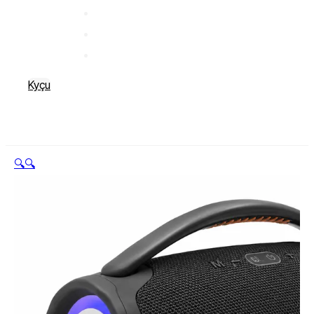
Kyçu
🔍
🔍