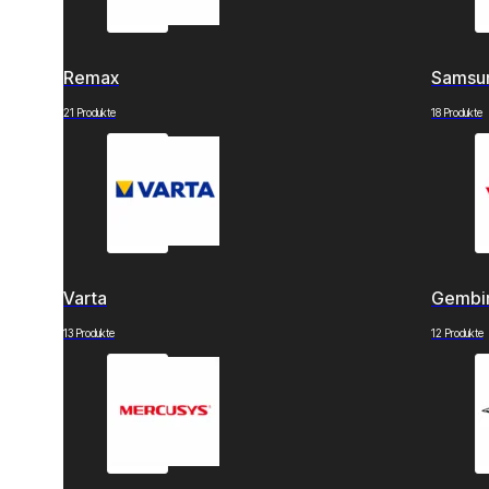
Remax
Samsu
21 Produkte
18 Produkte
Varta
Gembi
13 Produkte
12 Produkte