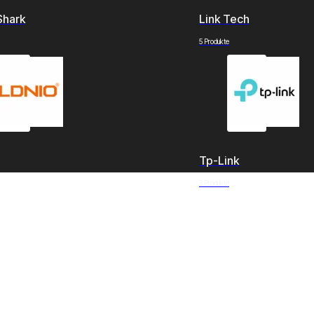
Shark
Link Tech
5 Produkte
Tp-Link
3 Produkte