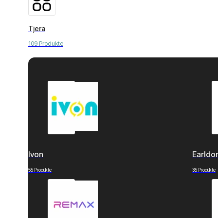
Tjera
109 Produkte
Ivon
Earld
55 Produkte
35 Produkte