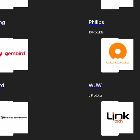
ng
Philips
16 Produkte
rd
WUW
8 Produkte