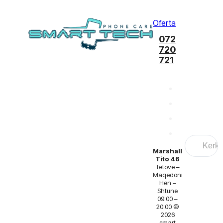
Oferta
072
720
721
Search
...
Marshall
Tito 46
Tetove –
Maqedoni
Hen –
Shtune
09:00 –
20:00 ©
2026
smart