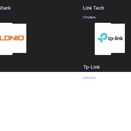
Shark
Link Tech
5 Produkte
Tp-Link
3 Produkte