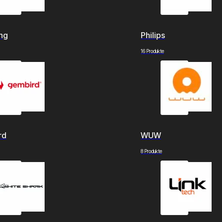
ng
Philips
16 Produkte
rd
WUW
8 Produkte