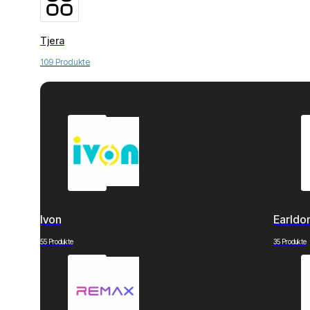
Tjera
109 Produkte
Ivon
Earld
55 Produkte
35 Produkte