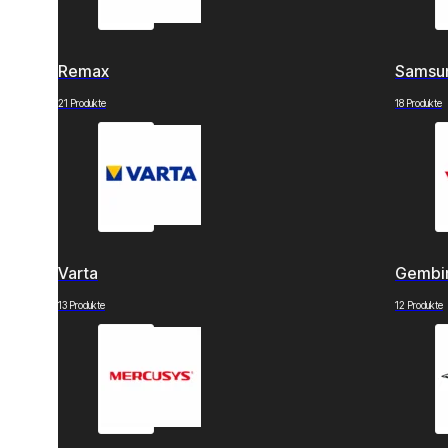
Remax
Samsu
21 Produkte
18 Produkte
Varta
Gembi
13 Produkte
12 Produkte