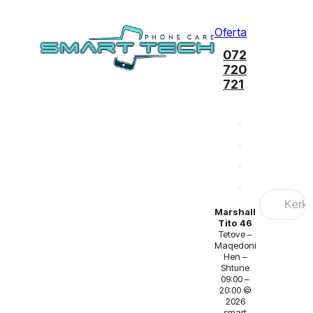
Oferta
072
720
721
Search
...
Marshall
Tito 46
Tetove –
Maqedoni
Hen –
Shtune
09:00 –
20:00 ©
2026
smart