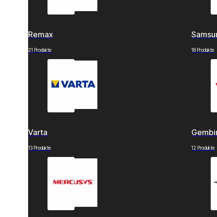
Remax
Samsu
21 Produkte
18 Produkte
Varta
Gembi
13 Produkte
12 Produkte