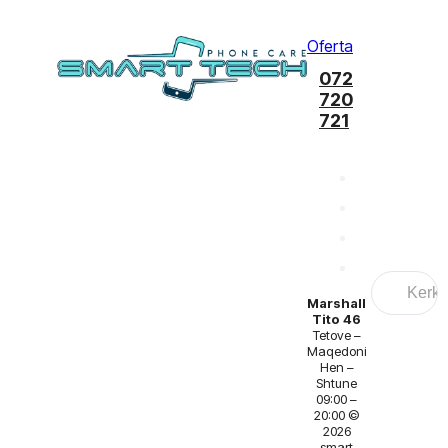
Oferta
072
720
721
Search
...
Marshall
Tito 46
Tetove –
Maqedoni
Hen –
Shtune
09:00 –
20:00 ©
2026
smart