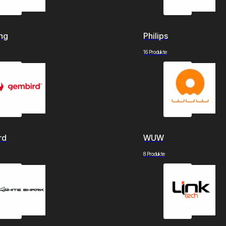
ng
Philips
16 Produkte
rd
WUW
8 Produkte