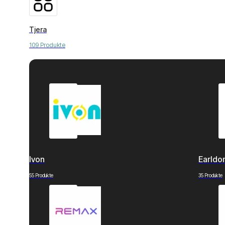
Tjera
109 Produkte
Ivon
Earld
55 Produkte
35 Produkte