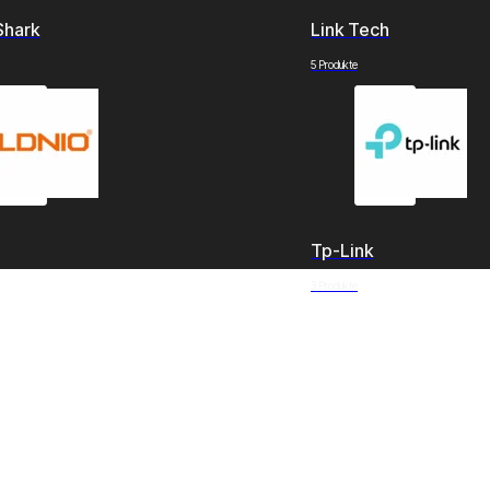
Shark
Link Tech
5 Produkte
Tp-Link
3 Produkte