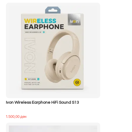
origjinal
i
qe:
tanishëm
500,00 ден.
është:
400,00 ден.
Ivon Wireless Earphone HiFi Sound S13
1.500,00
ден