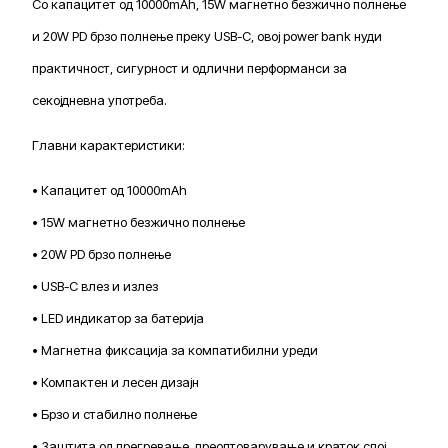
Со капацитет од 10000mAh, 15W магнетно безжично полнење
и 20W PD брзо полнење преку USB-C, овој power bank нуди
практичност, сигурност и одлични перформанси за
секојдневна употреба.
Главни карактеристики:
• Капацитет од 10000mAh
• 15W магнетно безжично полнење
• 20W PD брзо полнење
• USB-C влез и излез
• LED индикатор за батерија
• Магнетна фиксација за компатибилни уреди
• Компактен и лесен дизајн
• Брзо и стабилно полнење
• Заштита од прегревање, преоптоварување и краток спој