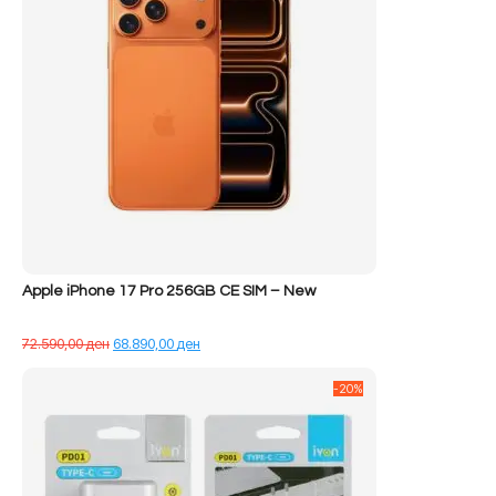
Apple iPhone 17 Pro 256GB CE SIM – New
Çmimi
Çmimi
72.590,00
ден
68.890,00
ден
origjinal
i
qe:
tanishëm
-20%
72.590,00 ден.
është:
68.890,00 ден.