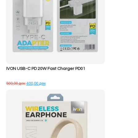
IVON USB-C PD 20W Fast Charger PD01
Çmimi
Çmimi
500,00
ден
400,00
ден
origjinal
i
qe:
tanishëm
500,00 ден.
është:
400,00 ден.