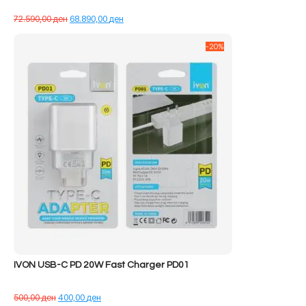
Çmimi
Çmimi
72.590,00
ден
68.890,00
ден
origjinal
i
qe:
tanishëm
-20%
72.590,00 ден.
është:
68.890,00 ден.
IVON USB-C PD 20W Fast Charger PD01
Çmimi
Çmimi
500,00
ден
400,00
ден