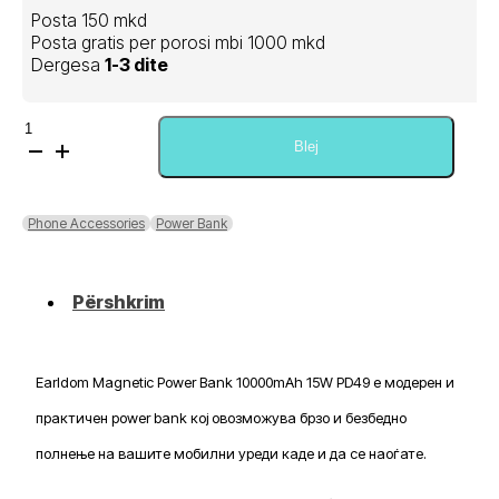
Posta 150 mkd
Posta gratis per porosi mbi 1000 mkd
Dergesa
1-3 dite
Sasi
Earldom
Blej
Magnetic
Power
Bank
Phone Accessories
Power Bank
10.000mah
15w
PD49
Përshkrim
Earldom Magnetic Power Bank 10000mAh 15W PD49 е модерен и
практичен power bank кој овозможува брзо и безбедно
полнење на вашите мобилни уреди каде и да се наоѓате.