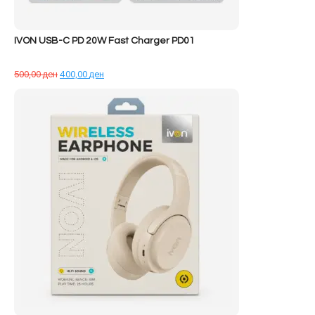
IVON USB-C PD 20W Fast Charger PD01
Çmimi
Çmimi
500,00
ден
400,00
ден
origjinal
i
qe:
tanishëm
500,00 ден.
është:
400,00 ден.