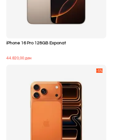
iPhone 16 Pro 128GB Exponat
44.820,00
ден
-5%