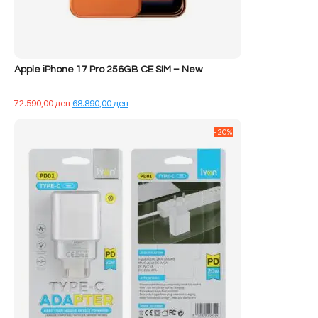
Apple iPhone 17 Pro 256GB CE SIM – New
Çmimi
Çmimi
72.590,00
ден
68.890,00
ден
origjinal
i
qe:
tanishëm
-20%
72.590,00 ден.
është:
68.890,00 ден.