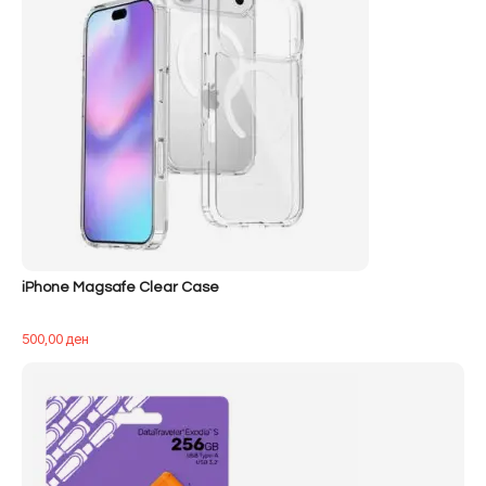
iPhone Magsafe Clear Case
500,00
ден