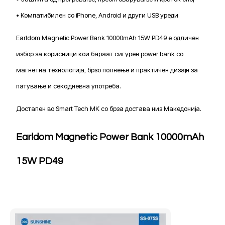
• Компатибилен со iPhone, Android и други USB уреди
Earldom Magnetic Power Bank 10000mAh 15W PD49 е одличен
избор за корисници кои бараат сигурен power bank со
магнетна технологија, брзо полнење и практичен дизајн за
патување и секојдневна употреба.
Достапен во Smart Tech MK со брза достава низ Македонија.
Earldom Magnetic Power Bank 10000mAh
15W PD49