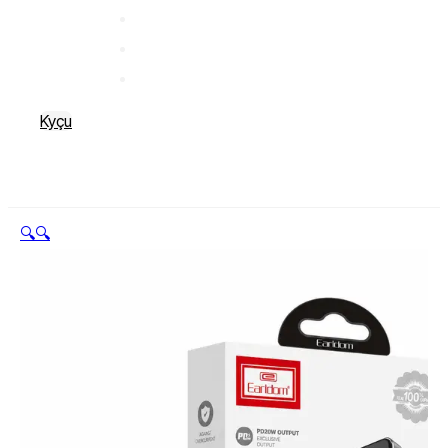
Kyçu
🔍
🔍