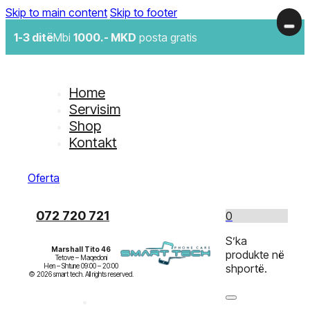
Skip to main content
Skip to footer
1-3 ditë
Mbi
1000.- MKD
posta gratis
Home
Servisim
Shop
Kontakt
Oferta
072 720 721
0
S’ka
Marshall Tito 46
produkte në
Tetove – Maqedoni

Hen – Shtune 09:00 – 20:00

shportë.