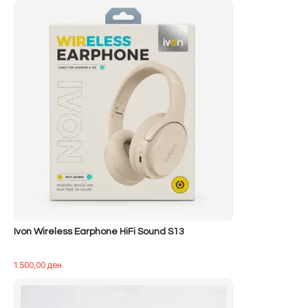
qe:
tanishëm
500,00 ден.
është:
400,00 ден.
Ivon Wireless Earphone HiFi Sound S13
1.500,00
ден