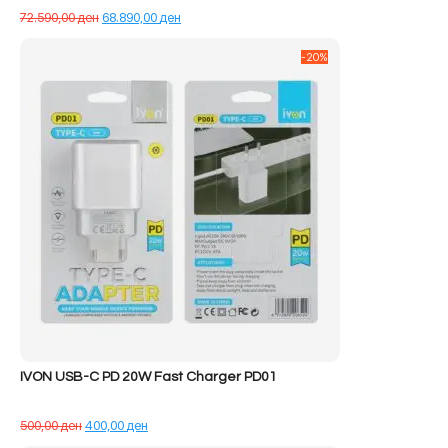
Çmimi
Çmimi
72.590,00
ден
68.890,00
ден
origjinal
i
qe:
tanishëm
-20%
72.590,00 ден.
është:
68.890,00 ден.
IVON USB-C PD 20W Fast Charger PD01
Çmimi
Çmimi
500,00
ден
400,00
ден
origjinal
i