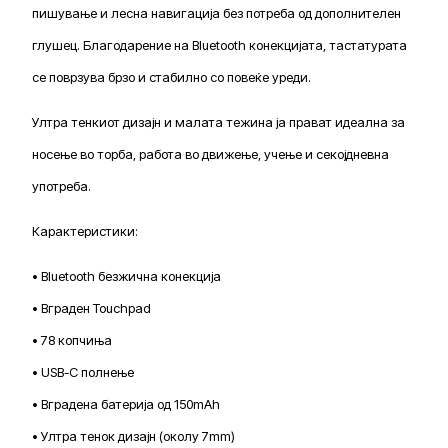
пишување и лесна навигација без потреба од дополнителен
глушец. Благодарение на Bluetooth конекцијата, тастатурата
се поврзува брзо и стабилно со повеќе уреди.
Ултра тенкиот дизајн и малата тежина ја прават идеална за
носење во торба, работа во движење, учење и секојдневна
употреба.
Карактеристики:
• Bluetooth безжична конекција
• Вграден Touchpad
• 78 копчиња
• USB-C полнење
• Вградена батерија од 150mAh
• Ултра тенок дизајн (околу 7mm)