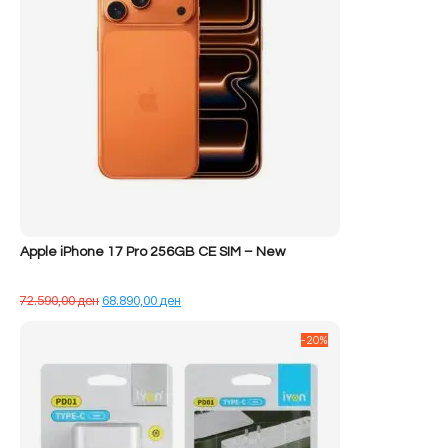
Apple iPhone 17 Pro 256GB CE SIM – New
Çmimi
Çmimi
72.590,00
ден
68.890,00
ден
origjinal
i
qe:
tanishëm
-20%
72.590,00 ден.
është:
68.890,00 ден.