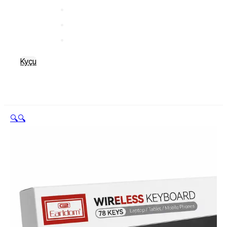
Kyçu
🔍
🔍