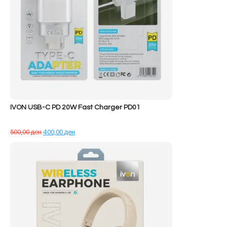
IVON USB-C PD 20W Fast Charger PD01
Çmimi
Çmimi
500,00
ден
400,00
ден
origjinal
i
qe:
tanishëm
500,00 ден.
është:
400,00 ден.