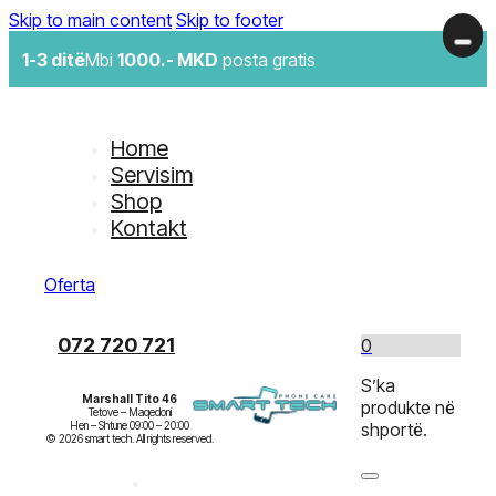
Skip to main content
Skip to footer
1-3 ditë
Mbi
1000.- MKD
posta gratis
Home
Servisim
Shop
Kontakt
Oferta
072 720 721
0
S’ka
Marshall Tito 46
produkte në
Tetove – Maqedoni

Hen – Shtune 09:00 – 20:00

shportë.