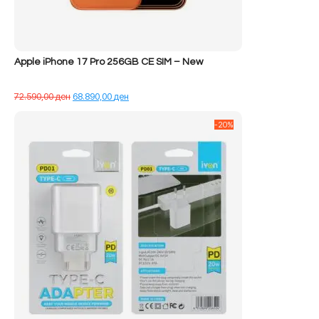
Apple iPhone 17 Pro 256GB CE SIM – New
Çmimi
Çmimi
72.590,00
ден
68.890,00
ден
origjinal
i
qe:
tanishëm
-20%
72.590,00 ден.
është:
68.890,00 ден.