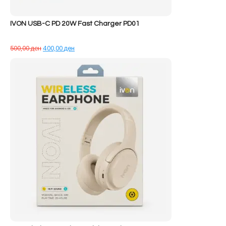
IVON USB-C PD 20W Fast Charger PD01
Çmimi
Çmimi
500,00
ден
400,00
ден
origjinal
i
qe:
tanishëm
500,00 ден.
është:
400,00 ден.