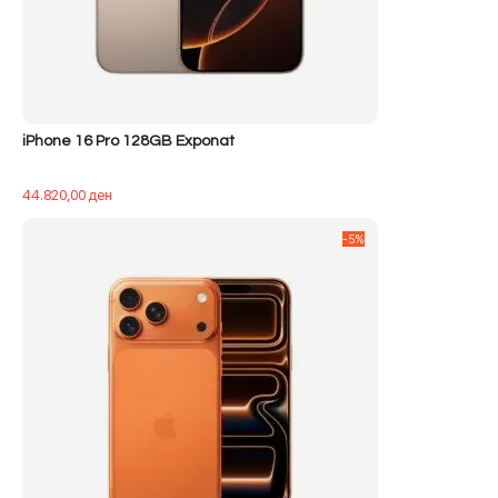
iPhone 16 Pro 128GB Exponat
44.820,00
ден
-5%