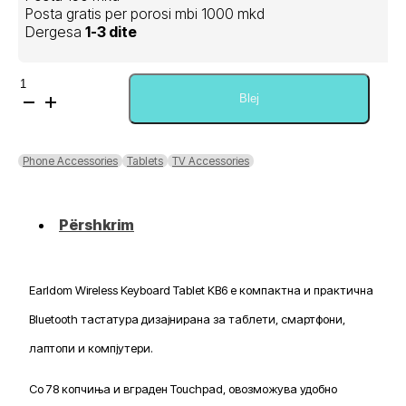
Posta gratis per porosi mbi 1000 mkd
Dergesa
1-3 dite
Sasi
Earldom
Blej
Wireless
Keyboard
Tablet
Phone Accessories
Tablets
TV Accessories
KB6
Përshkrim
Earldom Wireless Keyboard Tablet KB6 е компактна и практична
Bluetooth тастатура дизајнирана за таблети, смартфони,
лаптопи и компјутери.
Со 78 копчиња и вграден Touchpad, овозможува удобно