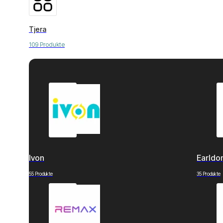
Tjera
109 Produkte
Ivon
Earld
55 Produkte
35 Produkte