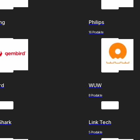
ng
Philips
16 Produkte
rd
WUW
8 Produkte
Shark
Link Tech
5 Produkte