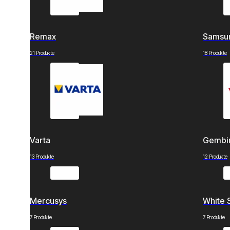
Remax
Samsu
21 Produkte
18 Produkte
Varta
Gembi
13 Produkte
12 Produkte
Mercusys
White 
7 Produkte
7 Produkte