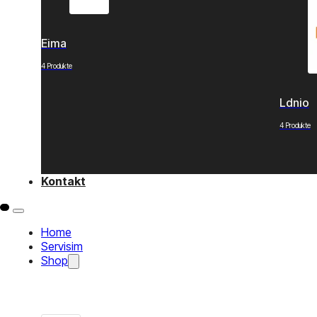
Eima
4 Produkte
Ldnio
4 Produkte
Kontakt
Home
Servisim
Shop