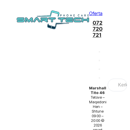
Oferta
072
720
721
Search
...
Marshall
Tito 46
Tetove –
Maqedoni
Hen –
Shtune
09:00 –
20:00 ©
2026
smart