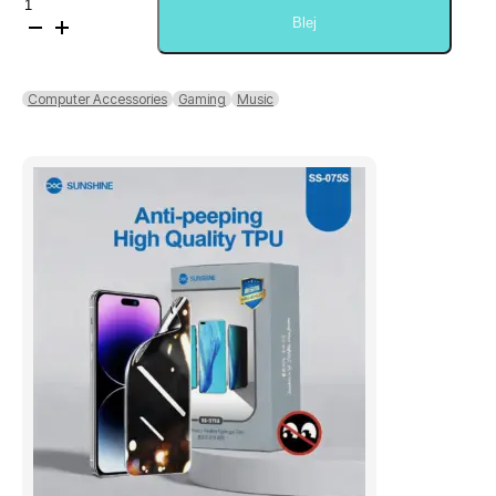
Sasi
Fantech
Blej
Tower
Headset
Stand
Computer Accessories
Gaming
Music
AC3001