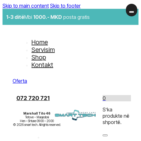
Skip to main content
Skip to footer
1-3 ditë
Mbi
1000.- MKD
posta gratis
Home
Servisim
Shop
Kontakt
Oferta
072 720 721
0
S’ka
Marshall Tito 46
produkte në
Tetove – Maqedoni

Hen – Shtune 09:00 – 20:00

shportë.