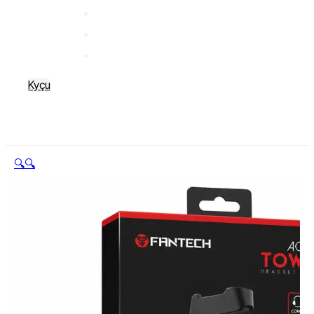
Kyçu
🔍
🔍