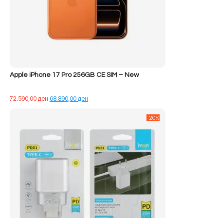
Apple iPhone 17 Pro 256GB CE SIM – New
Çmimi
Çmimi
72.590,00
ден
68.890,00
ден
origjinal
i
qe:
tanishëm
-20%
72.590,00 ден.
është:
68.890,00 ден.