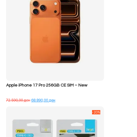
Apple iPhone 17 Pro 256GB CE SIM – New
Çmimi
Çmimi
72.590,00
ден
68.890,00
ден
origjinal
i
qe:
tanishëm
-20%
72.590,00 ден.
është:
68.890,00 ден.