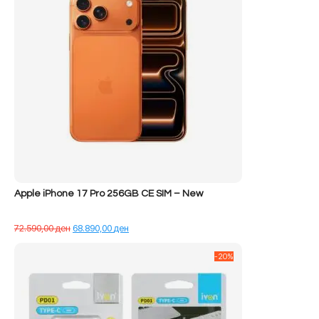
Apple iPhone 17 Pro 256GB CE SIM – New
Çmimi
Çmimi
72.590,00
ден
68.890,00
ден
origjinal
i
qe:
tanishëm
-20%
72.590,00 ден.
është:
68.890,00 ден.