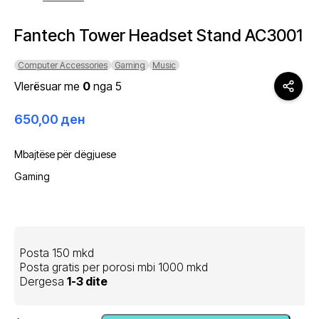
Fantech Tower Headset Stand AC3001
Computer Accessories
Gaming
Music
Vlerësuar me
0
nga 5
650,00
ден
Mbajtëse për dëgjuese
Gaming
Posta 150 mkd
Posta gratis per porosi mbi 1000 mkd
Dergesa
1-3 dite