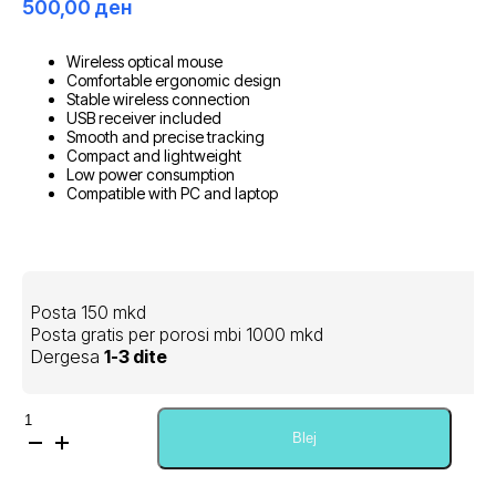
500,00
ден
Wireless optical mouse
Comfortable ergonomic design
Stable wireless connection
USB receiver included
Smooth and precise tracking
Compact and lightweight
Low power consumption
Compatible with PC and laptop
Posta 150 mkd
Posta gratis per porosi mbi 1000 mkd
Dergesa
1-3 dite
Sasi
AOC
Blej
Wireless
Mouse