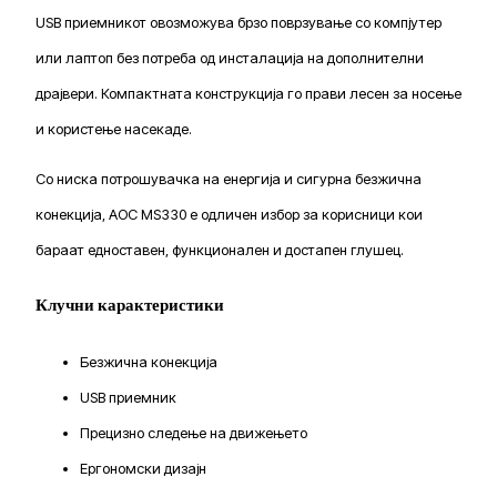
USB приемникот овозможува брзо поврзување со компјутер
или лаптоп без потреба од инсталација на дополнителни
драјвери. Компактната конструкција го прави лесен за носење
и користење насекаде.
Со ниска потрошувачка на енергија и сигурна безжична
конекција, AOC MS330 е одличен избор за корисници кои
бараат едноставен, функционален и достапен глушец.
Клучни карактеристики
Безжична конекција
USB приемник
Прецизно следење на движењето
Ергономски дизајн