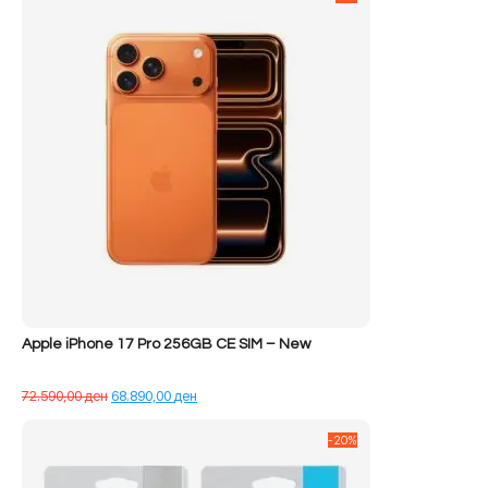
Apple iPhone 17 Pro 256GB CE SIM – New
Çmimi
Çmimi
72.590,00
ден
68.890,00
ден
origjinal
i
qe:
tanishëm
-20%
72.590,00 ден.
është:
68.890,00 ден.