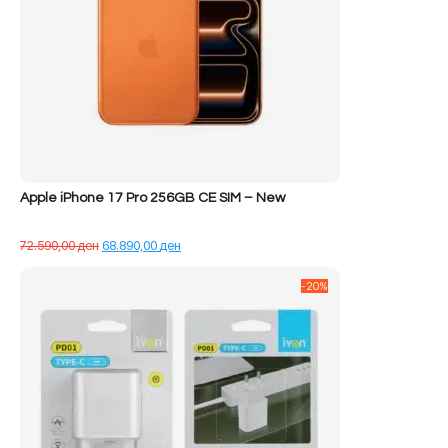
Apple iPhone 17 Pro 256GB CE SIM – New
Çmimi
Çmimi
72.590,00
ден
68.890,00
ден
origjinal
i
qe:
tanishëm
-20%
72.590,00 ден.
është:
68.890,00 ден.