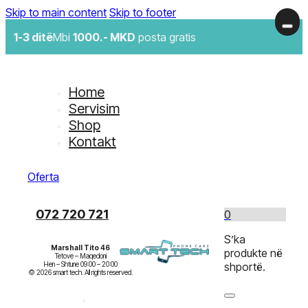
Skip to main content
Skip to footer
1-3 ditë
Mbi
1000.- MKD
posta gratis
Home
Servisim
Shop
Kontakt
Oferta
072 720 721
0
S’ka
Marshall Tito 46
produkte në
Tetove – Maqedoni

Hen – Shtune 09:00 – 20:00

shportë.