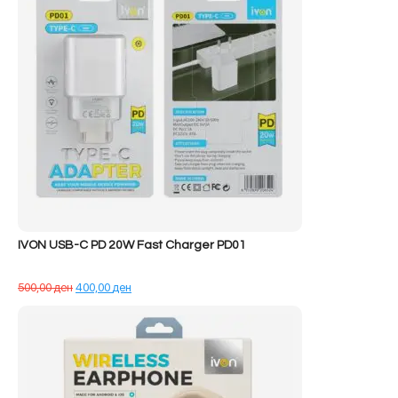
IVON USB-C PD 20W Fast Charger PD01
Çmimi
Çmimi
500,00
ден
400,00
ден
origjinal
i
qe:
tanishëm
500,00 ден.
është:
400,00 ден.