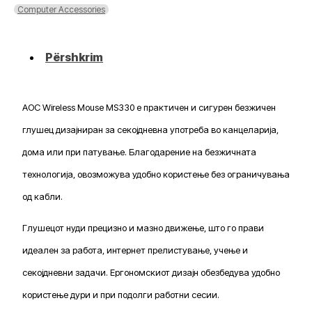
MS330
Computer Accessories
Përshkrim
AOC Wireless Mouse MS330 е практичен и сигурен безжичен
глушец дизајниран за секојдневна употреба во канцеларија,
дома или при патување. Благодарение на безжичната
технологија, овозможува удобно користење без ограничувања
од кабли.
Глушецот нуди прецизно и мазно движење, што го прави
идеален за работа, интернет прелистување, учење и
секојдневни задачи. Ергономскиот дизајн обезбедува удобно
користење дури и при подолги работни сесии.