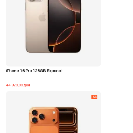
iPhone 16 Pro 128GB Exponat
44.820,00
ден
-5%