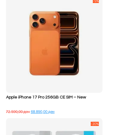
-5%
Apple iPhone 17 Pro 256GB CE SIM – New
Çmimi
Çmimi
72.590,00
ден
68.890,00
ден
origjinal
i
qe:
tanishëm
-20%
72.590,00 ден.
është:
68.890,00 ден.