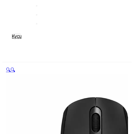
Kyçu
🔍
🔍