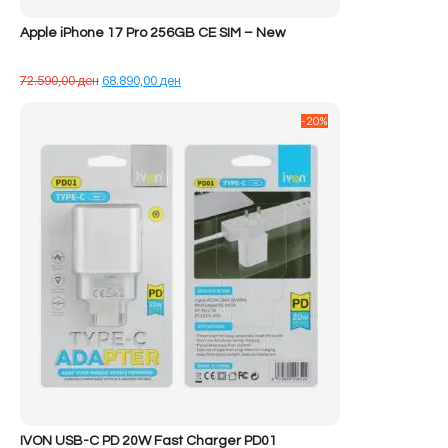
Apple iPhone 17 Pro 256GB CE SIM – New
Çmimi
Çmimi
72.590,00
ден
68.890,00
ден
origjinal
i
qe:
tanishëm
-20%
72.590,00 ден.
është:
68.890,00 ден.
IVON USB-C PD 20W Fast Charger PD01