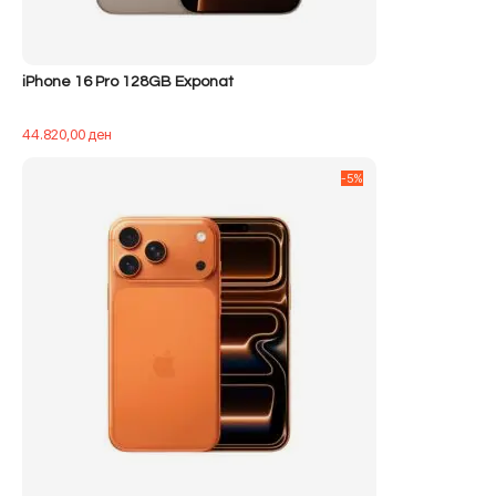
iPhone 16 Pro 128GB Exponat
44.820,00
ден
-5%