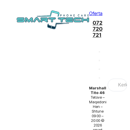
Oferta
072
720
721
Search
...
Marshall
Tito 46
Tetove –
Maqedoni
Hen –
Shtune
09:00 –
20:00 ©
2026
smart