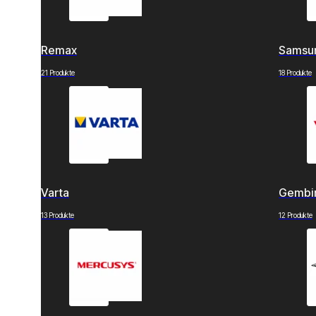
Remax
Samsu
21 Produkte
18 Produkte
Varta
Gembi
13 Produkte
12 Produkte