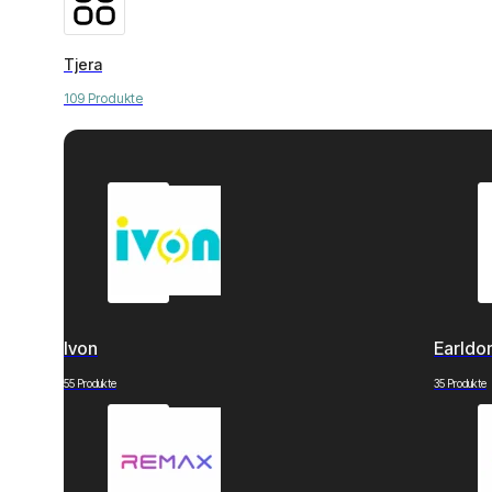
Tjera
109 Produkte
Ivon
Earld
55 Produkte
35 Produkte