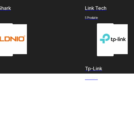
Shark
Link Tech
5 Produkte
Tp-Link
3 Produkte