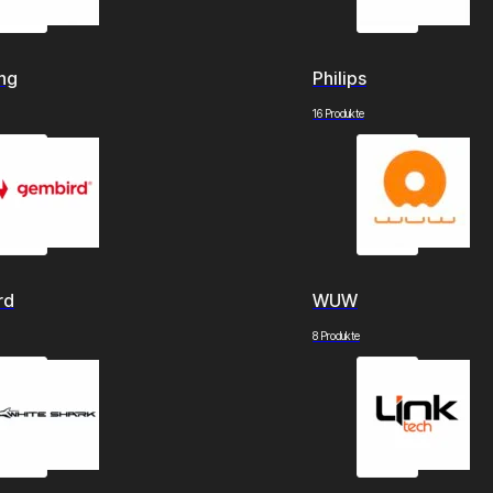
ng
Philips
16 Produkte
rd
WUW
8 Produkte