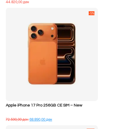
44.820,00
ден
-5%
Apple iPhone 17 Pro 256GB CE SIM – New
Çmimi
Çmimi
72.590,00
ден
68.890,00
ден
origjinal
i
qe:
tanishëm