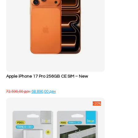
Apple iPhone 17 Pro 256GB CE SIM – New
Çmimi
Çmimi
72.590,00
ден
68.890,00
ден
origjinal
i
qe:
tanishëm
-20%
72.590,00 ден.
është:
68.890,00 ден.