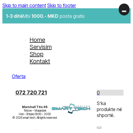
Skip to main content
Skip to footer
1-3 ditë
Mbi
1000.- MKD
posta gratis
Home
Servisim
Shop
Kontakt
Oferta
072 720 721
0
S’ka
Marshall Tito 46
produkte në
Tetove – Maqedoni

Hen – Shtune 09:00 – 20:00

shportë.