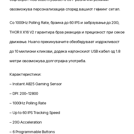
овозможува персонализација според вашиот гејминг сетап.
Со 1000Hz Polling Rate, брзина до 60 IPS и забрзување до 20G,
THOR II X16 V2 гарантира брза реакција и прецизност при секое
движење. Huano прекинувачите обезбедуваат издржливост
до 10 милиони кликови, додека најлонскиот USB кабел од 1.8
метри овозможува долготрајна употреба.
Карактеристики:
– Instant A825 Gaming Sensor
– DPI: 200–12800
– 1000Hz Polling Rate
– Up to 60 IPS Tracking Speed
– 20G Acceleration
– 6 Programmable Buttons