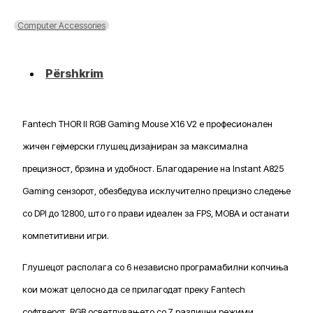
II
RGB
Computer Accessories
Gaming
Mouse
X16
Përshkrim
V2
Fantech THOR II RGB Gaming Mouse X16 V2 е професионален
жичен гејмерски глушец дизајниран за максимална
прецизност, брзина и удобност. Благодарение на Instant A825
Gaming сензорот, обезбедува исклучително прецизно следење
со DPI до 12800, што го прави идеален за FPS, MOBA и останати
компетитивни игри.
Глушецот располага со 6 независно програмабилни копчиња
кои можат целосно да се прилагодат преку Fantech
софтверот. RGB осветлувањето со 7 различни режими