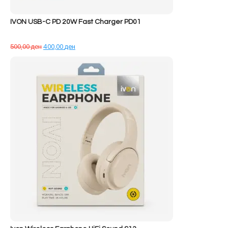
IVON USB-C PD 20W Fast Charger PD01
Çmimi
Çmimi
500,00
ден
400,00
ден
origjinal
i
qe:
tanishëm
500,00 ден.
është:
400,00 ден.