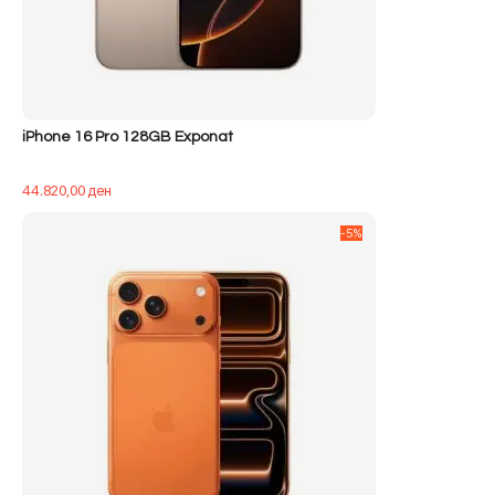
iPhone 16 Pro 128GB Exponat
44.820,00
ден
-5%