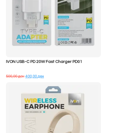
IVON USB-C PD 20W Fast Charger PD01
Çmimi
Çmimi
500,00
ден
400,00
ден
origjinal
i
qe:
tanishëm
500,00 ден.
është:
400,00 ден.