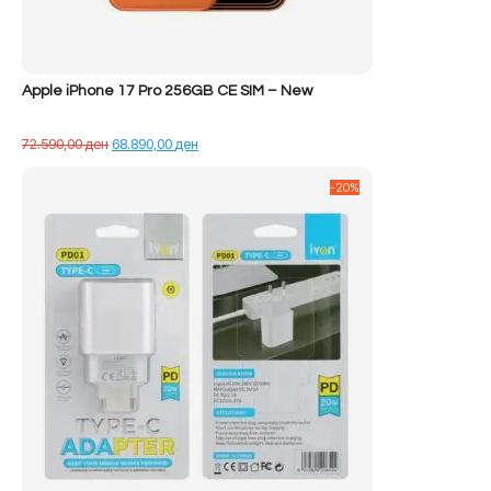
Apple iPhone 17 Pro 256GB CE SIM – New
Çmimi
Çmimi
72.590,00
ден
68.890,00
ден
origjinal
i
qe:
tanishëm
-20%
72.590,00 ден.
është:
68.890,00 ден.