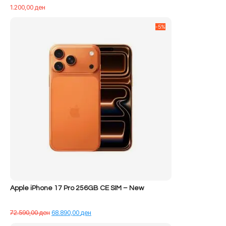
1.200,00
ден
-5%
Apple iPhone 17 Pro 256GB CE SIM – New
Çmimi
Çmimi
72.590,00
ден
68.890,00
ден
origjinal
i