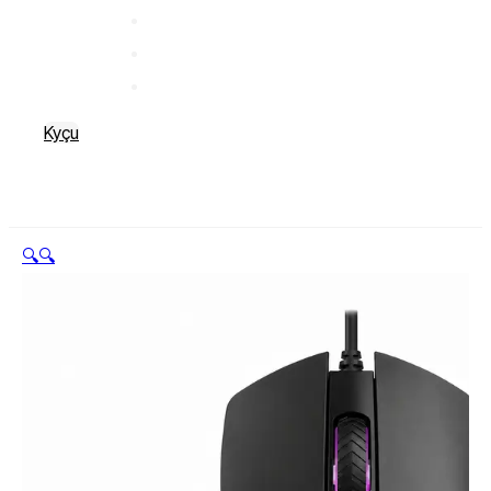
Kyçu
🔍
🔍