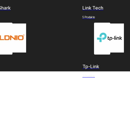
Shark
Link Tech
5 Produkte
Tp-Link
3 Produkte