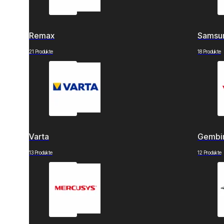
Remax
Samsu
21 Produkte
18 Produkte
Varta
Gembi
13 Produkte
12 Produkte