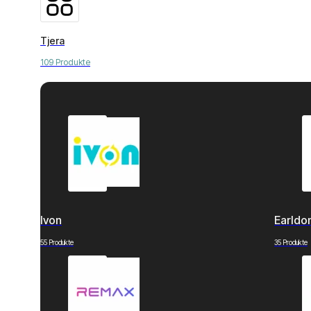
Tjera
109 Produkte
Ivon
Earld
55 Produkte
35 Produkte