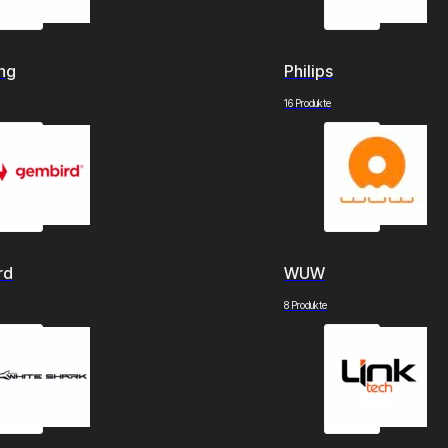
ng
Philips
16 Produkte
rd
WUW
8 Produkte