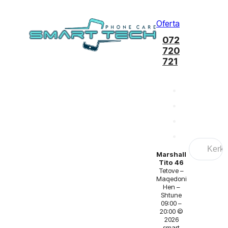
Oferta
072
720
721
Search
...
Marshall
Tito 46
Tetove –
Maqedoni
Hen –
Shtune
09:00 –
20:00 ©
2026
smart