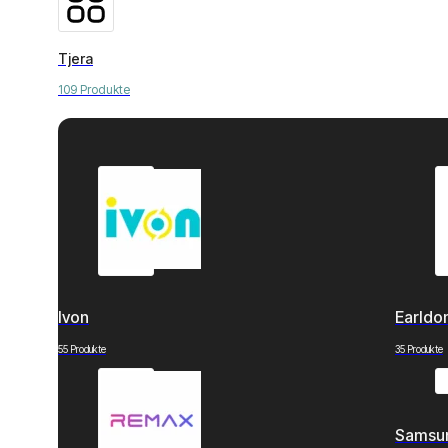
Tjera
109 Produkte
Ivon
Earld
55 Produkte
35 Produkte
Samsu