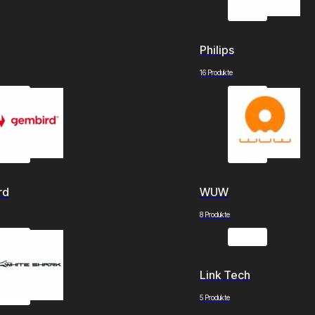
Philips
16 Produkte
rd
WUW
8 Produkte
Link Tech
5 Produkte