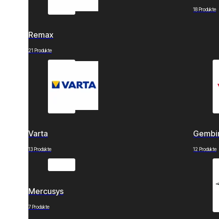
18 Produkte
Remax
21 Produkte
Varta
Gembi
13 Produkte
12 Produkte
Mercusys
7 Produkte