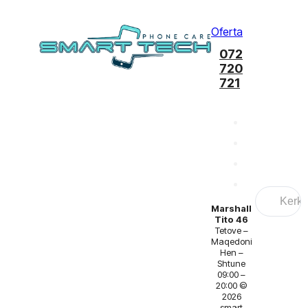
Oferta
072
720
721
Search
...
Marshall
Tito 46
Tetove –
Maqedoni
Hen –
Shtune
09:00 –
20:00 ©
2026
smart