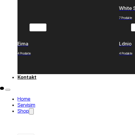
White 
7 Produkte
Eima
Ldnio
4 Produkte
4 Produkte
Kontakt
Home
Servisim
Shop