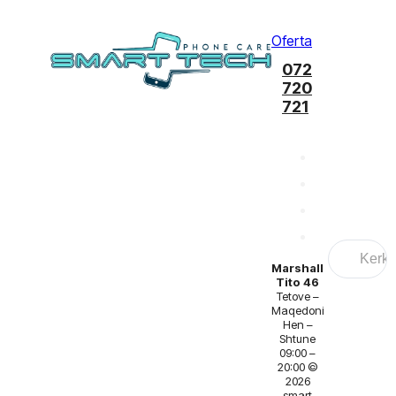
Oferta
072
720
721
Search
...
Marshall
Tito 46
Tetove –
Maqedoni
Hen –
Shtune
09:00 –
20:00 ©
2026
smart