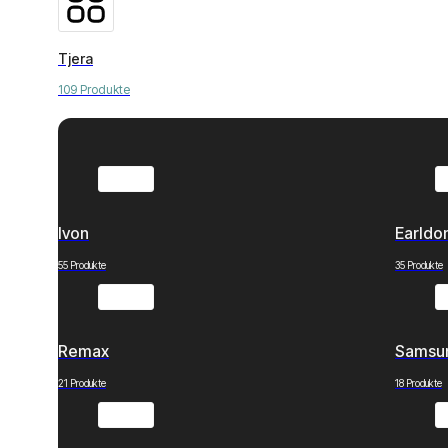
Tjera
109 Produkte
Ivon
Earld
55 Produkte
35 Produkte
Remax
Samsu
21 Produkte
18 Produkte