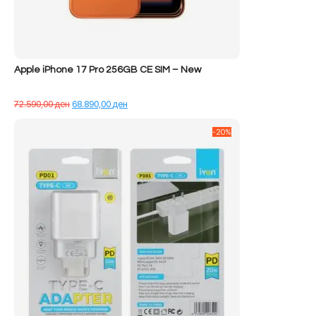
Apple iPhone 17 Pro 256GB CE SIM – New
Çmimi
Çmimi
72.590,00
ден
68.890,00
ден
origjinal
i
qe:
tanishëm
-20%
72.590,00 ден.
është:
68.890,00 ден.