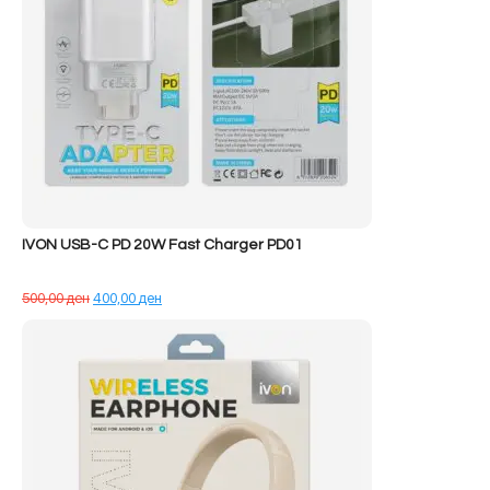
IVON USB-C PD 20W Fast Charger PD01
Çmimi
Çmimi
500,00
ден
400,00
ден
origjinal
i
qe:
tanishëm
500,00 ден.
është:
400,00 ден.