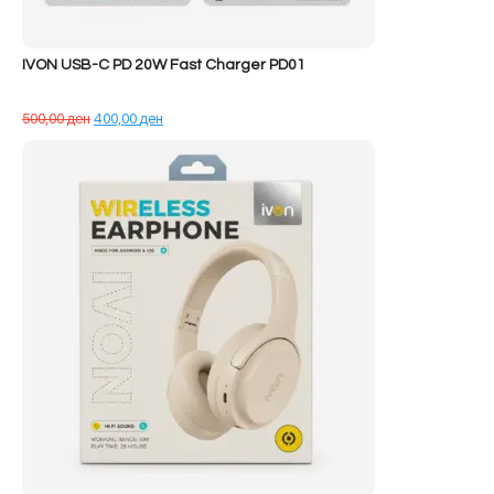
IVON USB-C PD 20W Fast Charger PD01
Çmimi
Çmimi
500,00
ден
400,00
ден
origjinal
i
qe:
tanishëm
500,00 ден.
është:
400,00 ден.