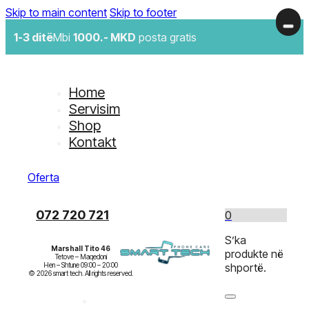
Skip to main content
Skip to footer
1-3 ditë
Mbi
1000.- MKD
posta gratis
Home
Servisim
Shop
Kontakt
Oferta
072 720 721
0
S’ka
Marshall Tito 46
produkte në
Tetove – Maqedoni

Hen – Shtune 09:00 – 20:00

shportë.