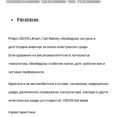
Computer Accessories
Car Accessories
Tjera
TV Accessories
Battery
Përshkrim
Philips CR2016 Lithium Coin Battery обезбедува сигурна и
долготрајна енергија за мали електронски уреди.
Благодарение на висококвалитетната литиумска
технологија, обезбедува стабилен напон, долг работен век и
сигурни перформанси.
Идеална е за автомобилски клучеви, часовници, медицински
уреди, далечински управувачи, калкулатори, сензори и други
електронски уреди што користат CR2016 батерија.
Карактеристики: