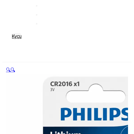
Kyçu
🔍
🔍