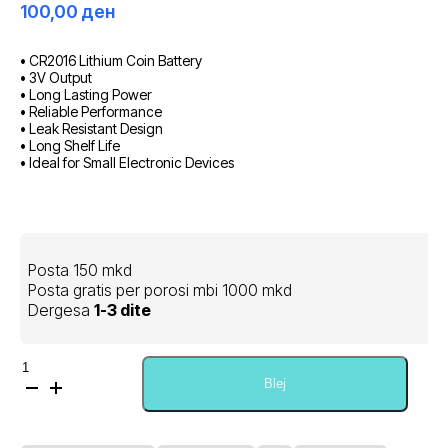
100,00
ден
• CR2016 Lithium Coin Battery
• 3V Output
• Long Lasting Power
• Reliable Performance
• Leak Resistant Design
• Long Shelf Life
• Ideal for Small Electronic Devices
Posta 150 mkd
Posta gratis per porosi mbi 1000 mkd
Dergesa
1-3 dite
Sasi
Philips
Blej
CR2016
Lithium
Coin