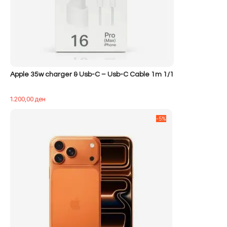
Apple 35w charger & Usb-C – Usb-C Cable 1m 1/1
1.200,00
ден
-5%