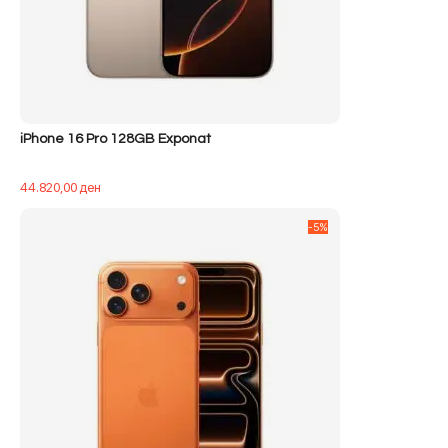
iPhone 16 Pro 128GB Exponat
44.820,00
ден
-5%