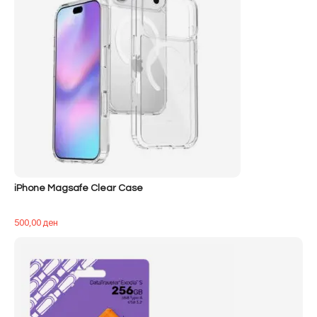
iPhone Magsafe Clear Case
500,00
ден