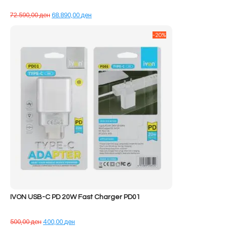
Çmimi
Çmimi
72.590,00
ден
68.890,00
ден
origjinal
i
qe:
tanishëm
-20%
72.590,00 ден.
është:
68.890,00 ден.
IVON USB-C PD 20W Fast Charger PD01
Çmimi
Çmimi
500,00
ден
400,00
ден