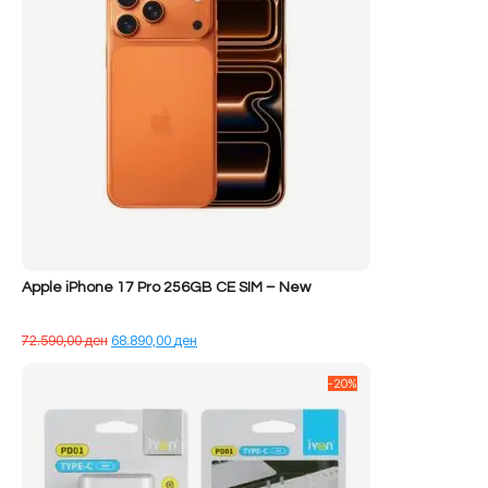
Apple iPhone 17 Pro 256GB CE SIM – New
Çmimi
Çmimi
72.590,00
ден
68.890,00
ден
origjinal
i
qe:
tanishëm
-20%
72.590,00 ден.
është:
68.890,00 ден.