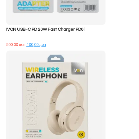
IVON USB-C PD 20W Fast Charger PD01
Çmimi
Çmimi
500,00
ден
400,00
ден
origjinal
i
qe:
tanishëm
500,00 ден.
është:
400,00 ден.