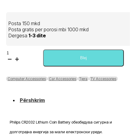
Posta 150 mkd
Posta gratis per porosi mbi 1000 mkd
Dergesa
1-3 dite
Sasi
Philips
Blej
CR2032
Lithium
Coin
Computer Accessories
Car Accessories
Tjera
TV Accessories
Battery
Përshkrim
Philips CR2032 Lithium Coin Battery обезбедува сигурна и
долготрајна енергија за мали електронски уреди.