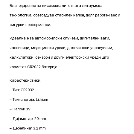
Благодарение на висококвалитетната литиумска
технологија, обезбедува стабилен напон, долг работен век и
сигурни перформанси.
Идеална е за автомобилски клучеви, дигитални ваги,
часовници, медицински уреди, далечински управувачи,
калкулатори, сензори и други електронски уреди што
користат CR2032 батерија.
Карактеристики:
– Тип: CR2032
– Технологија: Lithium
– Напон: 3V
– Дијаметар: 20 mm
– Дебелина: 3.2 mm