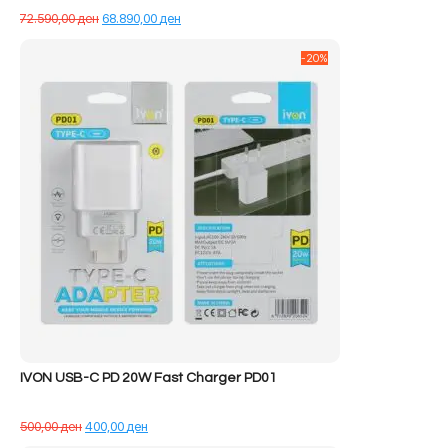
Çmimi
Çmimi
72.590,00
ден
68.890,00
ден
origjinal
i
qe:
tanishëm
-20%
72.590,00 ден.
është:
68.890,00 ден.
IVON USB-C PD 20W Fast Charger PD01
Çmimi
Çmimi
500,00
ден
400,00
ден
origjinal
i