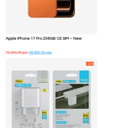
Apple iPhone 17 Pro 256GB CE SIM – New
Çmimi
Çmimi
72.590,00
ден
68.890,00
ден
origjinal
i
qe:
tanishëm
-20%
72.590,00 ден.
është:
68.890,00 ден.