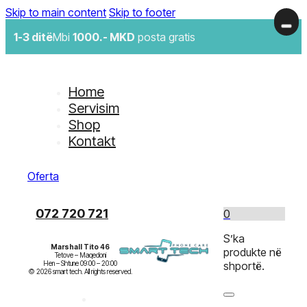
Skip to main content
Skip to footer
1-3 ditë
Mbi
1000.- MKD
posta gratis
Home
Servisim
Shop
Kontakt
Oferta
072 720 721
0
S’ka
Marshall Tito 46
produkte në
Tetove – Maqedoni

Hen – Shtune 09:00 – 20:00

shportë.