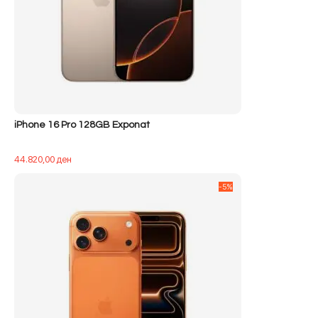
iPhone 16 Pro 128GB Exponat
44.820,00
ден
-5%