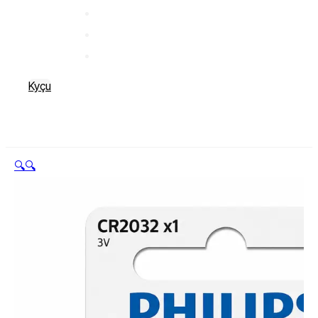
Kyçu
🔍
🔍