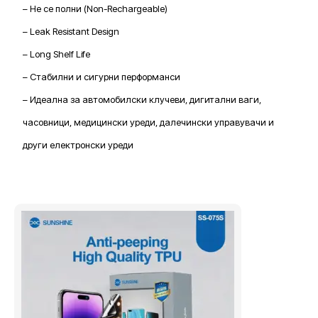
– Не се полни (Non-Rechargeable)
– Leak Resistant Design
– Long Shelf Life
– Стабилни и сигурни перформанси
– Идеална за автомобилски клучеви, дигитални ваги,
часовници, медицински уреди, далечински управувачи и
други електронски уреди