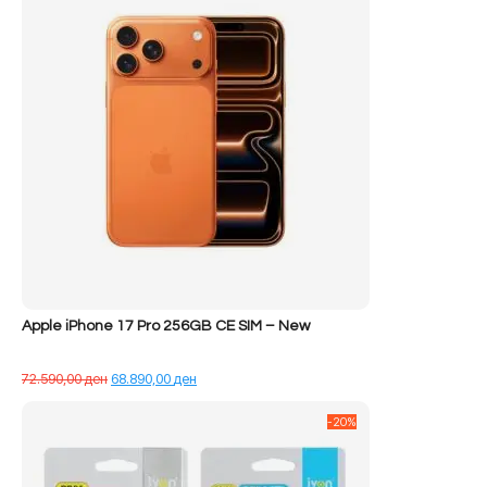
Apple iPhone 17 Pro 256GB CE SIM – New
Çmimi
Çmimi
72.590,00
ден
68.890,00
ден
origjinal
i
qe:
tanishëm
-20%
72.590,00 ден.
është:
68.890,00 ден.