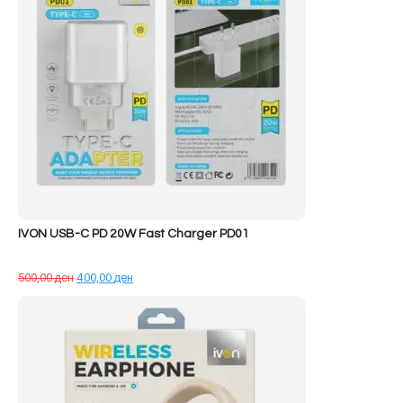
IVON USB-C PD 20W Fast Charger PD01
Çmimi
Çmimi
500,00
ден
400,00
ден
origjinal
i
qe:
tanishëm
500,00 ден.
është:
400,00 ден.