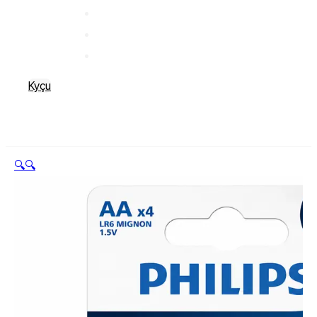
Kyçu
🔍
🔍