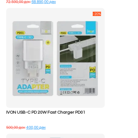
Çmimi
Çmimi
72.590,00
ден
68.890,00
ден
origjinal
i
qe:
tanishëm
-20%
72.590,00 ден.
është:
68.890,00 ден.
IVON USB-C PD 20W Fast Charger PD01
Çmimi
Çmimi
500,00
ден
400,00
ден
origjinal
i
qe:
tanishëm