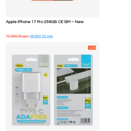
Apple iPhone 17 Pro 256GB CE SIM – New
Çmimi
Çmimi
72.590,00
ден
68.890,00
ден
origjinal
i
qe:
tanishëm
-20%
72.590,00 ден.
është:
68.890,00 ден.