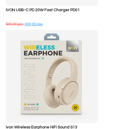
IVON USB-C PD 20W Fast Charger PD01
Çmimi
Çmimi
500,00
ден
400,00
ден
origjinal
i
qe:
tanishëm
500,00 ден.
është:
400,00 ден.
Ivon Wireless Earphone HiFi Sound S13