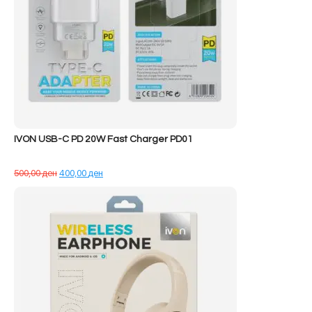
IVON USB-C PD 20W Fast Charger PD01
Çmimi
Çmimi
500,00
ден
400,00
ден
origjinal
i
qe:
tanishëm
500,00 ден.
është:
400,00 ден.