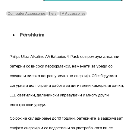
Alkaline
AA
Computer Accessories
Tjera
TV Accessories
Batteries
4-
Pack
Përshkrim
Philips Ultra Alkaline AA Batteries 4-Pack се премиум алкални
батерии со високи перформанси, наменети за уреди со
средна и висока потрошувачка на енергија. Обезбедуваат
сигурна и долготрајна работа за дигитални камери, играчки,
LED светилки, далечински управувачи и многу други
електронски уреди.
Со рок на складирање до 10 години, батериите ја задржуваат
својата енергија и се подготвени за употреба кога ви се