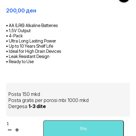
200,00
ден
• AA (LR6) Alkaline Batteries
• 1.5V Output
• 4-Pack
• Ultra Long Lasting Power
• Up to 10 Years Shelf Life
• Ideal for High Drain Devices
• Leak Resistant Design
• Ready to Use
Posta 150 mkd
Posta gratis per porosi mbi 1000 mkd
Dergesa
1-3 dite
Sasi
Philips
Blej
Ultra