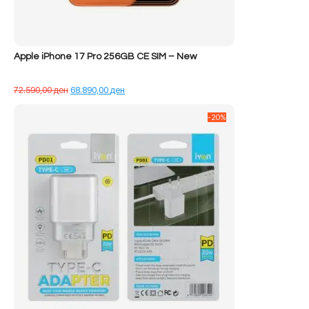
Apple iPhone 17 Pro 256GB CE SIM – New
Çmimi
Çmimi
72.590,00
ден
68.890,00
ден
origjinal
i
qe:
tanishëm
-20%
72.590,00 ден.
është:
68.890,00 ден.