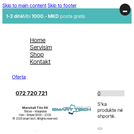
Skip to main content
Skip to footer
1-3 ditë
Mbi
1000.- MKD
posta gratis
Home
Servisim
Shop
Kontakt
Oferta
072 720 721
0
S’ka
Marshall Tito 46
produkte në
Tetove – Maqedoni

Hen – Shtune 09:00 – 20:00

shportë.