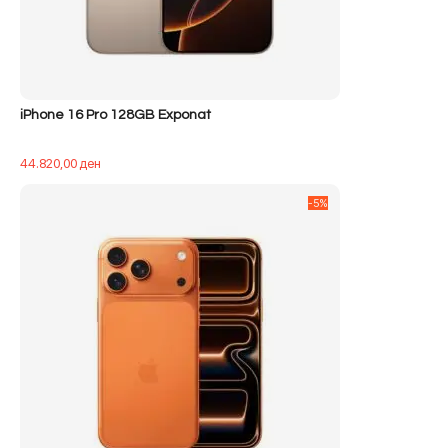
iPhone 16 Pro 128GB Exponat
44.820,00
ден
-5%