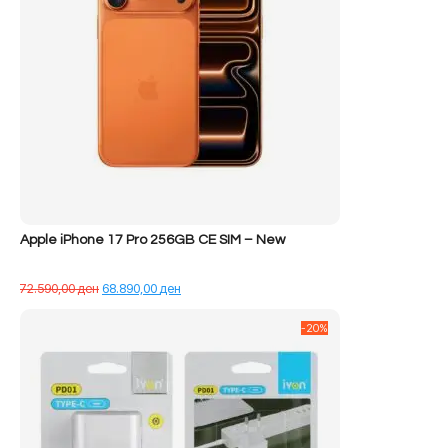
Apple iPhone 17 Pro 256GB CE SIM – New
Çmimi
Çmimi
72.590,00
ден
68.890,00
ден
origjinal
i
qe:
tanishëm
-20%
72.590,00 ден.
është:
68.890,00 ден.