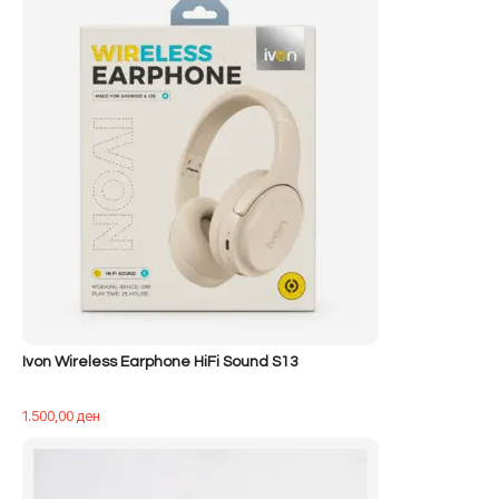
500,00 ден.
është:
400,00 ден.
Ivon Wireless Earphone HiFi Sound S13
1.500,00
ден