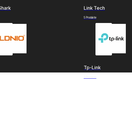
Shark
Link Tech
5 Produkte
Tp-Link
3 Produkte