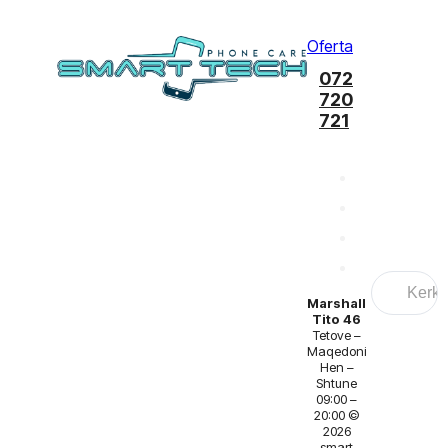
Oferta
072
720
721
Search
...
Marshall
Tito 46
Tetove –
Maqedoni
Hen –
Shtune
09:00 –
20:00 ©
2026
smart