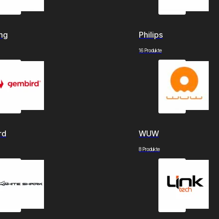
ng
Philips
16 Produkte
rd
WUW
8 Produkte