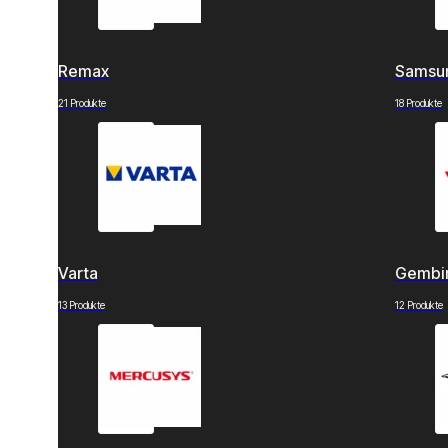
Remax
Samsu
21 Produkte
18 Produkte
Varta
Gembi
13 Produkte
12 Produkte