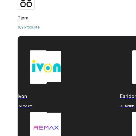
Tjera
109 Produkte
Ivon
Earld
55 Produkte
35 Produkte