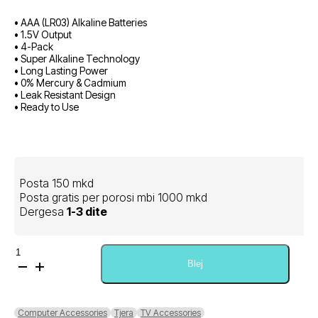
• AAA (LR03) Alkaline Batteries
• 1.5V Output
• 4-Pack
• Super Alkaline Technology
• Long Lasting Power
• 0% Mercury & Cadmium
• Leak Resistant Design
• Ready to Use
Posta 150 mkd
Posta gratis per porosi mbi 1000 mkd
Dergesa
1-3 dite
Sasi
Tellur
Blej
Flexi
Power
Super
Computer Accessories
Tjera
TV Accessories