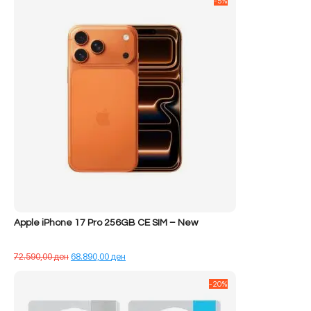
-5%
Apple iPhone 17 Pro 256GB CE SIM – New
Çmimi
Çmimi
72.590,00
ден
68.890,00
ден
origjinal
i
qe:
tanishëm
-20%
72.590,00 ден.
është:
68.890,00 ден.