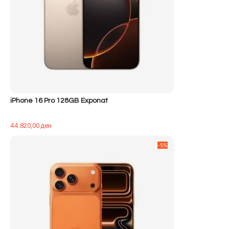
iPhone 16 Pro 128GB Exponat
44.820,00
ден
-5%