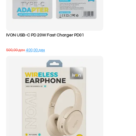
IVON USB-C PD 20W Fast Charger PD01
Çmimi
Çmimi
500,00
ден
400,00
ден
origjinal
i
qe:
tanishëm
500,00 ден.
është:
400,00 ден.