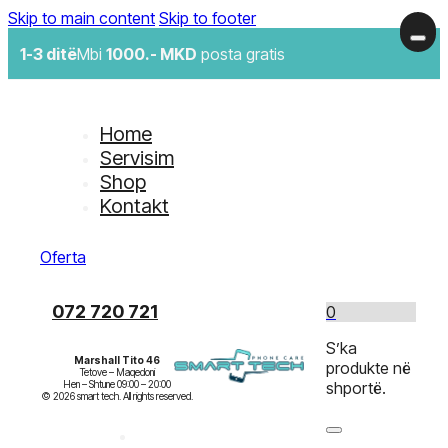
Skip to main content
Skip to footer
1-3 ditë
Mbi
1000.- MKD
posta gratis
Home
Servisim
Shop
Kontakt
Oferta
072 720 721
0
S’ka
Marshall Tito 46
produkte në
Tetove – Maqedoni

Hen – Shtune 09:00 – 20:00

shportë.