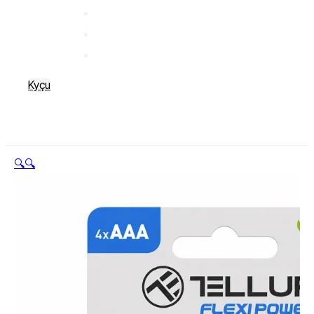
Kyçu
🔍
🔍