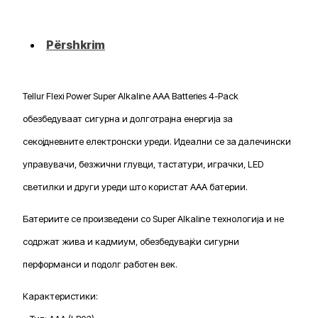
Alkaline
AAA
Batteries
Përshkrim
4-
Pack
Tellur Flexi Power Super Alkaline AAA Batteries 4-Pack
обезбедуваат сигурна и долготрајна енергија за
секојдневните електронски уреди. Идеални се за далечински
управувачи, безжични глувци, тастатури, играчки, LED
светилки и други уреди што користат AAA батерии.
Батериите се произведени со Super Alkaline технологија и не
содржат жива и кадмиум, обезбедувајќи сигурни
перформанси и подолг работен век.
Карактеристики: