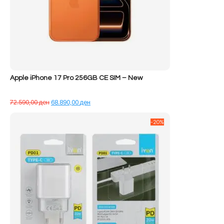
Apple iPhone 17 Pro 256GB CE SIM – New
Çmimi
Çmimi
72.590,00
ден
68.890,00
ден
origjinal
i
qe:
tanishëm
-20%
72.590,00 ден.
është:
68.890,00 ден.