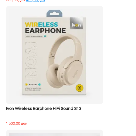
origjinal
i
qe:
tanishëm
500,00 ден.
është:
400,00 ден.
Ivon Wireless Earphone HiFi Sound S13
1.500,00
ден