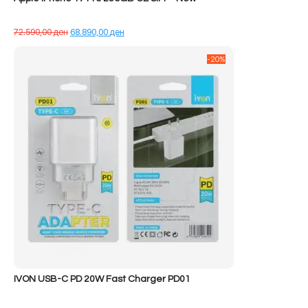
Çmimi
Çmimi
72.590,00
ден
68.890,00
ден
origjinal
i
qe:
tanishëm
-20%
72.590,00 ден.
është:
68.890,00 ден.
IVON USB-C PD 20W Fast Charger PD01