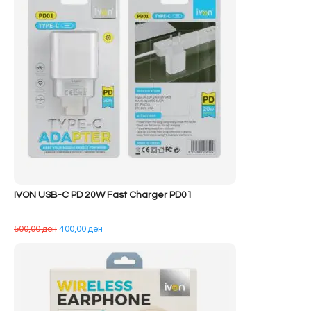
IVON USB-C PD 20W Fast Charger PD01
Çmimi
Çmimi
500,00
ден
400,00
ден
origjinal
i
qe:
tanishëm
500,00 ден.
është:
400,00 ден.