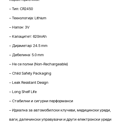
– Тип: CR2450
– Технологија: Lithium
– Напон: 3V
– Капацитет: 620mAh
– Дијаметар: 24.5 mm
– Дебелина: 5.0 mm
– Не се полни (Non-Rechargeable)
– Child Safety Packaging
– Leak Resistant Design
– Long Shelf Life
– Стабилни и сигурни перформанси
– Идеална за автомобилски клучеви, медицински уреди,
ваги, далечински управувачи и други електронски уреди