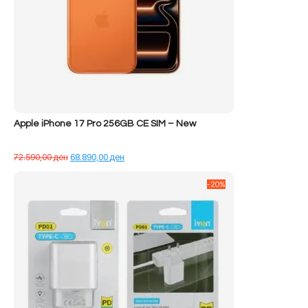
Apple iPhone 17 Pro 256GB CE SIM – New
Çmimi
Çmimi
72.590,00
ден
68.890,00
ден
origjinal
i
qe:
tanishëm
-20%
72.590,00 ден.
është:
68.890,00 ден.