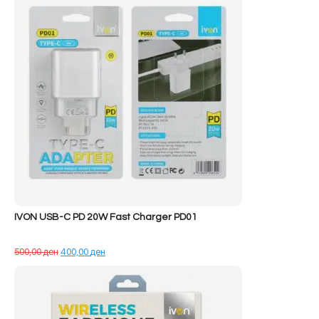
68.890,00 ден.
IVON USB-C PD 20W Fast Charger PD01
Çmimi
Çmimi
500,00
ден
400,00
ден
origjinal
i
qe:
tanishëm
500,00 ден.
është:
400,00 ден.