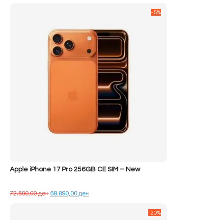
-5%
Apple iPhone 17 Pro 256GB CE SIM – New
Çmimi
Çmimi
72.590,00
ден
68.890,00
ден
origjinal
i
qe:
tanishëm
-20%
72.590,00 ден.
është: