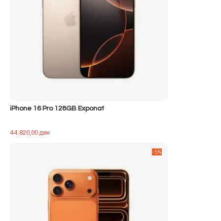
iPhone 16 Pro 128GB Exponat
44.820,00
ден
-5%