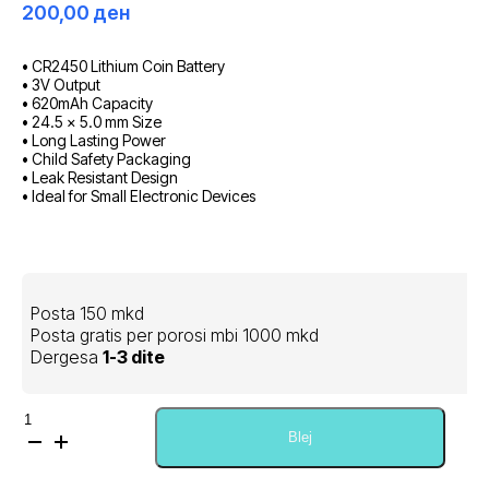
200,00
ден
• CR2450 Lithium Coin Battery
• 3V Output
• 620mAh Capacity
• 24.5 × 5.0 mm Size
• Long Lasting Power
• Child Safety Packaging
• Leak Resistant Design
• Ideal for Small Electronic Devices
Posta 150 mkd
Posta gratis per porosi mbi 1000 mkd
Dergesa
1-3 dite
Sasi
Varta
Blej
CR2450
Lithium