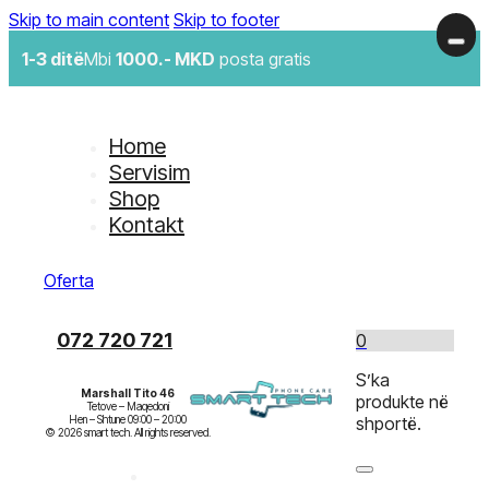
Skip to main content
Skip to footer
1-3 ditë
Mbi
1000.- MKD
posta gratis
Home
Servisim
Shop
Kontakt
Oferta
072 720 721
0
S’ka
Marshall Tito 46
produkte në
Tetove – Maqedoni

Hen – Shtune 09:00 – 20:00

shportë.