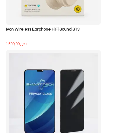
Ivon Wireless Earphone HiFi Sound S13
1.500,00
ден