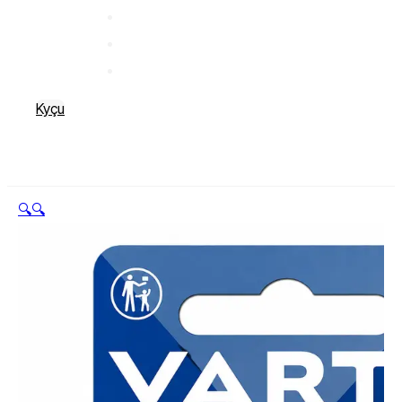
Kyçu
🔍
🔍