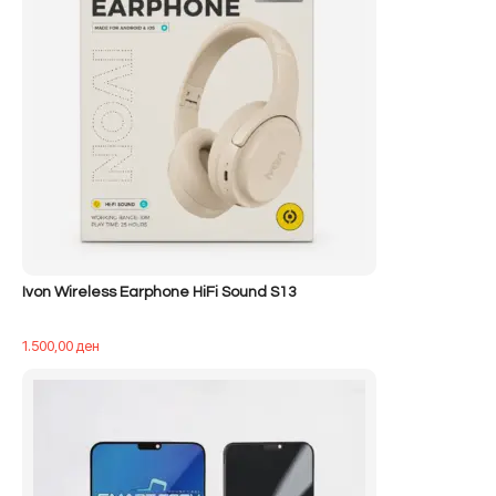
Ivon Wireless Earphone HiFi Sound S13
1.500,00
ден