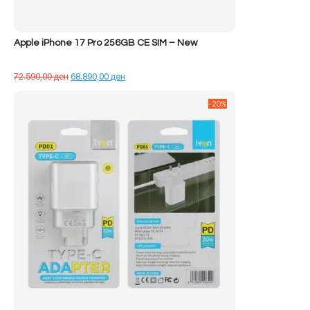
Apple iPhone 17 Pro 256GB CE SIM – New
Çmimi
Çmimi
72.590,00
ден
68.890,00
ден
origjinal
i
qe:
tanishëm
-20%
72.590,00 ден.
është:
68.890,00 ден.