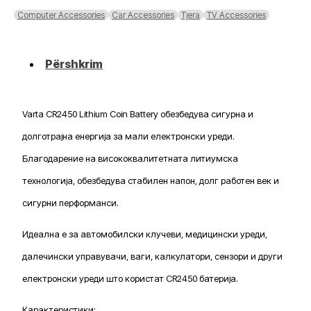
Coin
Computer Accessories
Car Accessories
Tjera
TV Accessories
Battery
Përshkrim
Varta CR2450 Lithium Coin Battery обезбедува сигурна и
долготрајна енергија за мали електронски уреди.
Благодарение на висококвалитетната литиумска
технологија, обезбедува стабилен напон, долг работен век и
сигурни перформанси.
Идеална е за автомобилски клучеви, медицински уреди,
далечински управувачи, ваги, калкулатори, сензори и други
електронски уреди што користат CR2450 батерија.
Карактеристики: