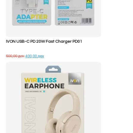
IVON USB-C PD 20W Fast Charger PD01
Çmimi
Çmimi
500,00
ден
400,00
ден
origjinal
i
qe:
tanishëm
500,00 ден.
është:
400,00 ден.