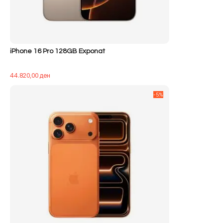
iPhone 16 Pro 128GB Exponat
44.820,00
ден
-5%