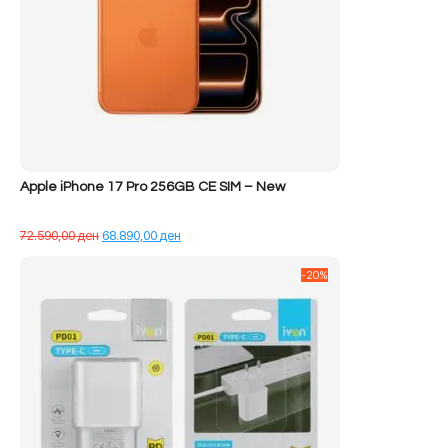
Apple iPhone 17 Pro 256GB CE SIM – New
Çmimi
Çmimi
72.590,00
ден
68.890,00
ден
origjinal
i
qe:
tanishëm
-20%
72.590,00 ден.
është:
68.890,00 ден.