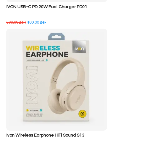
IVON USB-C PD 20W Fast Charger PD01
Çmimi
Çmimi
500,00
ден
400,00
ден
origjinal
i
qe:
tanishëm
500,00 ден.
është:
400,00 ден.
Ivon Wireless Earphone HiFi Sound S13