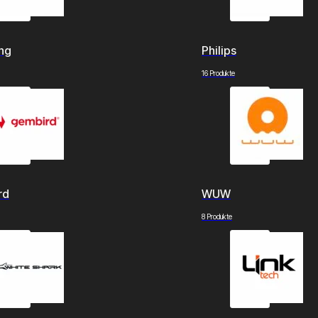
ng
Philips
16 Produkte
rd
WUW
8 Produkte