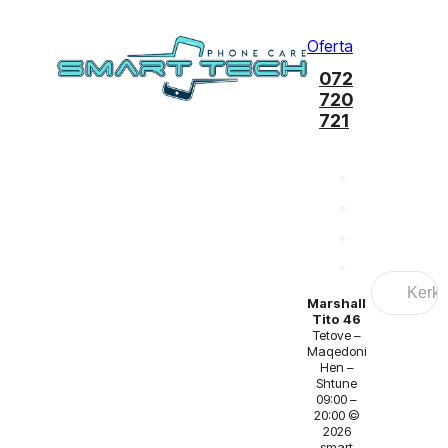
Oferta
072
720
721
Search
...
Marshall
Tito 46
Tetove –
Maqedoni
Hen –
Shtune
09:00 –
20:00 ©
2026
smart