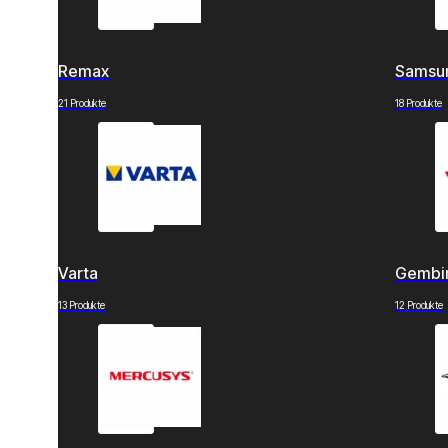
Remax
Samsu
21 Produkte
18 Produkte
Varta
Gembi
13 Produkte
12 Produkte