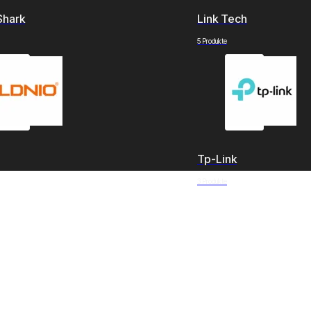
Shark
Link Tech
5 Produkte
Tp-Link
3 Produkte