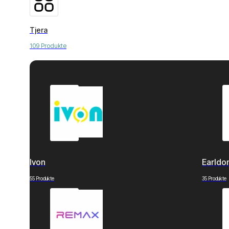
Tjera
109 Produkte
Ivon
Earld
55 Produkte
35 Produkte