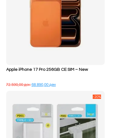
Apple iPhone 17 Pro 256GB CE SIM – New
Çmimi
Çmimi
72.590,00
ден
68.890,00
ден
origjinal
i
qe:
tanishëm
-20%
72.590,00 ден.
është:
68.890,00 ден.