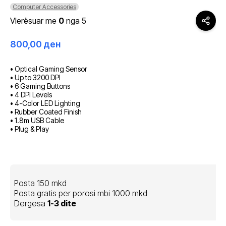
Computer Accessories
Vlerësuar me
0
nga 5
800,00
ден
• Optical Gaming Sensor
• Up to 3200 DPI
• 6 Gaming Buttons
• 4 DPI Levels
• 4-Color LED Lighting
• Rubber Coated Finish
• 1.8m USB Cable
• Plug & Play
Posta 150 mkd
Posta gratis per porosi mbi 1000 mkd
Dergesa
1-3 dite