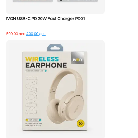
IVON USB-C PD 20W Fast Charger PD01
Çmimi
Çmimi
500,00
ден
400,00
ден
origjinal
i
qe:
tanishëm
500,00 ден.
është:
400,00 ден.