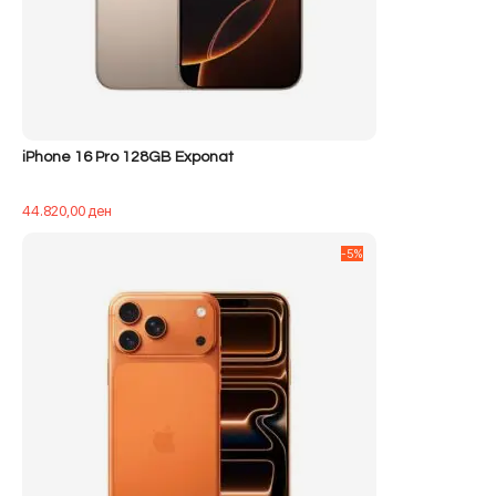
iPhone 16 Pro 128GB Exponat
44.820,00
ден
-5%