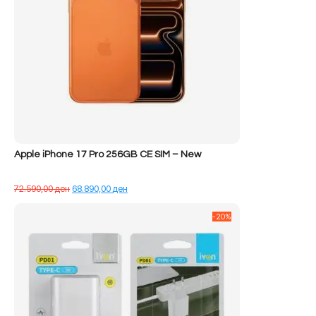
Apple iPhone 17 Pro 256GB CE SIM – New
Çmimi
Çmimi
72.590,00
ден
68.890,00
ден
origjinal
i
qe:
tanishëm
-20%
72.590,00 ден.
është:
68.890,00 ден.