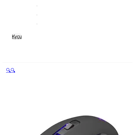
Kyçu
🔍
🔍