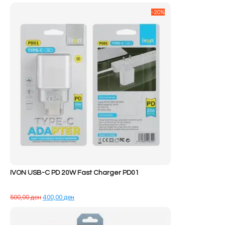
qe:
tanishëm
-20%
72.590,00 ден.
është:
68.890,00 ден.
IVON USB-C PD 20W Fast Charger PD01
Çmimi
Çmimi
500,00
ден
400,00
ден
origjinal
i
qe:
tanishëm
500,00 ден.
është: