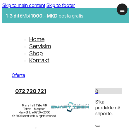
Skip to main content
Skip to footer
1-3 ditë
Mbi
1000.- MKD
posta gratis
Home
Servisim
Shop
Kontakt
Oferta
072 720 721
0
S’ka
Marshall Tito 46
produkte në
Tetove – Maqedoni

Hen – Shtune 09:00 – 20:00

shportë.