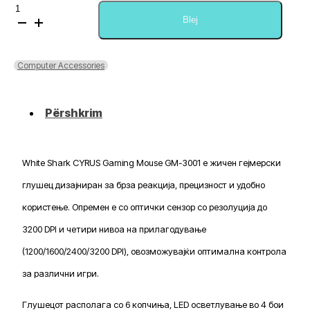
Sasi
White
Blej
Shark
CYRUS
Gaming
Computer Accessories
Mouse
GM-
3001
Përshkrim
White Shark CYRUS Gaming Mouse GM-3001 е жичен гејмерски
глушец дизајниран за брза реакција, прецизност и удобно
користење. Опремен е со оптички сензор со резолуција до
3200 DPI и четири нивоа на прилагодување
(1200/1600/2400/3200 DPI), овозможувајќи оптимална контрола
за различни игри.
Глушецот располага со 6 копчиња, LED осветлување во 4 бои