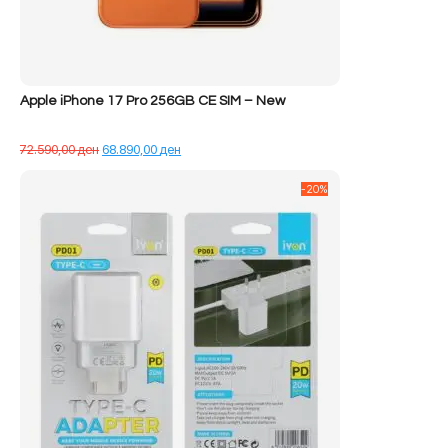
Apple iPhone 17 Pro 256GB CE SIM – New
Çmimi
Çmimi
72.590,00
ден
68.890,00
ден
origjinal
i
qe:
tanishëm
-20%
72.590,00 ден.
është:
68.890,00 ден.