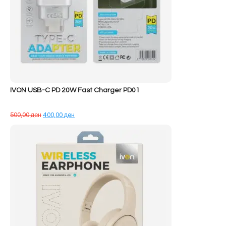
IVON USB-C PD 20W Fast Charger PD01
Çmimi
Çmimi
500,00
ден
400,00
ден
origjinal
i
qe:
tanishëm
500,00 ден.
është:
400,00 ден.