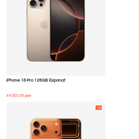
iPhone 16 Pro 128GB Exponat
44.820,00
ден
-5%