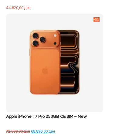
44.820,00
ден
-5%
Apple iPhone 17 Pro 256GB CE SIM – New
Çmimi
Çmimi
72.590,00
ден
68.890,00
ден
origjinal
i