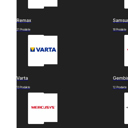
Remax
Samsu
21 Produkte
18 Produkte
Varta
Gembi
13 Produkte
12 Produkte