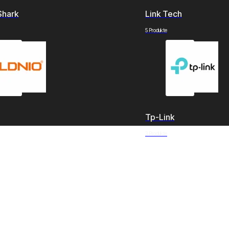
Shark
Link Tech
5 Produkte
Tp-Link
3 Produkte