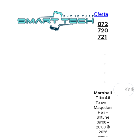
Oferta
072
720
721
Search
...
Marshall
Tito 46
Tetove –
Maqedoni
Hen –
Shtune
09:00 –
20:00 ©
2026
smart