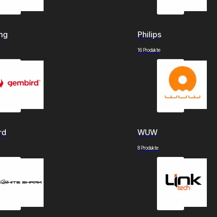
ng
Philips
16 Produkte
rd
WUW
8 Produkte