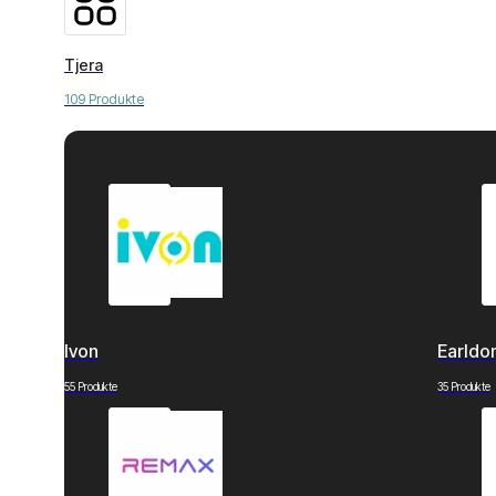
Tjera
109 Produkte
Ivon
Earld
55 Produkte
35 Produkte