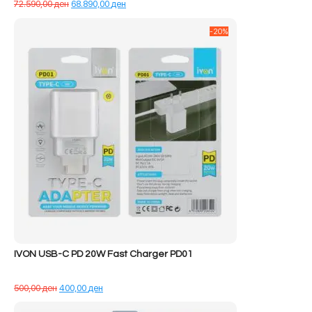
Çmimi
Çmimi
72.590,00
ден
68.890,00
ден
origjinal
i
qe:
tanishëm
-20%
72.590,00 ден.
është:
68.890,00 ден.
IVON USB-C PD 20W Fast Charger PD01
Çmimi
Çmimi
500,00
ден
400,00
ден
origjinal
i
qe:
tanishëm