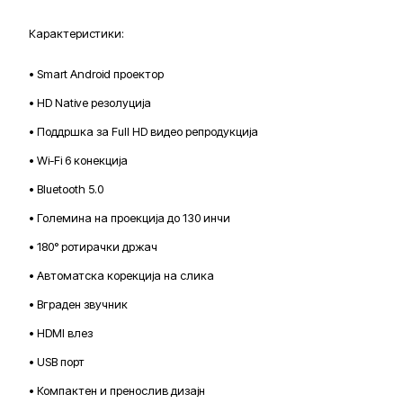
Карактеристики:
• Smart Android проектор
• HD Native резолуција
• Поддршка за Full HD видео репродукција
• Wi-Fi 6 конекција
• Bluetooth 5.0
• Големина на проекција до 130 инчи
• 180° ротирачки држач
• Автоматска корекција на слика
• Вграден звучник
• HDMI влез
• USB порт
• Компактен и пренослив дизајн