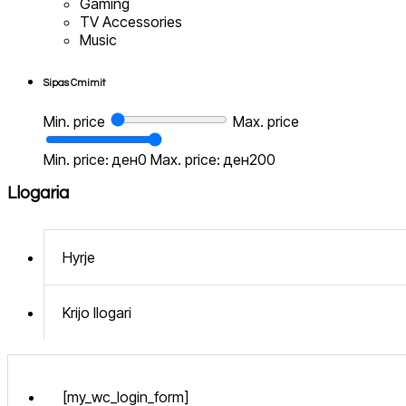
Gaming
TV Accessories
Music
Sipas Cmimit
Min. price
Max. price
Min. price: ден0
Max. price: ден200
Llogaria
Hyrje
Krijo llogari
[my_wc_login_form]