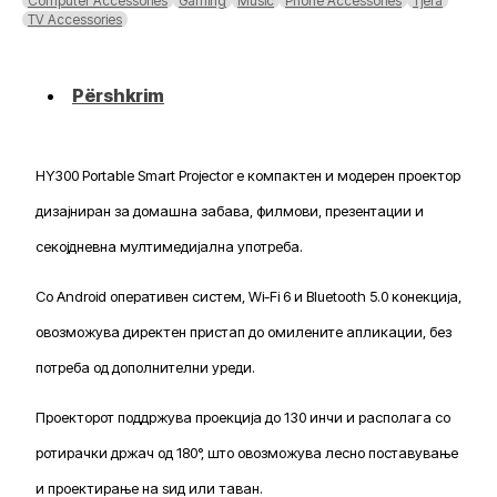
Computer Accessories
Gaming
Music
Phone Accessories
Tjera
TV Accessories
Përshkrim
HY300 Portable Smart Projector е компактен и модерен проектор
дизајниран за домашна забава, филмови, презентации и
секојдневна мултимедијална употреба.
Со Android оперативен систем, Wi-Fi 6 и Bluetooth 5.0 конекција,
овозможува директен пристап до омилените апликации, без
потреба од дополнителни уреди.
Проекторот поддржува проекција до 130 инчи и располага со
ротирачки држач од 180°, што овозможува лесно поставување
и проектирање на ѕид или таван.