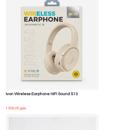
500,00 ден.
është:
400,00 ден.
Ivon Wireless Earphone HiFi Sound S13
1.500,00
ден