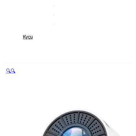
Kyçu
🔍
🔍