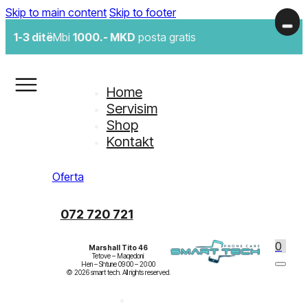
Skip to main content
Skip to footer
1-3 ditë
Mbi
1000.- MKD
posta gratis
Home
Servisim
Shop
Kontakt
Oferta
072 720 721
0
Marshall Tito 46
Tetove – Maqedoni

Hen – Shtune 09:00 – 20:00
