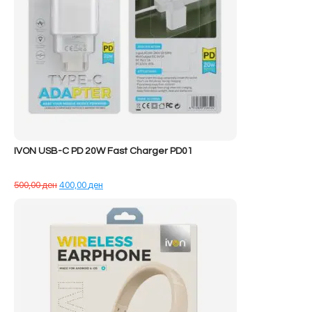
IVON USB-C PD 20W Fast Charger PD01
Çmimi
Çmimi
500,00
ден
400,00
ден
origjinal
i
qe:
tanishëm
500,00 ден.
është:
400,00 ден.