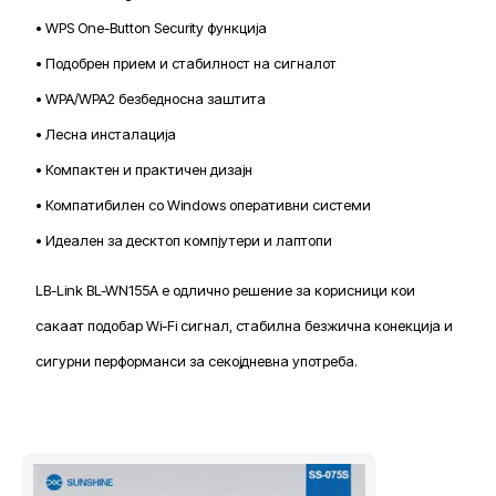
• WPS One-Button Security функција
• Подобрен прием и стабилност на сигналот
• WPA/WPA2 безбедносна заштита
• Лесна инсталација
• Компактен и практичен дизајн
• Компатибилен со Windows оперативни системи
• Идеален за десктоп компјутери и лаптопи
LB-Link BL-WN155A е одлично решение за корисници кои
сакаат подобар Wi-Fi сигнал, стабилна безжична конекција и
сигурни перформанси за секојдневна употреба.