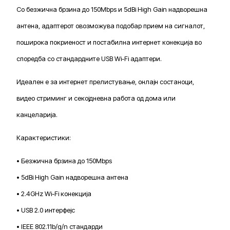
Со безжична брзина до 150Mbps и 5dBi High Gain надворешна
антена, адаптерот овозможува подобар прием на сигналот,
поширока покриеност и постабилна интернет конекција во
споредба со стандардните USB Wi-Fi адаптери.
Идеален е за интернет прелистување, онлајн состаноци,
видео стриминг и секојдневна работа од дома или
канцеларија.
Карактеристики:
• Безжична брзина до 150Mbps
• 5dBi High Gain надворешна антена
• 2.4GHz Wi-Fi конекција
• USB 2.0 интерфејс
• IEEE 802.11b/g/n стандарди