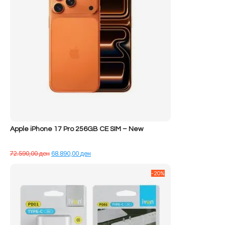
Apple iPhone 17 Pro 256GB CE SIM – New
Çmimi
Çmimi
72.590,00
ден
68.890,00
ден
origjinal
i
qe:
tanishëm
-20%
72.590,00 ден.
është:
68.890,00 ден.