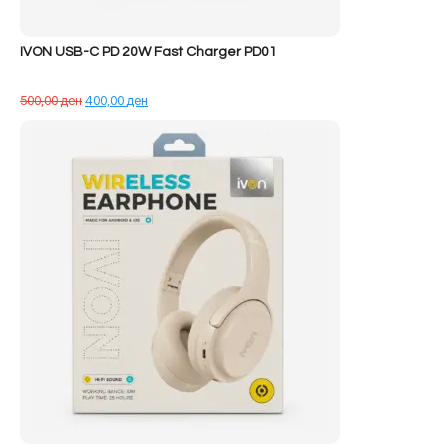
IVON USB-C PD 20W Fast Charger PD01
Çmimi
Çmimi
500,00
ден
400,00
ден
origjinal
i
qe:
tanishëm
500,00 ден.
është:
400,00 ден.