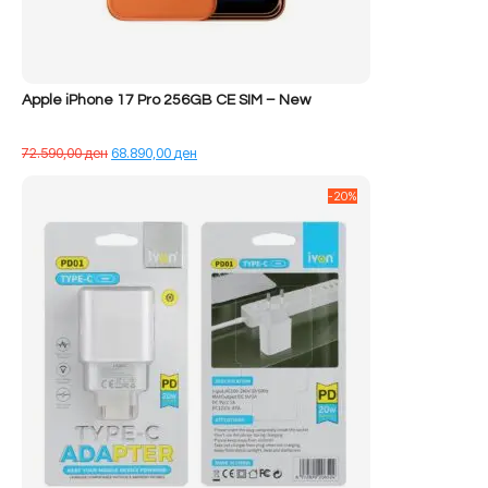
Apple iPhone 17 Pro 256GB CE SIM – New
Çmimi
Çmimi
72.590,00
ден
68.890,00
ден
origjinal
i
qe:
tanishëm
-20%
72.590,00 ден.
është:
68.890,00 ден.