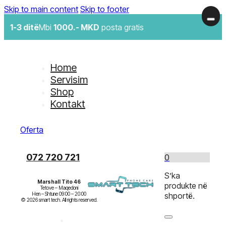
Skip to main content
Skip to footer
1-3 ditë
Mbi
1000.- MKD
posta gratis
Home
Servisim
Shop
Kontakt
Oferta
072 720 721
0
S’ka
Marshall Tito 46
produkte në
Tetove – Maqedoni

Hen – Shtune 09:00 – 20:00

shportë.