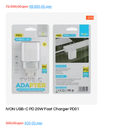
Çmimi
Çmimi
72.590,00
ден
68.890,00
ден
origjinal
i
qe:
tanishëm
-20%
72.590,00 ден.
është:
68.890,00 ден.
IVON USB-C PD 20W Fast Charger PD01
Çmimi
Çmimi
500,00
ден
400,00
ден
origjinal
i