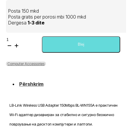
Posta 150 mkd
Posta gratis per porosi mbi 1000 mkd
Dergesa
1-3 dite
Sasi
LB-
Blej
Link
Wireless
USB
Computer Accessories
Adapter
150Mpbs
BL-
Përshkrim
WN155A
LB-Link Wireless USB Adapter 150Mbps BL-WN155A е практичен
Wi-Fi адаптер дизајниран за стабилно и сигурно безжично
поврзување на десктоп компјутери и лаптопи.