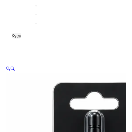
Kyçu
🔍
🔍