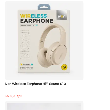
qe:
tanishëm
500,00 ден.
është:
400,00 ден.
Ivon Wireless Earphone HiFi Sound S13
1.500,00
ден