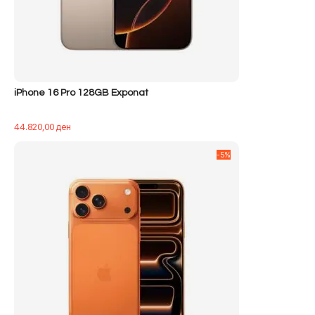
iPhone 16 Pro 128GB Exponat
44.820,00
ден
-5%