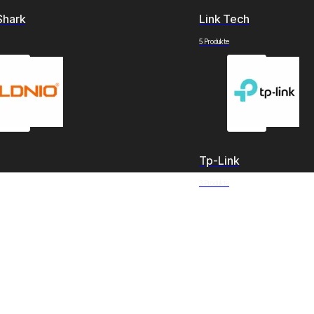
Shark
Link Tech
5 Produkte
Tp-Link
3 Produkte