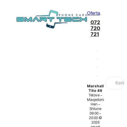
Oferta
072
720
721
Search
...
Marshall
Tito 46
Tetove –
Maqedoni
Hen –
Shtune
09:00 –
20:00 ©
2026
smart