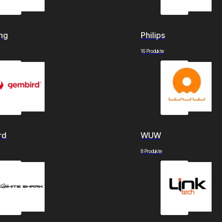
ng
Philips
16 Produkte
rd
WUW
8 Produkte