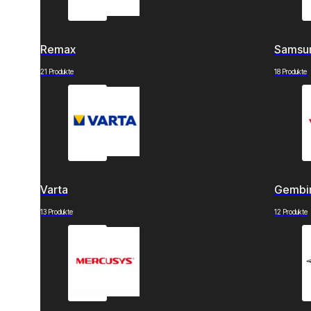
Remax
Samsu
21 Produkte
18 Produkte
Varta
Gembi
13 Produkte
12 Produkte