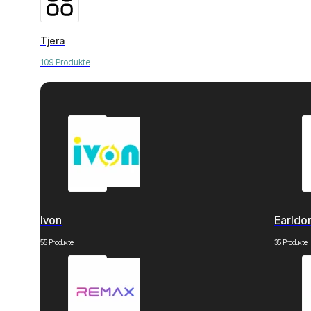
Tjera
109 Produkte
Ivon
Earld
55 Produkte
35 Produkte