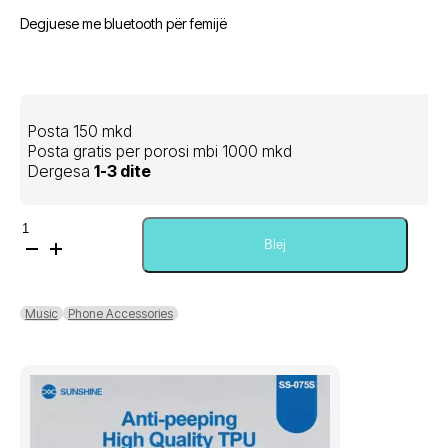
qe:
tanishëm
Degjuese me bluetooth për femijë
800,00 ден.
është:
500,00 ден.
Posta 150 mkd
Posta gratis per porosi mbi 1000 mkd
Dergesa
1-3 dite
Sasi
MZ-
Blej
023
Wireless
Headphones
Music
Phone Accessories
RGB