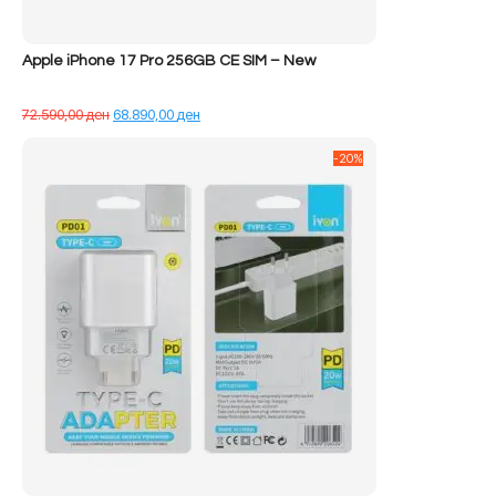
Apple iPhone 17 Pro 256GB CE SIM – New
Çmimi
Çmimi
72.590,00
ден
68.890,00
ден
origjinal
i
qe:
tanishëm
-20%
72.590,00 ден.
është:
68.890,00 ден.