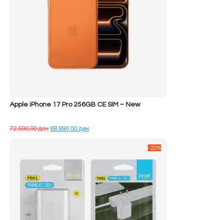
Apple iPhone 17 Pro 256GB CE SIM – New
Çmimi
Çmimi
72.590,00
ден
68.890,00
ден
origjinal
i
qe:
tanishëm
-20%
72.590,00 ден.
është:
68.890,00 ден.