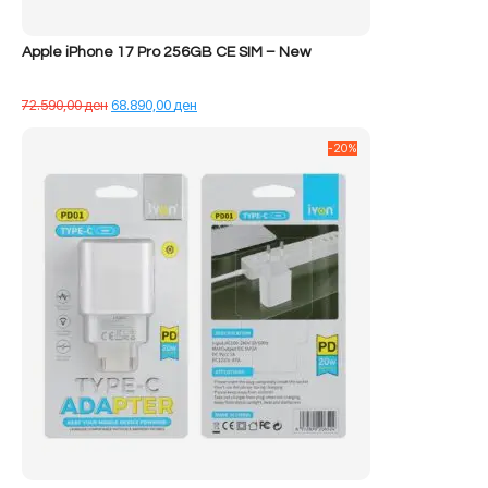
Apple iPhone 17 Pro 256GB CE SIM – New
Çmimi
Çmimi
72.590,00
ден
68.890,00
ден
origjinal
i
qe:
tanishëm
-20%
72.590,00 ден.
është:
68.890,00 ден.