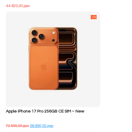
44.820,00
ден
-5%
Apple iPhone 17 Pro 256GB CE SIM – New
Çmimi
Çmimi
72.590,00
ден
68.890,00
ден
origjinal
i