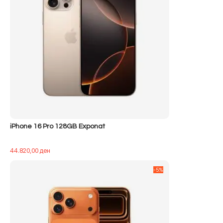
iPhone 16 Pro 128GB Exponat
44.820,00
ден
-5%