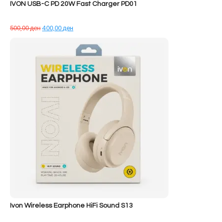
IVON USB-C PD 20W Fast Charger PD01
Çmimi
Çmimi
500,00
ден
400,00
ден
origjinal
i
qe:
tanishëm
500,00 ден.
është:
400,00 ден.
Ivon Wireless Earphone HiFi Sound S13