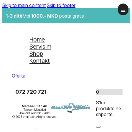
Skip to main content
Skip to footer
1-3 ditë
Mbi
1000.- MKD
posta gratis
Home
Servisim
Shop
Kontakt
Oferta
072 720 721
0
S’ka
Marshall Tito 46
produkte në
Tetove – Maqedoni

Hen – Shtune 09:00 – 20:00

shportë.