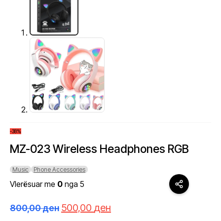
-38%
MZ-023 Wireless Headphones RGB
Music
Phone Accessories
Vlerësuar me
0
nga 5
Çmimi
Çmimi
500,00
ден
800,00
ден
origjinal
i