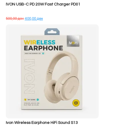
IVON USB-C PD 20W Fast Charger PD01
Çmimi
Çmimi
500,00
ден
400,00
ден
origjinal
i
qe:
tanishëm
500,00 ден.
është:
400,00 ден.
Ivon Wireless Earphone HiFi Sound S13