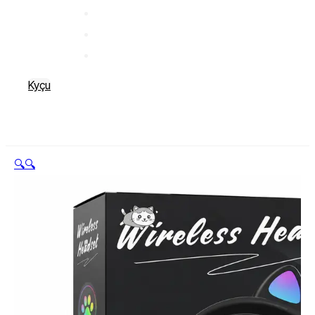
Kyçu
🔍
🔍